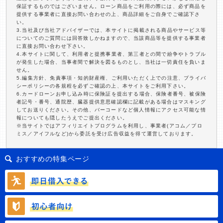
保証するものではございません。ローン商品をご利用の際には、必ず商品を
提供する事業者に直接お問い合わせの上、商品詳細をご自身でご確認下さ
い。
3.当社及び当社アドバイザーでは、本サイトに掲載される商品やサービス等
についてのご質問には回答致しかねますので、当該商品等を提供する事業者
に直接お問い合わせ下さい。
4.本サイトに関して、利用者と提携事業者、第三者との間で紛争やトラブル
が発生した場合、当事者間で解決を図るものとし、当社は一切責任を負いま
せん。
5.編集方針、免責事項・知的財産権、ご利用いただく上での注意、プライバ
シーポリシーの各規程を必ずご確認の上、本サイトをご利用下さい。
6.カードローンお申し込み時に保険証を提出する場合、保険者番号、被保険
者記号・番号、通院歴、臓器提供意思確認欄に記載がある場合はマスキング
してお送りください。その他、バーコードなど個人情報にアクセス可能な情
報についても隠したうえでご提出ください。
※当サイトではアフィリエイトプログラムを利用し、事業者(アコム／プロ
ミス／アイフルなど)から委託を受け広告収益を得て運営しております。
おすすめの特集ページ