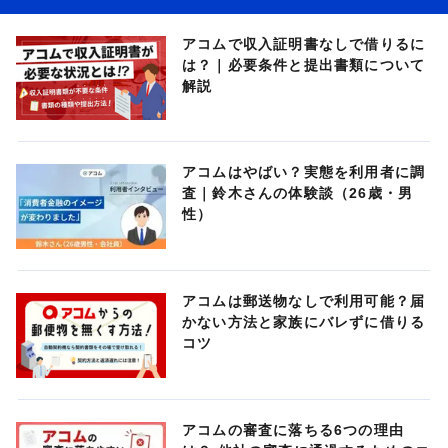
アコムで収入証明書なしで借りるに
は？｜必要条件と提出書類について
解説
アコムはやばい？実態を利用者に調
査｜鈴木さんの体験談（26歳・男
性）
アコムは郵送物なしで利用可能？届
かない方法と家族にバレずに借りる
コツ
アコムの審査に落ちる6つの理由