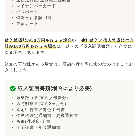
マイナンバーカード
パスポート
特別永住者証明書
在留カード
借入希望額が50万円を超える場合
や、
他社借入と借入希望額の合
計が100万円を超える場合
は、以下の
「収入証明書類」
が必要に
なる場合もあります。
該当の可能性がある場合は、店舗へ行く際に念のため持参してお
きましょう。
収入証明書類(場合により必要)
源泉徴収票(直近／最新分)
給与明細書(直近2ヶ月分)
確定申告書／青色申告書
住民税決定通知書／納税通知書
所得(課税)証明書
年金証書／年金通知書