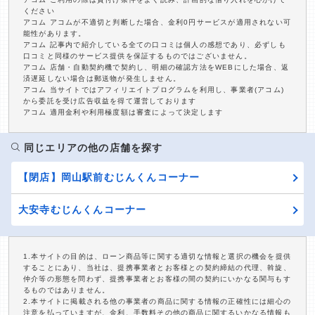
ください
アコム アコムが不適切と判断した場合、金利0円サービスが適用されない可
能性があります。
アコム 記事内で紹介している全ての口コミは個人の感想であり、必ずしも
口コミと同様のサービス提供を保証するものではございません。
アコム 店舗・自動契約機で契約し、明細の確認方法をWEBにした場合、返
済遅延しない場合は郵送物が発生しません。
アコム 当サイトではアフィリエイトプログラムを利用し、事業者(アコム)
から委託を受け広告収益を得て運営しております
アコム 適用金利や利用極度額は審査によって決定します
同じエリアの他の店舗を探す
【閉店】岡山駅前むじんくんコーナー
大安寺むじんくんコーナー
1.本サイトの目的は、ローン商品等に関する適切な情報と選択の機会を提供
することにあり、当社は、提携事業者とお客様との契約締結の代理、斡旋、
仲介等の形態を問わず、提携事業者とお客様の間の契約にいかなる関与もす
るものではありません。
2.本サイトに掲載される他の事業者の商品に関する情報の正確性には細心の
注意を払っていますが、金利、手数料その他の商品に関するいかなる情報も