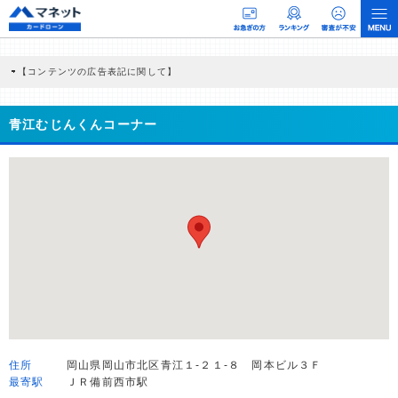
【コンテンツの広告表記に関して】
本コンテンツには、紹介している商品・商材の広告（リンク）を含む場合がありま
す。 これらの広告を経由して読者が企業ホームページを訪れ、成約が発生すると弊
社に対して企業から紹介報酬が支払われるという収益モデルです。 ただし、特定の
青江むじんくんコーナー
商品を根拠なくPRするものではなく、当編集部の調査／ユーザーへの口コミ収集な
どに基づき、公平性を担保した情報提供を行っています。
>提携企業一覧
住所
岡山県岡山市北区青江１-２１-８ 岡本ビル３Ｆ
最寄駅
ＪＲ備前西市駅