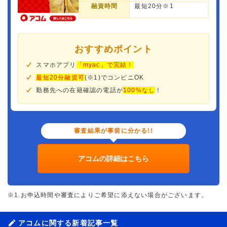
融資時間
最短20分※1
おすすめポイント
スマホアプリ
「myac」で完結！
最短20分融資可
(※1)でコンビニOK
勤務先への在籍確認の電話が
100%なし
！
審査結果が事前に分かる!!
アコムの詳細はこちら
※1.お申込時間や審査によりご希望に添えない場合がございます。
アコムに関する新着記事一覧