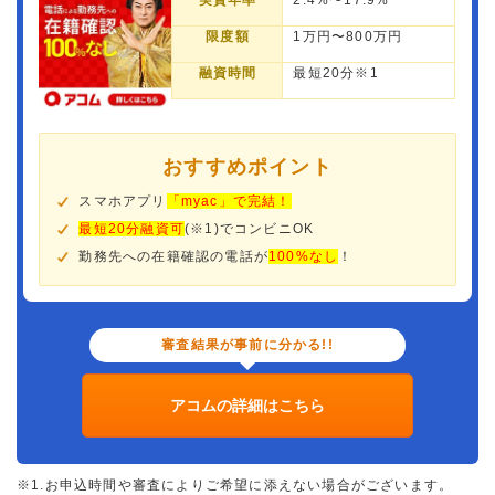
実質年率
2.4%〜17.9%
限度額
1万円〜800万円
融資時間
最短20分※1
おすすめポイント
スマホアプリ
「myac」で完結！
最短20分融資可
(※1)でコンビニOK
勤務先への在籍確認の電話が
100%なし
！
審査結果が事前に分かる!!
アコムの詳細はこちら
※1.お申込時間や審査によりご希望に添えない場合がございます。