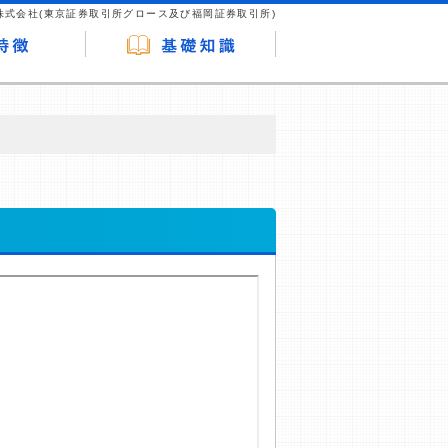
株式会社(東京証券取引所グロース及び福岡証券取引所)
が企業ホームページを訪れ、成約が発生する
はなく、当編集部の調査／ユーザーへの口コ