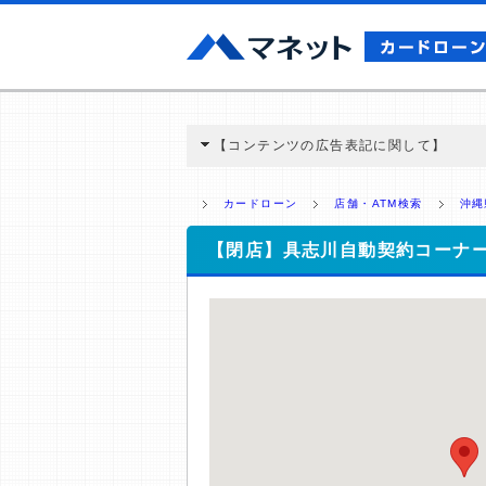
【コンテンツの広告表記に関して】
本コンテンツには、紹介している商品・商材
と弊社に対して企業から紹介報酬が支払われ
カードローン
店舗・ATM検索
沖縄
ミ収集などに基づき、公平性を担保した情
>提携企業一覧
【閉店】具志川自動契約コーナ