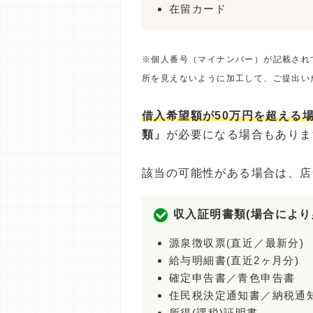
在留カード
※個人番号（マイナンバー）が記載され
所を見えないように加工して、ご提出い
借入希望額が50万円を超える
類」
が必要になる場合もありま
該当の可能性がある場合は、店
収入証明書類(場合により
源泉徴収票(直近／最新分)
給与明細書(直近2ヶ月分)
確定申告書／青色申告書
住民税決定通知書／納税通
所得(課税)証明書