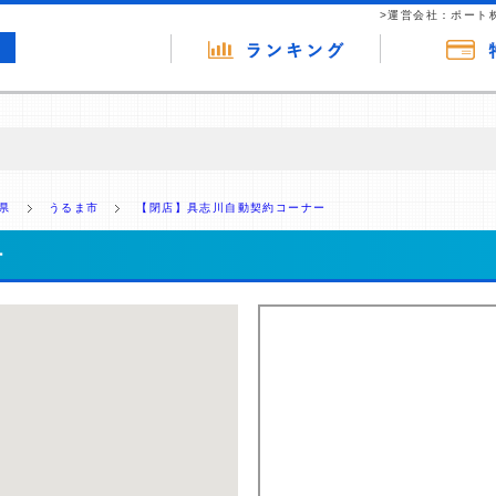
>運営会社：ポート
の広告（リンク）を含む場合があります。 これらの広告を経由して読者
るという収益モデルです。 ただし、特定の商品を根拠なくPRするもので
県
うるま市
【閉店】具志川自動契約コーナー
報提供を行っています。
ー