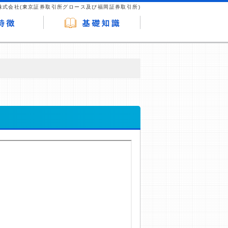
株式会社(東京証券取引所グロース及び福岡証券取引所)
が企業ホームページを訪れ、成約が発生する
はなく、当編集部の調査／ユーザーへの口コ