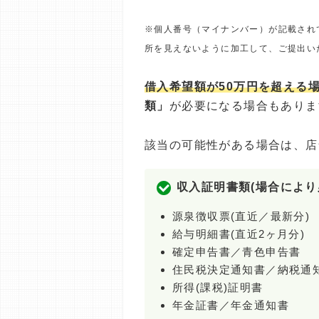
※個人番号（マイナンバー）が記載され
所を見えないように加工して、ご提出い
借入希望額が50万円を超える
類」
が必要になる場合もありま
該当の可能性がある場合は、店
収入証明書類(場合により
源泉徴収票(直近／最新分)
給与明細書(直近2ヶ月分)
確定申告書／青色申告書
住民税決定通知書／納税通
所得(課税)証明書
年金証書／年金通知書