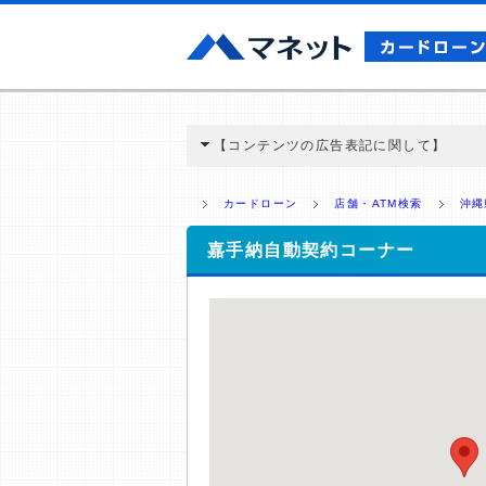
【コンテンツの広告表記に関して】
本コンテンツには、紹介している商品・商材
と弊社に対して企業から紹介報酬が支払われ
カードローン
店舗・ATM検索
沖縄
ミ収集などに基づき、公平性を担保した情
>提携企業一覧
嘉手納自動契約コーナー