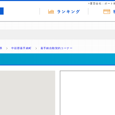
>運営会社：ポート
の広告（リンク）を含む場合があります。 これらの広告を経由して読者
るという収益モデルです。 ただし、特定の商品を根拠なくPRするもので
県
中頭郡嘉手納町
嘉手納自動契約コーナー
報提供を行っています。