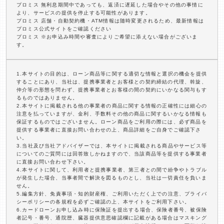
プロミス 無利息期間中であっても、返済に遅延した場合やその他の事情に
より、サービスの提供を停止する可能性があります。
プロミス 店舗・自動契約機・ATM情報は随時変更されるため、最新情報は
プロミス公式サイトをご確認ください
プロミス ※お申込み時間や審査によりご希望に添えない場合がございま
す。
1.本サイトの目的は、ローン商品等に関する適切な情報と選択の機会を提供
することにあり、当社は、提携事業者とお客様との契約締結の代理、斡旋、
仲介等の形態を問わず、提携事業者とお客様の間の契約にいかなる関与もす
るものではありません。
2.本サイトに掲載される他の事業者の商品に関する情報の正確性には細心の
注意を払っていますが、金利、手数料その他の商品に関するいかなる情報も
保証するものではございません。ローン商品をご利用の際には、必ず商品を
提供する事業者に直接お問い合わせの上、商品詳細をご自身でご確認下さ
い。
3.当社及び当社アドバイザーでは、本サイトに掲載される商品やサービス等
についてのご質問には回答致しかねますので、当該商品等を提供する事業者
に直接お問い合わせ下さい。
4.本サイトに関して、利用者と提携事業者、第三者との間で紛争やトラブル
が発生した場合、当事者間で解決を図るものとし、当社は一切責任を負いま
せん。
5.編集方針、免責事項・知的財産権、ご利用いただく上での注意、プライバ
シーポリシーの各規程を必ずご確認の上、本サイトをご利用下さい。
6.カードローンお申し込み時に保険証を提出する場合、保険者番号、被保険
者記号・番号、通院歴、臓器提供意思確認欄に記載がある場合はマスキング