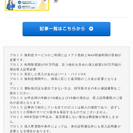
介
プロミス 無利息サービスのご利用にはメアド登録とWeb明細利用の登録が
必要です。
プロミス 利用限度額が50万円超、且つ他社を含めた借入総額100万円超の
場合収入証明必要
プロミス 安定した収入があればパート・バイトOK
プロミス 無利息期間中に、残高に応じた返済額のご入金が必要となりま
す。
プロミス 運転免許証を提出できない方は、顔写真付きの本人確認書類をご
提出ください。
プロミス お申込時の年齢が18歳および19歳の場合は、収入証明書類のご提
出が必須となります。
プロミス 記事内で紹介している全ての口コミは個人の感想であり、必ずし
も口コミと同様のサービス提供を保証するものではございません。
プロミス WEB完結で申込み、返済遅延しない場合は郵送物が発生しませ
ん。
プロミス 借入希望額や条件によっては、身分証明書以外にも収入証明書が
必要となる場合があります。