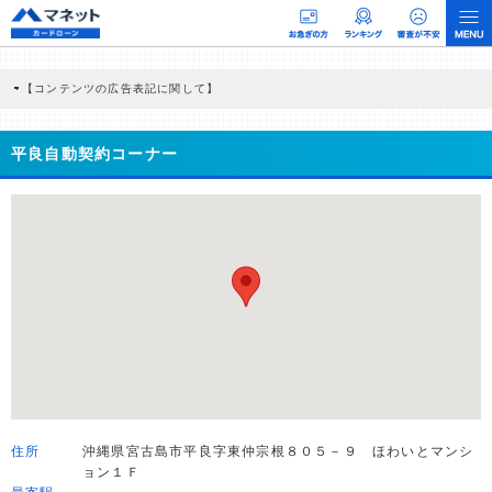
【コンテンツの広告表記に関して】
本コンテンツには、紹介している商品・商材の広告（リンク）を含む場合がありま
す。 これらの広告を経由して読者が企業ホームページを訪れ、成約が発生すると弊
社に対して企業から紹介報酬が支払われるという収益モデルです。 ただし、特定の
平良自動契約コーナー
商品を根拠なくPRするものではなく、当編集部の調査／ユーザーへの口コミ収集な
どに基づき、公平性を担保した情報提供を行っています。
>提携企業一覧
住所
沖縄県宮古島市平良字東仲宗根８０５－９ ほわいとマンシ
ョン１Ｆ