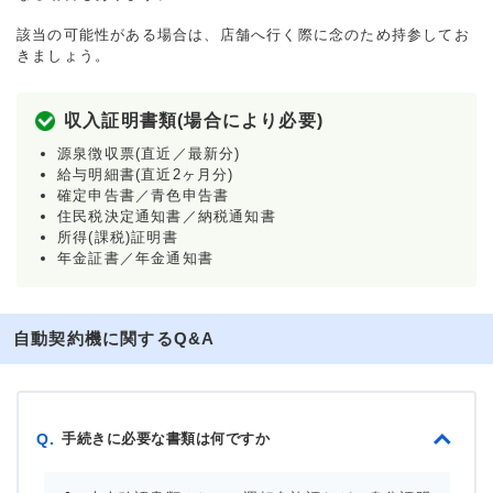
該当の可能性がある場合は、店舗へ行く際に念のため持参してお
きましょう。
収入証明書類(場合により必要)
源泉徴収票(直近／最新分)
給与明細書(直近2ヶ月分)
確定申告書／青色申告書
住民税決定通知書／納税通知書
所得(課税)証明書
年金証書／年金通知書
自動契約機に関するQ&A
手続きに必要な書類は何ですか
Q.