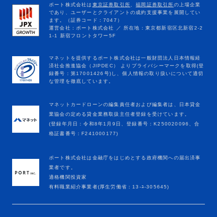
マネットカードローンの編集責任者および編集者は、日本貸金
業協会の定める貸金業務取扱主任者登録を受けています。
(登録年月日：令和8年1月9日、登録番号：K250020096、合
格証書番号：F241000177)
ポート株式会社は金融庁をはじめとする政府機関への届出済事
業者です。
適格機関投資家
有料職業紹介事業者(厚生労働省：13-ﾕ-305645)