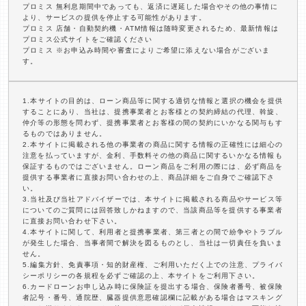
プロミス 無利息期間中であっても、返済に遅延した場合やその他の事情に
より、サービスの提供を停止する可能性があります。
プロミス 店舗・自動契約機・ATM情報は随時変更されるため、最新情報は
プロミス公式サイトをご確認ください
プロミス ※お申込み時間や審査によりご希望に添えない場合がございま
す。
1.本サイトの目的は、ローン商品等に関する適切な情報と選択の機会を提供
することにあり、当社は、提携事業者とお客様との契約締結の代理、斡旋、
仲介等の形態を問わず、提携事業者とお客様の間の契約にいかなる関与もす
るものではありません。
2.本サイトに掲載される他の事業者の商品に関する情報の正確性には細心の
注意を払っていますが、金利、手数料その他の商品に関するいかなる情報も
保証するものではございません。ローン商品をご利用の際には、必ず商品を
提供する事業者に直接お問い合わせの上、商品詳細をご自身でご確認下さ
い。
3.当社及び当社アドバイザーでは、本サイトに掲載される商品やサービス等
についてのご質問には回答致しかねますので、当該商品等を提供する事業者
に直接お問い合わせ下さい。
4.本サイトに関して、利用者と提携事業者、第三者との間で紛争やトラブル
が発生した場合、当事者間で解決を図るものとし、当社は一切責任を負いま
せん。
5.編集方針、免責事項・知的財産権、ご利用いただく上での注意、プライバ
シーポリシーの各規程を必ずご確認の上、本サイトをご利用下さい。
6.カードローンお申し込み時に保険証を提出する場合、保険者番号、被保険
者記号・番号、通院歴、臓器提供意思確認欄に記載がある場合はマスキング