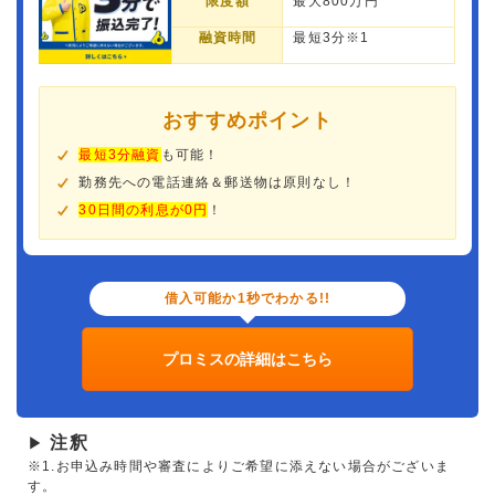
限度額
最大800万円
融資時間
最短3分※1
おすすめポイント
最短3分融資
も可能！
勤務先への電話連絡＆郵送物は原則なし！
30日間の利息が0円
！
借入可能か1秒でわかる!!
プロミスの詳細はこちら
注釈
▶
※1.お申込み時間や審査によりご希望に添えない場合がございま
す。