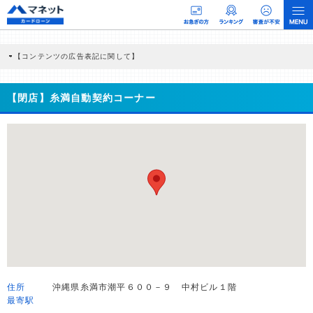
【コンテンツの広告表記に関して】
本コンテンツには、紹介している商品・商材の広告（リンク）を含む場合がありま
す。 これらの広告を経由して読者が企業ホームページを訪れ、成約が発生すると弊
社に対して企業から紹介報酬が支払われるという収益モデルです。 ただし、特定の
【閉店】糸満自動契約コーナー
商品を根拠なくPRするものではなく、当編集部の調査／ユーザーへの口コミ収集な
どに基づき、公平性を担保した情報提供を行っています。
>提携企業一覧
住所
沖縄県糸満市潮平６００－９ 中村ビル１階
最寄駅