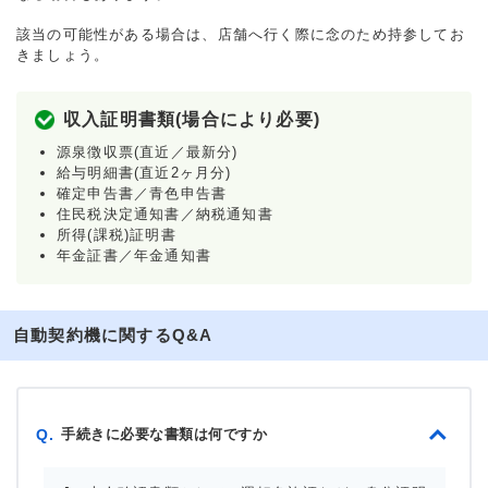
該当の可能性がある場合は、店舗へ行く際に念のため持参してお
きましょう。
収入証明書類(場合により必要)
源泉徴収票(直近／最新分)
給与明細書(直近2ヶ月分)
確定申告書／青色申告書
住民税決定通知書／納税通知書
所得(課税)証明書
年金証書／年金通知書
自動契約機に関するQ&A
手続きに必要な書類は何ですか
Q.