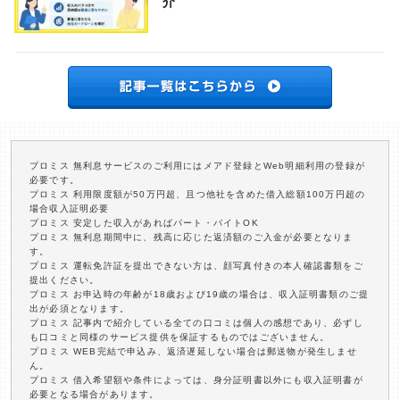
介
プロミス 無利息サービスのご利用にはメアド登録とWeb明細利用の登録が
必要です。
プロミス 利用限度額が50万円超、且つ他社を含めた借入総額100万円超の
場合収入証明必要
プロミス 安定した収入があればパート・バイトOK
プロミス 無利息期間中に、残高に応じた返済額のご入金が必要となりま
す。
プロミス 運転免許証を提出できない方は、顔写真付きの本人確認書類をご
提出ください。
プロミス お申込時の年齢が18歳および19歳の場合は、収入証明書類のご提
出が必須となります。
プロミス 記事内で紹介している全ての口コミは個人の感想であり、必ずし
も口コミと同様のサービス提供を保証するものではございません。
プロミス WEB完結で申込み、返済遅延しない場合は郵送物が発生しませ
ん。
プロミス 借入希望額や条件によっては、身分証明書以外にも収入証明書が
必要となる場合があります。