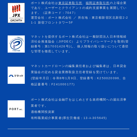
マネットカードローンの編集責任者および編集者は、日本貸金
業協会の定める貸金業務取扱主任者登録を受けています。
(登録年月日：令和8年1月9日、登録番号：K250020096、合
格証書番号：F241000177)
ポート株式会社は金融庁をはじめとする政府機関への届出済事
業者です。
適格機関投資家
有料職業紹介事業者(厚生労働省：13-ﾕ-305645)