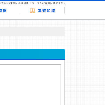
株式会社(東京証券取引所グロース及び福岡証券取引所)
が企業ホームページを訪れ、成約が発生する
はなく、当編集部の調査／ユーザーへの口コ