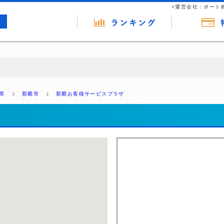
>運営会社：ポート
の広告（リンク）を含む場合があります。 これらの広告を経由して読者
るという収益モデルです。 ただし、特定の商品を根拠なくPRするもので
県
那覇市
那覇お客様サービスプラザ
報提供を行っています。