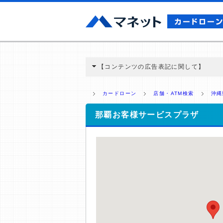
【コンテンツの広告表記に関して】
本コンテンツには、紹介している商品・商材
と弊社に対して企業から紹介報酬が支払われ
カードローン
店舗・ATM検索
沖縄
ミ収集などに基づき、公平性を担保した情
>提携企業一覧
那覇お客様サービスプラザ