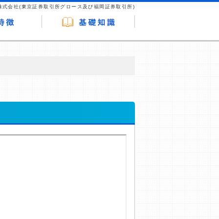
株式会社(東京証券取引所グロース及び福岡証券取引所)
が企業ホームページを訪れ、成約が発生する
はなく、当編集部の調査／ユーザーへの口コ