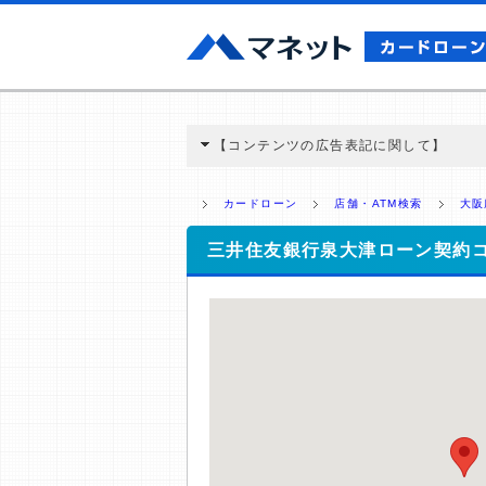
【コンテンツの広告表記に関して】
本コンテンツには、紹介している商品・商材
と弊社に対して企業から紹介報酬が支払われ
カードローン
店舗・ATM検索
大阪
ミ収集などに基づき、公平性を担保した情
>提携企業一覧
三井住友銀行泉大津ローン契約