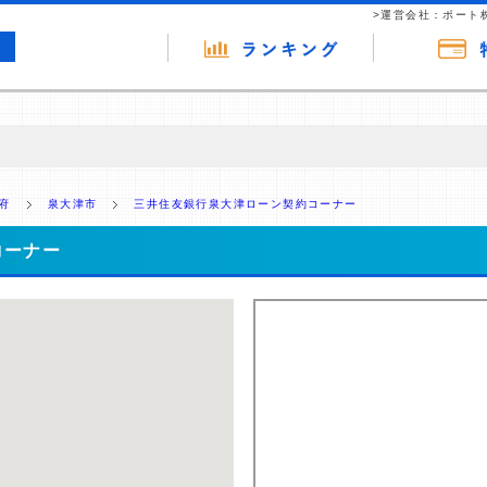
>運営会社：ポート
の広告（リンク）を含む場合があります。 これらの広告を経由して読者
るという収益モデルです。 ただし、特定の商品を根拠なくPRするもので
府
泉大津市
三井住友銀行泉大津ローン契約コーナー
報提供を行っています。
コーナー