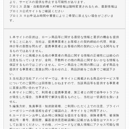
より、サービスの提供を停止する可能性があります。
プロミス 店舗・自動契約機・ATM情報は随時変更されるため、最新情報は
プロミス公式サイトをご確認ください
プロミス ※お申込み時間や審査によりご希望に添えない場合がございま
す。
1.本サイトの目的は、ローン商品等に関する適切な情報と選択の機会を提供
することにあり、当社は、提携事業者とお客様との契約締結の代理、斡旋、
仲介等の形態を問わず、提携事業者とお客様の間の契約にいかなる関与もす
るものではありません。
2.本サイトに掲載される他の事業者の商品に関する情報の正確性には細心の
注意を払っていますが、金利、手数料その他の商品に関するいかなる情報も
保証するものではございません。ローン商品をご利用の際には、必ず商品を
提供する事業者に直接お問い合わせの上、商品詳細をご自身でご確認下さ
い。
3.当社及び当社アドバイザーでは、本サイトに掲載される商品やサービス等
についてのご質問には回答致しかねますので、当該商品等を提供する事業者
に直接お問い合わせ下さい。
4.本サイトに関して、利用者と提携事業者、第三者との間で紛争やトラブル
が発生した場合、当事者間で解決を図るものとし、当社は一切責任を負いま
せん。
5.編集方針、免責事項・知的財産権、ご利用いただく上での注意、プライバ
シーポリシーの各規程を必ずご確認の上、本サイトをご利用下さい。
6.カードローンお申し込み時に保険証を提出する場合、保険者番号、被保険
者記号・番号、通院歴、臓器提供意思確認欄に記載がある場合はマスキング
してお送りください。その他、バーコードなど個人情報にアクセス可能な情