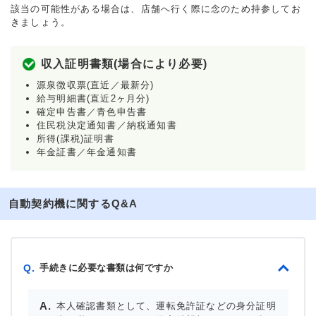
該当の可能性がある場合は、店舗へ行く際に念のため持参してお
きましょう。
収入証明書類(場合により必要)
源泉徴収票(直近／最新分)
給与明細書(直近2ヶ月分)
確定申告書／青色申告書
住民税決定通知書／納税通知書
所得(課税)証明書
年金証書／年金通知書
自動契約機に関するQ&A
手続きに必要な書類は何ですか
Q.
本人確認書類として、運転免許証などの身分証明