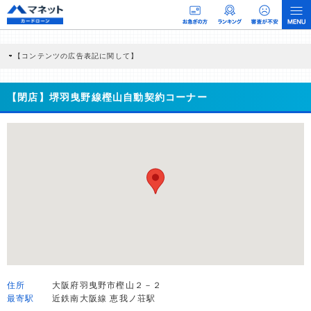
【コンテンツの広告表記に関して】
本コンテンツには、紹介している商品・商材の広告（リンク）を含む場合がありま
す。 これらの広告を経由して読者が企業ホームページを訪れ、成約が発生すると弊
社に対して企業から紹介報酬が支払われるという収益モデルです。 ただし、特定の
【閉店】堺羽曳野線樫山自動契約コーナー
商品を根拠なくPRするものではなく、当編集部の調査／ユーザーへの口コミ収集な
どに基づき、公平性を担保した情報提供を行っています。
>提携企業一覧
住所
大阪府羽曳野市樫山２－２
最寄駅
近鉄南大阪線 恵我ノ荘駅