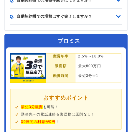
自動契約機での増額手続きはできますか？
Q.
自動契約機での増額はすぐ完了しますか？
Q.
プロミス
実質年率
2.5%〜18.0%
限度額
最大800万円
融資時間
最短3分※1
おすすめポイント
最短3分融資
も可能！
勤務先への電話連絡＆郵送物は原則なし！
30日間の利息が0円
！