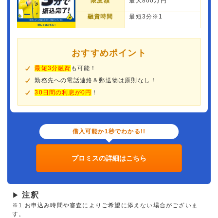
限度額
最大800万円
融資時間
最短3分※1
おすすめポイント
最短3分融資
も可能！
勤務先への電話連絡＆郵送物は原則なし！
30日間の利息が0円
！
借入可能か1秒でわかる!!
プロミスの詳細はこちら
注釈
▶
※1.お申込み時間や審査によりご希望に添えない場合がございま
す。