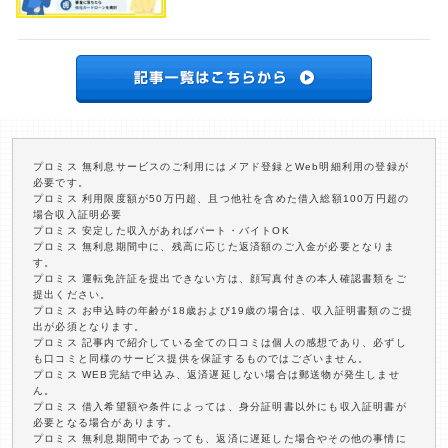
プロミス 無利息サービスのご利用にはメアド登録とWeb明細利用の登録が
必要です。
プロミス 利用限度額が50万円超、且つ他社を含めた借入総額100万円超の
場合収入証明必要
プロミス 安定した収入があればパート・バイトOK
プロミス 無利息期間中に、残高に応じた返済額のご入金が必要となりま
す。
プロミス 運転免許証を提出できない方は、顔写真付きの本人確認書類をご
提出ください。
プロミス お申込時の年齢が18歳および19歳の場合は、収入証明書類のご提
出が必須となります。
プロミス 記事内で紹介している全ての口コミは個人の感想であり、必ずし
も口コミと同様のサービス提供を保証するものではございません。
プロミス WEB完結で申込み、返済遅延しない場合は郵送物が発生しませ
ん。
プロミス 借入希望額や条件によっては、身分証明書以外にも収入証明書が
必要となる場合があります。
プロミス 無利息期間中であっても、返済に遅延した場合やその他の事情に