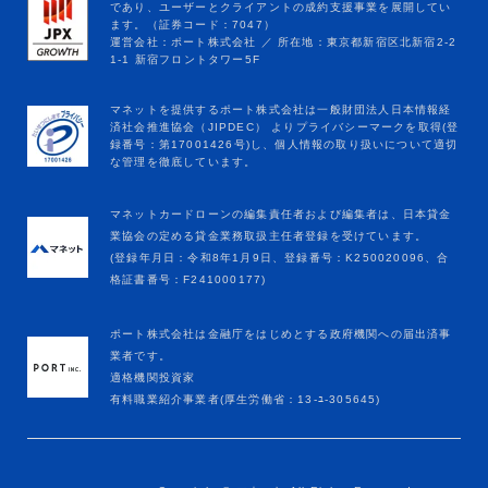
マネットカードローンの編集責任者および編集者は、日本貸金
業協会の定める貸金業務取扱主任者登録を受けています。
(登録年月日：令和8年1月9日、登録番号：K250020096、合
格証書番号：F241000177)
ポート株式会社は金融庁をはじめとする政府機関への届出済事
業者です。
適格機関投資家
有料職業紹介事業者(厚生労働省：13-ﾕ-305645)