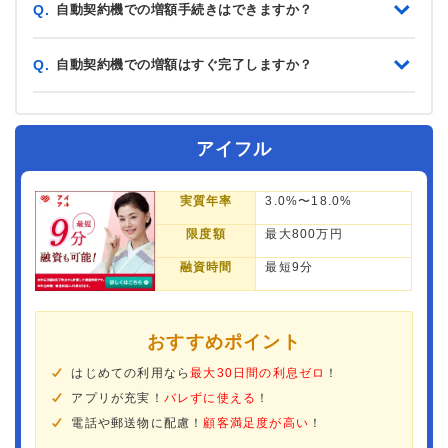
自動契約機での増額手続きはできますか？
Q.
自動契約機での増額はすぐ完了しますか？
Q.
アイフル
実質年率
3.0%〜18.0%
限度額
最大800万円
融資時間
最短9分
おすすめポイント
はじめての利用なら
最大30日間の利息ゼロ
！
アプリが充実！
バレずに使える
！
電話や郵送物に配慮！
顧客満足度が高い
！