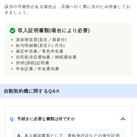
該当の可能性がある場合は、店舗へ行く際に念のため持参してお
きましょう。
収入証明書類(場合により必要)
源泉徴収票(直近／最新分)
給与明細書(直近2ヶ月分)
確定申告書／青色申告書
住民税決定通知書／納税通知書
所得(課税)証明書
年金証書／年金通知書
自動契約機に関するQ&A
手続きに必要な書類は何ですか
Q.
本人確認書類として、運転免許証などの身分証明