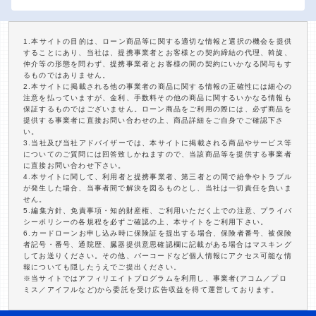
1.本サイトの目的は、ローン商品等に関する適切な情報と選択の機会を提供
することにあり、当社は、提携事業者とお客様との契約締結の代理、斡旋、
仲介等の形態を問わず、提携事業者とお客様の間の契約にいかなる関与もす
るものではありません。
2.本サイトに掲載される他の事業者の商品に関する情報の正確性には細心の
注意を払っていますが、金利、手数料その他の商品に関するいかなる情報も
保証するものではございません。ローン商品をご利用の際には、必ず商品を
提供する事業者に直接お問い合わせの上、商品詳細をご自身でご確認下さ
い。
3.当社及び当社アドバイザーでは、本サイトに掲載される商品やサービス等
についてのご質問には回答致しかねますので、当該商品等を提供する事業者
に直接お問い合わせ下さい。
4.本サイトに関して、利用者と提携事業者、第三者との間で紛争やトラブル
が発生した場合、当事者間で解決を図るものとし、当社は一切責任を負いま
せん。
5.編集方針、免責事項・知的財産権、ご利用いただく上での注意、プライバ
シーポリシーの各規程を必ずご確認の上、本サイトをご利用下さい。
6.カードローンお申し込み時に保険証を提出する場合、保険者番号、被保険
者記号・番号、通院歴、臓器提供意思確認欄に記載がある場合はマスキング
してお送りください。その他、バーコードなど個人情報にアクセス可能な情
報についても隠したうえでご提出ください。
※当サイトではアフィリエイトプログラムを利用し、事業者(アコム／プロ
ミス／アイフルなど)から委託を受け広告収益を得て運営しております。