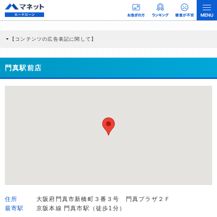
【コンテンツの広告表記に関して】
本コンテンツには、紹介している商品・商材の広告（リンク）を含む場合がありま
す。 これらの広告を経由して読者が企業ホームページを訪れ、成約が発生すると弊
社に対して企業から紹介報酬が支払われるという収益モデルです。 ただし、特定の
門真駅前店
商品を根拠なくPRするものではなく、当編集部の調査／ユーザーへの口コミ収集な
どに基づき、公平性を担保した情報提供を行っています。
>提携企業一覧
住所
大阪府門真市新橋町３番３号 門真プラザ２Ｆ
最寄駅
京阪本線 門真市駅（徒歩1分）