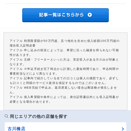
アイフル 利用限度額が50万円超、且つ他社を含めた借入総額100万円超の
場合収入証明必要
アイフル 申し込みの状況によっては、希望に沿った融資を得られない可能
性があります。
アイフル 主婦・フリーターといった方は、安定収入がある方のみが対象と
なります。
アイフル ※申込手続き完了時点から計測した最短時間であり、申込時間や
審査状況などにより異なります。
アイフル 記事内で紹介している全ての口コミは個人の感想であり、必ずし
も口コミと同様のサービス提供を保証するものではございません。
アイフル WEB完結で申込み、返済遅延しない場合は郵送物が発生しませ
ん。
アイフル 借入希望額や条件によっては、身分証明書以外にも収入証明書が
必要となる場合があります。
同じエリアの他の店舗を探す
古川橋店