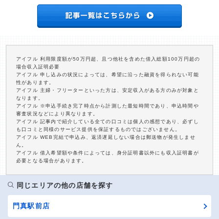
アイフル 利用限度額が50万円超、且つ他社を含めた借入総額100万円超の
場合収入証明必要
アイフル 申し込みの状況によっては、希望に沿った融資を得られない可能
性があります。
アイフル 主婦・フリーターといった方は、安定収入がある方のみが対象と
なります。
アイフル ※申込手続き完了時点から計測した最短時間であり、申込時間や
審査状況などにより異なります。
アイフル 記事内で紹介している全ての口コミは個人の感想であり、必ずし
も口コミと同様のサービス提供を保証するものではございません。
アイフル WEB完結で申込み、返済遅延しない場合は郵送物が発生しませ
ん。
アイフル 借入希望額や条件によっては、身分証明書以外にも収入証明書が
必要となる場合があります。
同じエリアの他の店舗を探す
門真駅前店