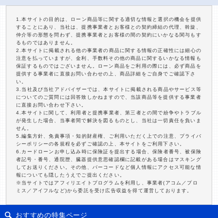
1.本サイトの目的は、ローン商品等に関する適切な情報と選択の機会を提供
することにあり、当社は、提携事業者とお客様との契約締結の代理、斡旋、
仲介等の形態を問わず、提携事業者とお客様の間の契約にいかなる関与もす
るものではありません。
2.本サイトに掲載される他の事業者の商品に関する情報の正確性には細心の
注意を払っていますが、金利、手数料その他の商品に関するいかなる情報も
保証するものではございません。ローン商品をご利用の際には、必ず商品を
提供する事業者に直接お問い合わせの上、商品詳細をご自身でご確認下さ
い。
3.当社及び当社アドバイザーでは、本サイトに掲載される商品やサービス等
についてのご質問には回答致しかねますので、当該商品等を提供する事業者
に直接お問い合わせ下さい。
4.本サイトに関して、利用者と提携事業者、第三者との間で紛争やトラブル
が発生した場合、当事者間で解決を図るものとし、当社は一切責任を負いま
せん。
5.編集方針、免責事項・知的財産権、ご利用いただく上での注意、プライバ
シーポリシーの各規程を必ずご確認の上、本サイトをご利用下さい。
6.カードローンお申し込み時に保険証を提出する場合、保険者番号、被保険
者記号・番号、通院歴、臓器提供意思確認欄に記載がある場合はマスキング
してお送りください。その他、バーコードなど個人情報にアクセス可能な情
報についても隠したうえでご提出ください。
※当サイトではアフィリエイトプログラムを利用し、事業者(アコム／プロ
ミス／アイフルなど)から委託を受け広告収益を得て運営しております。
おすすめの特集ページ