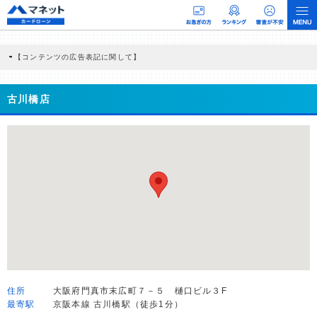
【コンテンツの広告表記に関して】
本コンテンツには、紹介している商品・商材の広告（リンク）を含む場合がありま
す。 これらの広告を経由して読者が企業ホームページを訪れ、成約が発生すると弊
社に対して企業から紹介報酬が支払われるという収益モデルです。 ただし、特定の
古川橋店
商品を根拠なくPRするものではなく、当編集部の調査／ユーザーへの口コミ収集な
どに基づき、公平性を担保した情報提供を行っています。
>提携企業一覧
住所
大阪府門真市末広町７－５ 樋口ビル３F
最寄駅
京阪本線 古川橋駅（徒歩1分）