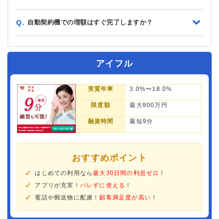
自動契約機での増額はすぐ完了しますか？
Q.
アイフル
実質年率
3.0%〜18.0%
限度額
最大800万円
融資時間
最短9分
おすすめポイント
はじめての利用なら
最大30日間の利息ゼロ
！
アプリが充実！
バレずに使える
！
電話や郵送物に配慮！
顧客満足度が高い
！