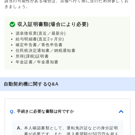
該当の可能性がある場合は、店舗へ行く際に念のため持参してお
きましょう。
収入証明書類(場合により必要)
源泉徴収票(直近／最新分)
給与明細書(直近2ヶ月分)
確定申告書／青色申告書
住民税決定通知書／納税通知書
所得(課税)証明書
年金証書／年金通知書
自動契約機に関するQ&A
手続きに必要な書類は何ですか
Q.
本人確認書類として、運転免許証などの身分証明
書が必要です。また、借入希望額が50万円を超え