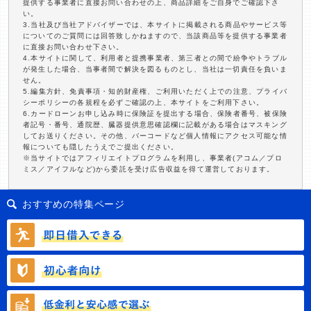
提供する事業者に直接お問い合わせの上、商品詳細をご自身でご確認下さ
い。
3.当社及び当社アドバイザーでは、本サイトに掲載される商品やサービス等
についてのご質問には回答致しかねますので、当該商品等を提供する事業者
に直接お問い合わせ下さい。
4.本サイトに関して、利用者と提携事業者、第三者との間で紛争やトラブル
が発生した場合、当事者間で解決を図るものとし、当社は一切責任を負いま
せん。
5.編集方針、免責事項・知的財産権、ご利用いただく上での注意、プライバ
シーポリシーの各規程を必ずご確認の上、本サイトをご利用下さい。
6.カードローンお申し込み時に保険証を提出する場合、保険者番号、被保険
者記号・番号、通院歴、臓器提供意思確認欄に記載がある場合はマスキング
してお送りください。その他、バーコードなど個人情報にアクセス可能な情
報についても隠したうえでご提出ください。
※当サイトではアフィリエイトプログラムを利用し、事業者(アコム／プロ
ミス／アイフルなど)から委託を受け広告収益を得て運営しております。
おすすめの特集ページ