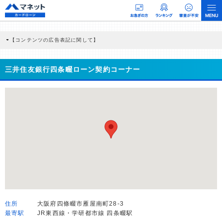
【コンテンツの広告表記に関して】
本コンテンツには、紹介している商品・商材の広告（リンク）を含む場合がありま
す。 これらの広告を経由して読者が企業ホームページを訪れ、成約が発生すると弊
社に対して企業から紹介報酬が支払われるという収益モデルです。 ただし、特定の
三井住友銀行四条畷ローン契約コーナー
商品を根拠なくPRするものではなく、当編集部の調査／ユーザーへの口コミ収集な
どに基づき、公平性を担保した情報提供を行っています。
>提携企業一覧
住所
大阪府四條畷市雁屋南町28-3
最寄駅
JR東西線・学研都市線 四条畷駅