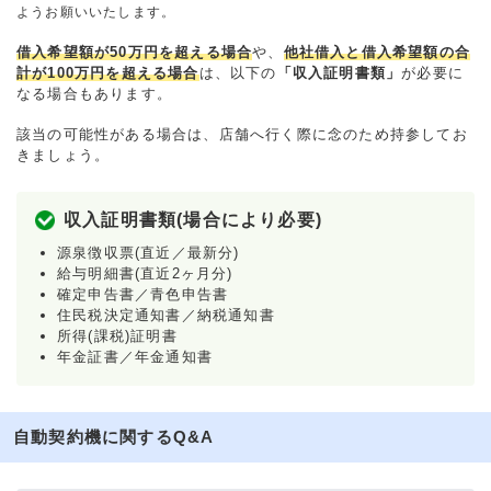
ようお願いいたします。
借入希望額が50万円を超える場合
や、
他社借入と借入希望額の合
計が100万円を超える場合
は、以下の
「収入証明書類」
が必要に
なる場合もあります。
該当の可能性がある場合は、店舗へ行く際に念のため持参してお
きましょう。
収入証明書類(場合により必要)
源泉徴収票(直近／最新分)
給与明細書(直近2ヶ月分)
確定申告書／青色申告書
住民税決定通知書／納税通知書
所得(課税)証明書
年金証書／年金通知書
自動契約機に関するQ&A