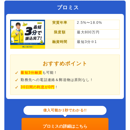
プロミス
実質年率
2.5%〜18.0%
限度額
最大800万円
融資時間
最短3分※1
おすすめポイント
最短3分融資
も可能！
勤務先への電話連絡＆郵送物は原則なし！
30日間の利息が0円
！
借入可能か1秒でわかる!!
プロミスの詳細はこちら