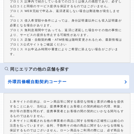
プロミス 記事内で紹介している全ての口コミは個人の感想であり、必ずし
も口コミと同様のサービス提供を保証するものではございません。
プロミス WEB完結で申込み、返済遅延しない場合は郵送物が発生しませ
ん。
プロミス 借入希望額や条件によっては、身分証明書以外にも収入証明書が
必要となる場合があります。
プロミス 無利息期間中であっても、返済に遅延した場合やその他の事情に
より、サービスの提供を停止する可能性があります。
プロミス 店舗・自動契約機・ATM情報は随時変更されるため、最新情報は
プロミス公式サイトをご確認ください
プロミス ※お申込み時間や審査によりご希望に添えない場合がございま
す。
同じエリアの他の店舗を探す
外環四條畷自動契約コーナー
1.本サイトの目的は、ローン商品等に関する適切な情報と選択の機会を提供
することにあり、当社は、提携事業者とお客様との契約締結の代理、斡旋、
仲介等の形態を問わず、提携事業者とお客様の間の契約にいかなる関与もす
るものではありません。
2.本サイトに掲載される他の事業者の商品に関する情報の正確性には細心の
注意を払っていますが、金利、手数料その他の商品に関するいかなる情報も
保証するものではございません。ローン商品をご利用の際には、必ず商品を