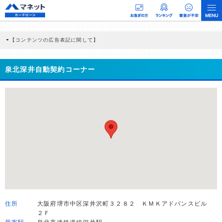
【コンテンツの広告表記に関して】
本コンテンツには、紹介している商品・商材の広告（リンク）を含む場合がありま
す。 これらの広告を経由して読者が企業ホームページを訪れ、成約が発生すると弊
社に対して企業から紹介報酬が支払われるという収益モデルです。 ただし、特定の
泉北深井自動契約コーナー
商品を根拠なくPRするものではなく、当編集部の調査／ユーザーへの口コミ収集な
どに基づき、公平性を担保した情報提供を行っています。
>提携企業一覧
住所
大阪府堺市中区深井沢町３２８２ ＫＭＫアドバンスビル
２Ｆ