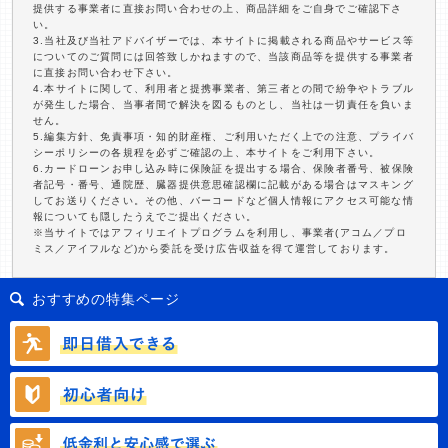
提供する事業者に直接お問い合わせの上、商品詳細をご自身でご確認下さ
い。
3.当社及び当社アドバイザーでは、本サイトに掲載される商品やサービス等
についてのご質問には回答致しかねますので、当該商品等を提供する事業者
に直接お問い合わせ下さい。
4.本サイトに関して、利用者と提携事業者、第三者との間で紛争やトラブル
が発生した場合、当事者間で解決を図るものとし、当社は一切責任を負いま
せん。
5.編集方針、免責事項・知的財産権、ご利用いただく上での注意、プライバ
シーポリシーの各規程を必ずご確認の上、本サイトをご利用下さい。
6.カードローンお申し込み時に保険証を提出する場合、保険者番号、被保険
者記号・番号、通院歴、臓器提供意思確認欄に記載がある場合はマスキング
してお送りください。その他、バーコードなど個人情報にアクセス可能な情
報についても隠したうえでご提出ください。
※当サイトではアフィリエイトプログラムを利用し、事業者(アコム／プロ
ミス／アイフルなど)から委託を受け広告収益を得て運営しております。
おすすめの特集ページ