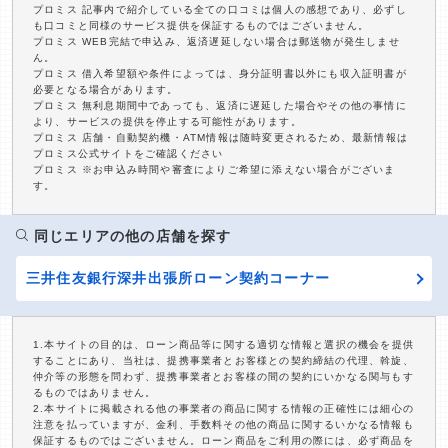
プロミス 記事内で紹介している全ての口コミは個人の感想であり、必ずし
も口コミと同様のサービス提供を保証するものではございません。
プロミス WEB完結で申込み、返済遅延しない場合は郵送物が発生しませ
ん。
プロミス 借入希望額や条件によっては、身分証明書以外にも収入証明書が
必要となる場合があります。
プロミス 無利息期間中であっても、返済に遅延した場合やその他の事情に
より、サービスの提供を停止する可能性があります。
プロミス 店舗・自動契約機・ATM情報は随時変更されるため、最新情報は
プロミス公式サイトをご確認ください
プロミス ※お申込み時間や審査によりご希望に添えない場合がございま
す。
同じエリアの他の店舗を探す
三井住友銀行深井出張所ローン契約コーナー
1.本サイトの目的は、ローン商品等に関する適切な情報と選択の機会を提供
することにあり、当社は、提携事業者とお客様との契約締結の代理、斡旋、
仲介等の形態を問わず、提携事業者とお客様の間の契約にいかなる関与もす
るものではありません。
2.本サイトに掲載される他の事業者の商品に関する情報の正確性には細心の
注意を払っていますが、金利、手数料その他の商品に関するいかなる情報も
保証するものではございません。ローン商品をご利用の際には、必ず商品を