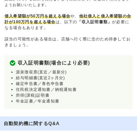
ようお願いいたします。
借入希望額が50万円を超える場合
や、
他社借入と借入希望額の合
計が100万円を超える場合
は、以下の
「収入証明書類」
が必要に
なる場合もあります。
該当の可能性がある場合は、店舗へ行く際に念のため持参してお
きましょう。
収入証明書類(場合により必要)
源泉徴収票(直近／最新分)
給与明細書(直近2ヶ月分)
確定申告書／青色申告書
住民税決定通知書／納税通知書
所得(課税)証明書
年金証書／年金通知書
自動契約機に関するQ&A