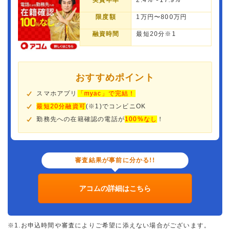
実質年率
2.4%〜17.9%
限度額
1万円〜800万円
融資時間
最短20分※1
おすすめポイント
スマホアプリ
「myac」で完結！
最短20分融資可
(※1)でコンビニOK
勤務先への在籍確認の電話が
100%なし
！
審査結果が事前に分かる!!
アコムの詳細はこちら
※1.お申込時間や審査によりご希望に添えない場合がございます。