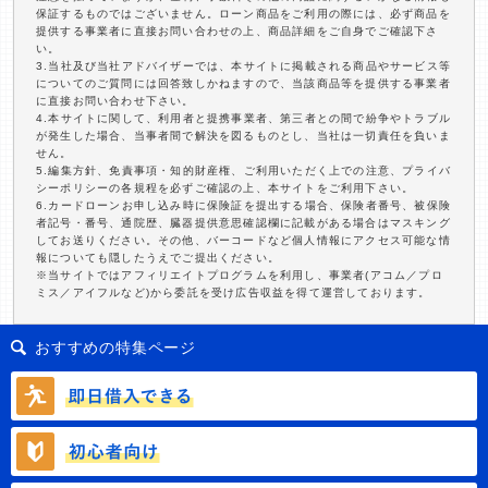
保証するものではございません。ローン商品をご利用の際には、必ず商品を
提供する事業者に直接お問い合わせの上、商品詳細をご自身でご確認下さ
い。
3.当社及び当社アドバイザーでは、本サイトに掲載される商品やサービス等
についてのご質問には回答致しかねますので、当該商品等を提供する事業者
に直接お問い合わせ下さい。
4.本サイトに関して、利用者と提携事業者、第三者との間で紛争やトラブル
が発生した場合、当事者間で解決を図るものとし、当社は一切責任を負いま
せん。
5.編集方針、免責事項・知的財産権、ご利用いただく上での注意、プライバ
シーポリシーの各規程を必ずご確認の上、本サイトをご利用下さい。
6.カードローンお申し込み時に保険証を提出する場合、保険者番号、被保険
者記号・番号、通院歴、臓器提供意思確認欄に記載がある場合はマスキング
してお送りください。その他、バーコードなど個人情報にアクセス可能な情
報についても隠したうえでご提出ください。
※当サイトではアフィリエイトプログラムを利用し、事業者(アコム／プロ
ミス／アイフルなど)から委託を受け広告収益を得て運営しております。
おすすめの特集ページ