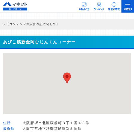
【コンテンツの広告表記に関して】
本コンテンツには、紹介している商品・商材の広告（リンク）を含む場合がありま
す。 これらの広告を経由して読者が企業ホームページを訪れ、成約が発生すると弊
社に対して企業から紹介報酬が支払われるという収益モデルです。 ただし、特定の
あびこ筋新金岡むじんくんコーナー
商品を根拠なくPRするものではなく、当編集部の調査／ユーザーへの口コミ収集な
どに基づき、公平性を担保した情報提供を行っています。
>提携企業一覧
住所
大阪府堺市北区蔵前町３丁１番４３号
最寄駅
大阪市営地下鉄御堂筋線新金岡駅