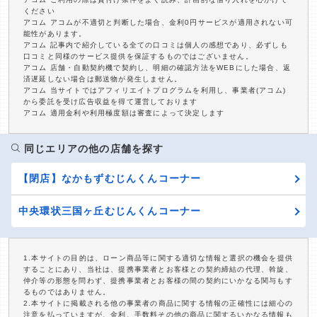
ください
アコム アコムが不適切と判断した場合、金利0円サービスが適用されない可
能性があります。
アコム 記事内で紹介している全ての口コミは個人の感想であり、必ずしも
口コミと同様のサービス提供を保証するものではございません。
アコム 店舗・自動契約機で契約し、明細の確認方法をWEBにした場合、返
済遅延しない場合は郵送物が発生しません。
アコム 当サイトではアフィリエイトプログラムを利用し、事業者(アコム)
から委託を受け広告収益を得て運営しております
アコム 適用金利や利用極度額は審査によって決定します
同じエリアの他の店舗を探す
【閉店】なかもずむじんくんコーナー
中央環状三国ヶ丘むじんくんコーナー
1.本サイトの目的は、ローン商品等に関する適切な情報と選択の機会を提供
することにあり、当社は、提携事業者とお客様との契約締結の代理、斡旋、
仲介等の形態を問わず、提携事業者とお客様の間の契約にいかなる関与もす
るものではありません。
2.本サイトに掲載される他の事業者の商品に関する情報の正確性には細心の
注意を払っていますが、金利、手数料その他の商品に関するいかなる情報も