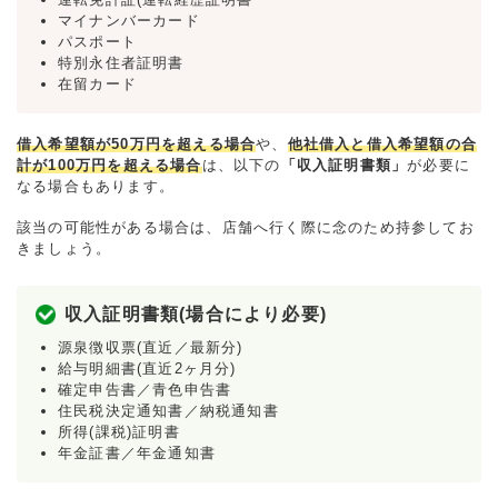
マイナンバーカード
パスポート
特別永住者証明書
在留カード
借入希望額が50万円を超える場合
や、
他社借入と借入希望額の合
計が100万円を超える場合
は、以下の
「収入証明書類」
が必要に
なる場合もあります。
該当の可能性がある場合は、店舗へ行く際に念のため持参してお
きましょう。
収入証明書類(場合により必要)
源泉徴収票(直近／最新分)
給与明細書(直近2ヶ月分)
確定申告書／青色申告書
住民税決定通知書／納税通知書
所得(課税)証明書
年金証書／年金通知書