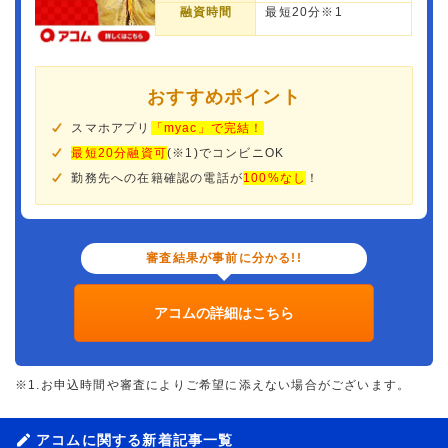
融資時間
最短20分※1
おすすめポイント
スマホアプリ
「myac」で完結！
最短20分融資可
(※1)でコンビニOK
勤務先への在籍確認の電話が
100%なし
！
審査結果が事前に分かる!!
アコムの詳細はこちら
※1.お申込時間や審査によりご希望に添えない場合がございます。
アコムに関する新着記事一覧