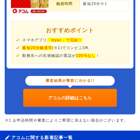
融資時間
最短20分※1
おすすめポイント
スマホアプリ
「myac」で完結！
最短20分融資可
(※1)でコンビニOK
勤務先への在籍確認の電話が
100%なし
！
審査結果が事前に分かる!!
アコムの詳細はこちら
※1.お申込時間や審査によりご希望に添えない場合がございます。
アコムに関する新着記事一覧