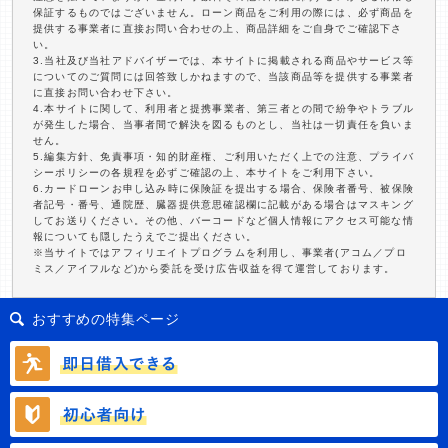
保証するものではございません。ローン商品をご利用の際には、必ず商品を
提供する事業者に直接お問い合わせの上、商品詳細をご自身でご確認下さ
い。
3.当社及び当社アドバイザーでは、本サイトに掲載される商品やサービス等
についてのご質問には回答致しかねますので、当該商品等を提供する事業者
に直接お問い合わせ下さい。
4.本サイトに関して、利用者と提携事業者、第三者との間で紛争やトラブル
が発生した場合、当事者間で解決を図るものとし、当社は一切責任を負いま
せん。
5.編集方針、免責事項・知的財産権、ご利用いただく上での注意、プライバ
シーポリシーの各規程を必ずご確認の上、本サイトをご利用下さい。
6.カードローンお申し込み時に保険証を提出する場合、保険者番号、被保険
者記号・番号、通院歴、臓器提供意思確認欄に記載がある場合はマスキング
してお送りください。その他、バーコードなど個人情報にアクセス可能な情
報についても隠したうえでご提出ください。
※当サイトではアフィリエイトプログラムを利用し、事業者(アコム／プロ
ミス／アイフルなど)から委託を受け広告収益を得て運営しております。
おすすめの特集ページ