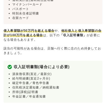
マイナンバーカード
パスポート
特別永住者証明書
在留カード
借入希望額が50万円を超える場合
や、
他社借入と借入希望額の合
計が100万円を超える場合
は、以下の
「収入証明書類」
が必要に
なる場合もあります。
該当の可能性がある場合は、店舗へ行く際に念のため持参してお
きましょう。
収入証明書類(場合により必要)
源泉徴収票(直近／最新分)
給与明細書(直近2ヶ月分)
確定申告書／青色申告書
住民税決定通知書／納税通知書
所得(課税)証明書
年金証書／年金通知書