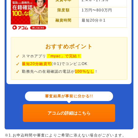
実質年率
2.4%〜17.9%
限度額
1万円〜800万円
融資時間
最短20分※1
おすすめポイント
スマホアプリ
「myac」で完結！
最短20分融資可
(※1)でコンビニOK
勤務先への在籍確認の電話が
100%なし
！
審査結果が事前に分かる!!
アコムの詳細はこちら
※1.お申込時間や審査によりご希望に添えない場合がございます。