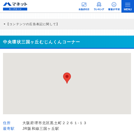
【コンテンツの広告表記に関して】
本コンテンツには、紹介している商品・商材の広告（リンク）を含む場合がありま
す。 これらの広告を経由して読者が企業ホームページを訪れ、成約が発生すると弊
社に対して企業から紹介報酬が支払われるという収益モデルです。 ただし、特定の
中央環状三国ヶ丘むじんくんコーナー
商品を根拠なくPRするものではなく、当編集部の調査／ユーザーへの口コミ収集な
どに基づき、公平性を担保した情報提供を行っています。
>提携企業一覧
住所
大阪府堺市北区黒土町２２６１-１３
最寄駅
JR阪和線三国ヶ丘駅