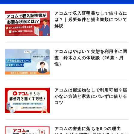
アコムで収入証明書なしで借りるに
は？｜必要条件と提出書類について
解説
アコムはやばい？実態を利用者に調
査｜鈴木さんの体験談（26歳・男
性）
アコムは郵送物なしで利用可能？届
かない方法と家族にバレずに借りる
コツ
アコムの審査に落ちる6つの理由