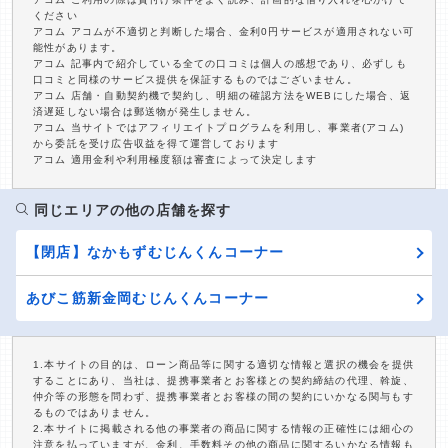
ください
アコム アコムが不適切と判断した場合、金利0円サービスが適用されない可
能性があります。
アコム 記事内で紹介している全ての口コミは個人の感想であり、必ずしも
口コミと同様のサービス提供を保証するものではございません。
アコム 店舗・自動契約機で契約し、明細の確認方法をWEBにした場合、返
済遅延しない場合は郵送物が発生しません。
アコム 当サイトではアフィリエイトプログラムを利用し、事業者(アコム)
から委託を受け広告収益を得て運営しております
アコム 適用金利や利用極度額は審査によって決定します
同じエリアの他の店舗を探す
【閉店】なかもずむじんくんコーナー
あびこ筋新金岡むじんくんコーナー
1.本サイトの目的は、ローン商品等に関する適切な情報と選択の機会を提供
することにあり、当社は、提携事業者とお客様との契約締結の代理、斡旋、
仲介等の形態を問わず、提携事業者とお客様の間の契約にいかなる関与もす
るものではありません。
2.本サイトに掲載される他の事業者の商品に関する情報の正確性には細心の
注意を払っていますが、金利、手数料その他の商品に関するいかなる情報も