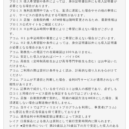
プロミス 借入希望額や条件によっては、身分証明書以外にも収入証明書が
必要となる場合があります。
プロミス 無利息期間中であっても、返済に遅延した場合やその他の事情に
より、サービスの提供を停止する可能性があります。
プロミス 店舗・自動契約機・ATM情報は随時変更されるため、最新情報は
プロミス公式サイトをご確認ください
プロミス ※お申込み時間や審査によりご希望に添えない場合がございま
す。
アコム ※1 お申込時間や審査によりご希望に添えない場合がございます。
アコム ※2 借入希望額や条件によっては、身分証明書以外にも収入証明書
が必要となる場合があります。
アコム 勤務先への電話での在籍確認は100％ありません。
アコム 安定した収入があればパート・バイトOK
アコム 高校生（定時制高校生および高等専門学校生も含む）はお申込いた
だけません。
アコム ご利用の際は貸付け条件をよく読み、計画的な借り入れを心がけて
ください
アコム アコムが不適切と判断した場合、金利0円サービスが適用されない可
能性があります。
アコム 記事内で紹介している全ての口コミは個人の感想であり、必ずしも
口コミと同様のサービス提供を保証するものではございません。
アコム 店舗・自動契約機で契約し、明細の確認方法をWEBにした場合、返
済遅延しない場合は郵送物が発生しません。
アコム 当サイトではアフィリエイトプログラムを利用し、事業者(アコム)
から委託を受け広告収益を得て運営しております
アコム 適用金利や利用極度額は審査によって決定します
レイク 口座振込による借入は原則として銀行営業時間内に限られます。
レイク ■貸付条件について 満20歳以上70歳以下の方で安定した収入のある