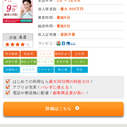
実質年率：
3.0 ～ 18.0％
借入限度額：
最大 800万円
審査時間：
最短9分
融資時間：
最短9分
収入証明書：
原則不要
4.0
評価 :
コンビニ：
即日融資
低金利
おまとめ
無利息あり
土日祝
担保不要
保証人不要
収入書不要
来店不要
バレずに
主婦向け
女性専用
フリーター
初心者
学生
はじめての利用なら
最大30日間の利息ゼロ
！
アプリが充実！
バレずに使える
！
電話や郵送物に配慮！
顧客満足度が高い
！
詳細はこちら