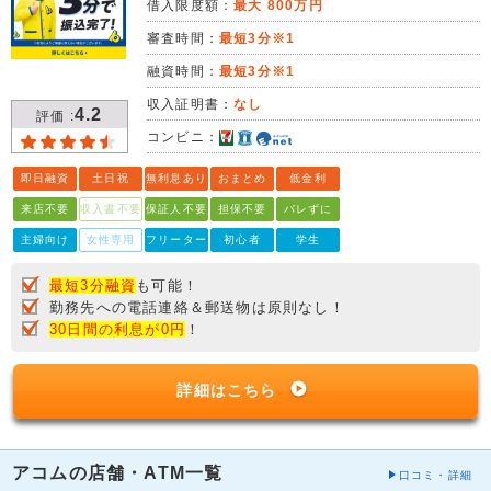
借入限度額：
最大 800万円
審査時間：
最短3分※1
融資時間：
最短3分※1
収入証明書：
なし
4.2
評価 :
コンビニ：
即日融資
土日祝
無利息あり
おまとめ
低金利
来店不要
収入書不要
保証人不要
担保不要
バレずに
主婦向け
女性専用
フリーター
初心者
学生
最短3分融資
も可能！
勤務先への電話連絡＆郵送物は原則なし！
30日間の利息が0円
！
詳細はこちら
アコムの店舗・ATM一覧
口コミ・詳細