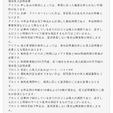
場合収入証明必要
アイフル 申し込みの状況によっては、希望に沿った融資を得られない可能
性があります。
アイフル 主婦・フリーターといった方は、安定収入がある方のみが対象と
なります。
アイフル ※申込手続き完了時点から計測した最短時間であり、申込時間や
審査状況などにより異なります。
アイフル 記事内で紹介している全ての口コミは個人の感想であり、必ずし
も口コミと同様のサービス提供を保証するものではございません。
アイフル WEB完結で申込み、返済遅延しない場合は郵送物が発生しませ
ん。
アイフル 借入希望額や条件によっては、身分証明書以外にも収入証明書が
必要となる場合があります。
プロミス 無利息サービスのご利用にはメアド登録とWeb明細利用の登録が
必要です。
プロミス 利用限度額が50万円超、且つ他社を含めた借入総額100万円超の
場合収入証明必要
プロミス 安定した収入があればパート・バイトOK
プロミス 運転免許証を提出できない方は、顔写真付きの本人確認書類をご
提出ください。
プロミス 無利息期間中に、残高に応じた返済額のご入金が必要となりま
す。
プロミス お申込時の年齢が18歳および19歳の場合は、収入証明書類のご提
出が必須となります。
プロミス 記事内で紹介している全ての口コミは個人の感想であり、必ずし
も口コミと同様のサービス提供を保証するものではございません。
プロミス WEB完結で申込み、返済遅延しない場合は郵送物が発生しませ
ん。