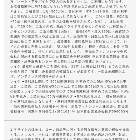
方（パート・アルバイトで収入のある方も可）は、ご利用いただけます。
お取引期間中に満71歳になられた時点で新たなご融資を停止させていただ
きます。 ご融資額：1万~500万円、貸付利率：年4.5~18.0% （貸付利率
はご契約額およびご利用残高に応じて異なります）、 ご利用対象：満20歳
~70歳（国内居住の方、日本の永住権を取得されている方）、 遅延損害
金：年20.0%、ご返済方式：残高スライドリボルビング方式・元利定額リ
ボルビング方式、 ご返済期間（回数）、 最長10年・最大120回（融資額の
範囲内での追加借入や繰上返済により、返済期間・回数はお借入れ及び返済
計画に応じて 変動します）、必要書類：運転免許証（契約額に応じて、レ
イクが必要と判断した場合、 収入証明も提出）、担保・保証人：不要 ※貸
付条件を確認し、借りすぎに注意しましょう。 ※新生フィナンシャル株式
会社が契約する貸金業務にかかる指定紛争解決機関 ※日本貸金業協会 貸金
業相談・紛争解決センター ※ご契約には所定の審査があります。
レイク 最短即日融資をご希望の場合、21時（日曜日は18時）までのご契約
手続き完了（審査・必要書類の確認含む）が必要です。一部金融機関およ
び、メンテナンス時間等を除きます。
レイク ■無利息に関して 365日間無利息 ※初めてのご契約 ※Webでお申
込み・ご契約、ご契約額が50万円以上でご契約後59日以内に収入証明書類
の提出とレイクでの登録が完了の方 60日間無利息 ※初めてのご契約 ※We
bお申込み、ご契約額が50万円未満の方 ■無利息の注意点 ・初回契約翌日
から無利息適用となります ・無利息期間経過後は通常金利適用となります
・他の無利息商品との併用不可 商号：新生フィナンシャル株式会社 貸金業
登録番号：関東財務局長(11) 第01024号 日本貸金業協会会員第000003号
1.本サイトの目的は、ローン商品等に関する適切な情報と選択の機会を提供
することにあり、当社は、提携事業者とお客様との契約締結の代理、斡旋、
仲介等の形態を問わず、提携事業者とお客様の間の契約にいかなる関与もす