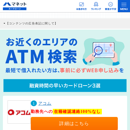
【コンテンツの広告表記に関して】
本コンテンツには、紹介している商品・商材の広告（リンク）を含む場合がありま
す。 これらの広告を経由して読者が企業ホームページを訪れ、成約が発生すると弊
社に対して企業から紹介報酬が支払われるという収益モデルです。 ただし、特定の
商品を根拠なくPRするものではなく、当編集部の調査／ユーザーへの口コミ収集な
どに基づき、公平性を担保した情報提供を行っています。
>提携企業一覧
1
アコム
勤務先への
在籍確認連絡100%なし
詳細はこちら