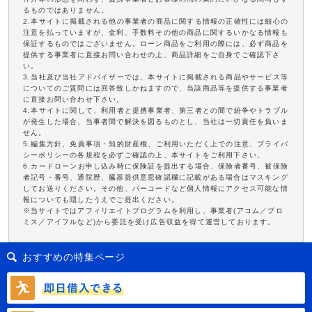
るものではありません。
2.本サイトに掲載される他の事業者の商品に関する情報の正確性には細心の
注意を払っていますが、金利、手数料その他の商品に関するいかなる情報も
保証するものではございません。ローン商品をご利用の際には、必ず商品を
提供する事業者に直接お問い合わせの上、商品詳細をご自身でご確認下さ
い。
3.当社及び当社アドバイザーでは、本サイトに掲載される商品やサービス等
についてのご質問には回答致しかねますので、当該商品等を提供する事業者
に直接お問い合わせ下さい。
4.本サイトに関して、利用者と提携事業者、第三者との間で紛争やトラブル
が発生した場合、当事者間で解決を図るものとし、当社は一切責任を負いま
せん。
5.編集方針、免責事項・知的財産権、ご利用いただく上での注意、プライバ
シーポリシーの各規程を必ずご確認の上、本サイトをご利用下さい。
6.カードローンお申し込み時に保険証を提出する場合、保険者番号、被保険
者記号・番号、通院歴、臓器提供意思確認欄に記載がある場合はマスキング
してお送りください。その他、バーコードなど個人情報にアクセス可能な情
報についても隠したうえでご提出ください。
※当サイトではアフィリエイトプログラムを利用し、事業者(アコム／プロ
ミス／アイフルなど)から委託を受け広告収益を得て運営しております。
おすすめの特集ページ