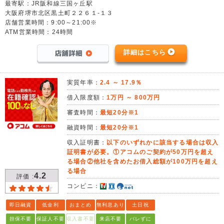
最寄駅：JR阪和線三国ヶ丘駅
大阪府堺市北区黒土町２２６１-１３
店舗営業時間：9:00～21:00※
ATM営業時間：24時間
詳細はこちら
実質年率：
2.4 ～ 17.9％
借入限度額：
1万円 ～ 800万円
審査時間：
最短20分※1
融資時間：
最短20分※1
収入証明書：
以下のいずれかに該当する場合は収入
証明書が必要。①アコムのご契約が50万円を超え
る場合②他社を含めたお借入総額が100万円を超え
る場合
4.2
評価 :
コンビニ：
即日融資
低金利
おまとめ
無利息あり
土日祝
担保不要
保証人不要
収入書不要
来店不要
バレずに