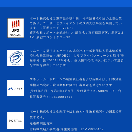
マネットカードローンの編集責任者および編集者は、日本貸金
業協会の定める貸金業務取扱主任者登録を受けています。
(登録年月日：令和8年1月9日、登録番号：K250020096、合
格証書番号：F241000177)
ポート株式会社は金融庁をはじめとする政府機関への届出済事
業者です。
適格機関投資家
有料職業紹介事業者(厚生労働省：13-ﾕ-305645)