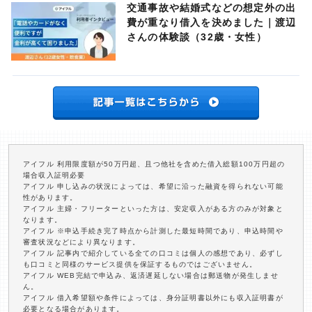
交通事故や結婚式などの想定外の出
費が重なり借入を決めました｜渡辺
さんの体験談（32歳・女性）
アイフル 利用限度額が50万円超、且つ他社を含めた借入総額100万円超の
場合収入証明必要
アイフル 申し込みの状況によっては、希望に沿った融資を得られない可能
性があります。
アイフル 主婦・フリーターといった方は、安定収入がある方のみが対象と
なります。
アイフル ※申込手続き完了時点から計測した最短時間であり、申込時間や
審査状況などにより異なります。
アイフル 記事内で紹介している全ての口コミは個人の感想であり、必ずし
も口コミと同様のサービス提供を保証するものではございません。
アイフル WEB完結で申込み、返済遅延しない場合は郵送物が発生しませ
ん。
アイフル 借入希望額や条件によっては、身分証明書以外にも収入証明書が
必要となる場合があります。