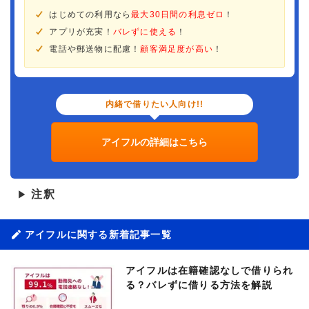
はじめての利用なら
最大30日間の利息ゼロ
！
アプリが充実！
バレずに使える
！
電話や郵送物に配慮！
顧客満足度が高い
！
内緒で借りたい人向け!!
アイフルの詳細はこちら
注釈
▶
アイフルに関する新着記事一覧
アイフルは在籍確認なしで借りられ
る？バレずに借りる方法を解説