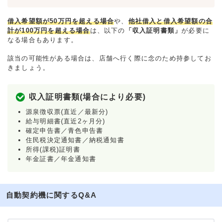
借入希望額が50万円を超える場合
や、
他社借入と借入希望額の合
計が100万円を超える場合
は、以下の
「収入証明書類」
が必要に
なる場合もあります。
該当の可能性がある場合は、店舗へ行く際に念のため持参してお
きましょう。
収入証明書類(場合により必要)
源泉徴収票(直近／最新分)
給与明細書(直近2ヶ月分)
確定申告書／青色申告書
住民税決定通知書／納税通知書
所得(課税)証明書
年金証書／年金通知書
自動契約機に関するQ&A