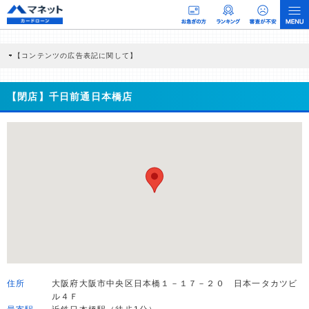
【コンテンツの広告表記に関して】
本コンテンツには、紹介している商品・商材の広告（リンク）を含む場合がありま
す。 これらの広告を経由して読者が企業ホームページを訪れ、成約が発生すると弊
社に対して企業から紹介報酬が支払われるという収益モデルです。 ただし、特定の
【閉店】千日前通日本橋店
商品を根拠なくPRするものではなく、当編集部の調査／ユーザーへの口コミ収集な
どに基づき、公平性を担保した情報提供を行っています。
>提携企業一覧
住所
大阪府大阪市中央区日本橋１－１７－２０ 日本一タカツビ
ル４Ｆ