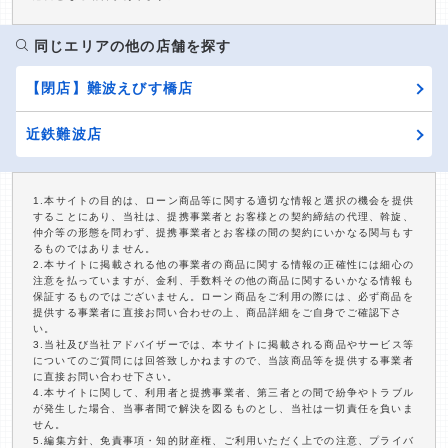
同じエリアの他の店舗を探す
【閉店】難波えびす橋店
近鉄難波店
1.本サイトの目的は、ローン商品等に関する適切な情報と選択の機会を提供
することにあり、当社は、提携事業者とお客様との契約締結の代理、斡旋、
仲介等の形態を問わず、提携事業者とお客様の間の契約にいかなる関与もす
るものではありません。
2.本サイトに掲載される他の事業者の商品に関する情報の正確性には細心の
注意を払っていますが、金利、手数料その他の商品に関するいかなる情報も
保証するものではございません。ローン商品をご利用の際には、必ず商品を
提供する事業者に直接お問い合わせの上、商品詳細をご自身でご確認下さ
い。
3.当社及び当社アドバイザーでは、本サイトに掲載される商品やサービス等
についてのご質問には回答致しかねますので、当該商品等を提供する事業者
に直接お問い合わせ下さい。
4.本サイトに関して、利用者と提携事業者、第三者との間で紛争やトラブル
が発生した場合、当事者間で解決を図るものとし、当社は一切責任を負いま
せん。
5.編集方針、免責事項・知的財産権、ご利用いただく上での注意、プライバ