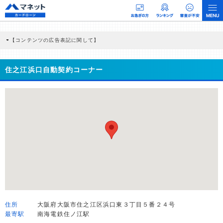
【コンテンツの広告表記に関して】
本コンテンツには、紹介している商品・商材の広告（リンク）を含む場合がありま
す。 これらの広告を経由して読者が企業ホームページを訪れ、成約が発生すると弊
社に対して企業から紹介報酬が支払われるという収益モデルです。 ただし、特定の
住之江浜口自動契約コーナー
商品を根拠なくPRするものではなく、当編集部の調査／ユーザーへの口コミ収集な
どに基づき、公平性を担保した情報提供を行っています。
>提携企業一覧
住所
大阪府大阪市住之江区浜口東３丁目５番２４号
最寄駅
南海電鉄住ノ江駅