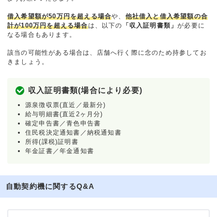
借入希望額が50万円を超える場合
や、
他社借入と借入希望額の合
計が100万円を超える場合
は、以下の
「収入証明書類」
が必要に
なる場合もあります。
該当の可能性がある場合は、店舗へ行く際に念のため持参してお
きましょう。
収入証明書類(場合により必要)
源泉徴収票(直近／最新分)
給与明細書(直近2ヶ月分)
確定申告書／青色申告書
住民税決定通知書／納税通知書
所得(課税)証明書
年金証書／年金通知書
自動契約機に関するQ&A