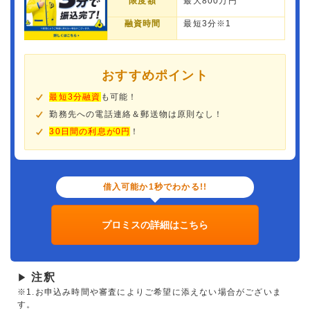
限度額
最大800万円
融資時間
最短3分※1
おすすめポイント
最短3分融資
も可能！
勤務先への電話連絡＆郵送物は原則なし！
30日間の利息が0円
！
借入可能か1秒でわかる!!
プロミスの詳細はこちら
注釈
▶
※1.お申込み時間や審査によりご希望に添えない場合がございま
す。