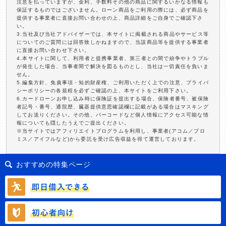
注意を払っていますが、金利、手数料その他の商品に関するいかなる情報も
保証するものではございません。ローン商品をご利用の際には、必ず商品を
提供する事業者に直接お問い合わせの上、商品詳細をご自身でご確認下さ
い。
3.当社及び当社アドバイザーでは、本サイトに掲載される商品やサービス等
についてのご質問には回答致しかねますので、当該商品等を提供する事業者
に直接お問い合わせ下さい。
4.本サイトに関して、利用者と提携事業者、第三者との間で紛争やトラブル
が発生した場合、当事者間で解決を図るものとし、当社は一切責任を負いま
せん。
5.編集方針、免責事項・知的財産権、ご利用いただく上での注意、プライバ
シーポリシーの各規程を必ずご確認の上、本サイトをご利用下さい。
6.カードローンお申し込み時に保険証を提出する場合、保険者番号、被保険
者記号・番号、通院歴、臓器提供意思確認欄に記載がある場合はマスキング
してお送りください。その他、バーコードなど個人情報にアクセス可能な情
報についても隠したうえでご提出ください。
※当サイトではアフィリエイトプログラムを利用し、事業者(アコム／プロ
ミス／アイフルなど)から委託を受け広告収益を得て運営しております。
おすすめの特集ページ