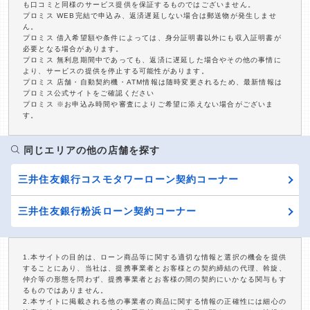
も口コミと同様のサービス提供を保証するものではございません。
プロミス WEB完結で申込み、返済遅延しない場合は郵送物が発生しませ
ん。
プロミス 借入希望額や条件によっては、身分証明書以外にも収入証明書が
必要となる場合があります。
プロミス 無利息期間中であっても、返済に遅延した場合やその他の事情に
より、サービスの提供を停止する可能性があります。
プロミス 店舗・自動契約機・ATM情報は随時変更されるため、最新情報は
プロミス公式サイトをご確認ください
プロミス ※お申込み時間や審査によりご希望に添えない場合がございま
す。
同じエリアの他の店舗を探す
三井住友銀行コスモタワーローン契約コーナー
三井住友銀行粉浜ローン契約コーナー
1.本サイトの目的は、ローン商品等に関する適切な情報と選択の機会を提供
することにあり、当社は、提携事業者とお客様との契約締結の代理、斡旋、
仲介等の形態を問わず、提携事業者とお客様の間の契約にいかなる関与もす
るものではありません。
2.本サイトに掲載される他の事業者の商品に関する情報の正確性には細心の