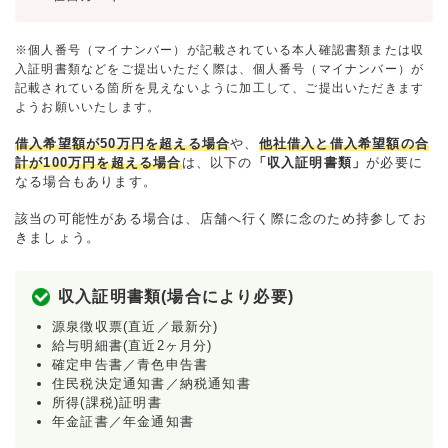
※個人番号（マイナンバー）が記載されている本人確認書類または収
入証明書類などをご提出いただく際は、個人番号（マイナンバー）が
記載されている箇所を見えないように加工して、ご提出いただきます
ようお願いいたします。
借入希望額が50万円を超える場合
や、
他社借入と借入希望額の合
計が100万円を超える場合
は、以下の
「収入証明書類」
が必要に
なる場合もあります。
該当の可能性がある場合は、店舗へ行く際に念のため持参してお
きましょう。
収入証明書類(場合により必要)
源泉徴収票(直近／最新分)
給与明細書(直近2ヶ月分)
確定申告書／青色申告書
住民税決定通知書／納税通知書
所得(課税)証明書
年金証書／年金通知書