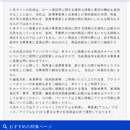
1.本サイトの目的は、ローン商品等に関する適切な情報と選択の機会を提供
することにあり、当社は、提携事業者とお客様との契約締結の代理、斡旋、
仲介等の形態を問わず、提携事業者とお客様の間の契約にいかなる関与もす
るものではありません。
2.本サイトに掲載される他の事業者の商品に関する情報の正確性には細心の
注意を払っていますが、金利、手数料その他の商品に関するいかなる情報も
保証するものではございません。ローン商品をご利用の際には、必ず商品を
提供する事業者に直接お問い合わせの上、商品詳細をご自身でご確認下さ
い。
3.当社及び当社アドバイザーでは、本サイトに掲載される商品やサービス等
についてのご質問には回答致しかねますので、当該商品等を提供する事業者
に直接お問い合わせ下さい。
4.本サイトに関して、利用者と提携事業者、第三者との間で紛争やトラブル
が発生した場合、当事者間で解決を図るものとし、当社は一切責任を負いま
せん。
5.編集方針、免責事項・知的財産権、ご利用いただく上での注意、プライバ
シーポリシーの各規程を必ずご確認の上、本サイトをご利用下さい。
6.カードローンお申し込み時に保険証を提出する場合、保険者番号、被保険
者記号・番号、通院歴、臓器提供意思確認欄に記載がある場合はマスキング
してお送りください。その他、バーコードなど個人情報にアクセス可能な情
報についても隠したうえでご提出ください。
※当サイトではアフィリエイトプログラムを利用し、事業者(アコム／プロ
ミス／アイフルなど)から委託を受け広告収益を得て運営しております。
おすすめの特集ページ