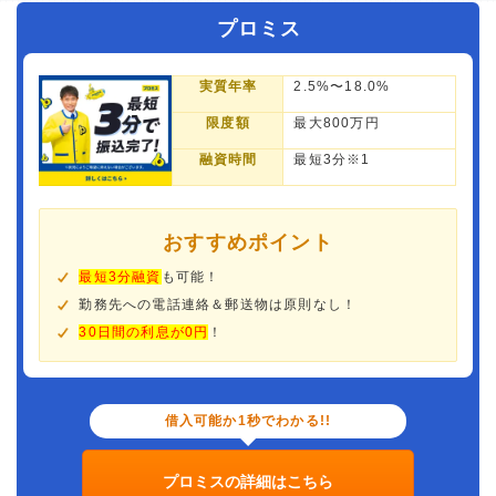
プロミス
実質年率
2.5%〜18.0%
限度額
最大800万円
融資時間
最短3分※1
おすすめポイント
最短3分融資
も可能！
勤務先への電話連絡＆郵送物は原則なし！
30日間の利息が0円
！
借入可能か1秒でわかる!!
プロミスの詳細はこちら