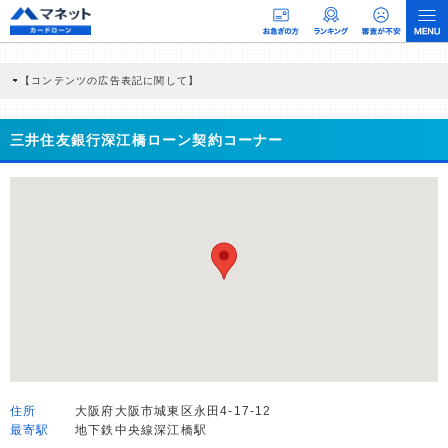
【コンテンツの広告表記に関して】
本コンテンツには、紹介している商品・商材の広告（リンク）を含む場合がありま
す。 これらの広告を経由して読者が企業ホームページを訪れ、成約が発生すると弊
社に対して企業から紹介報酬が支払われるという収益モデルです。 ただし、特定の
三井住友銀行深江橋ローン契約コーナー
商品を根拠なくPRするものではなく、当編集部の調査／ユーザーへの口コミ収集な
どに基づき、公平性を担保した情報提供を行っています。
>提携企業一覧
住所
大阪府大阪市城東区永田4-17-12
最寄駅
地下鉄中央線深江橋駅