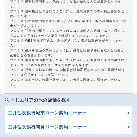
プロミス 無利息期間中に、残高に応じた返済額のご入金が必要となりま
す。
プロミス 運転免許証を提出できない方は、顔写真付きの本人確認書類をご
提出ください。
プロミス お申込時の年齢が18歳および19歳の場合は、収入証明書類のご提
出が必須となります。
プロミス 記事内で紹介している全ての口コミは個人の感想であり、必ずし
も口コミと同様のサービス提供を保証するものではございません。
プロミス WEB完結で申込み、返済遅延しない場合は郵送物が発生しませ
ん。
プロミス 借入希望額や条件によっては、身分証明書以外にも収入証明書が
必要となる場合があります。
プロミス 無利息期間中であっても、返済に遅延した場合やその他の事情に
より、サービスの提供を停止する可能性があります。
プロミス 店舗・自動契約機・ATM情報は随時変更されるため、最新情報は
プロミス公式サイトをご確認ください
プロミス ※お申込み時間や審査によりご希望に添えない場合がございま
す。
同じエリアの他の店舗を探す
三井住友銀行城東ローン契約コーナー
三井住友銀行関目ローン契約コーナー