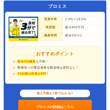
プロミス
実質年率
2.5%〜18.0%
限度額
最大800万円
融資時間
最短3分※1
おすすめポイント
最短3分融資
も可能！
勤務先への電話連絡＆郵送物は原則なし！
30日間の利息が0円
！
借入可能か1秒でわかる!!
プロミスの詳細はこちら