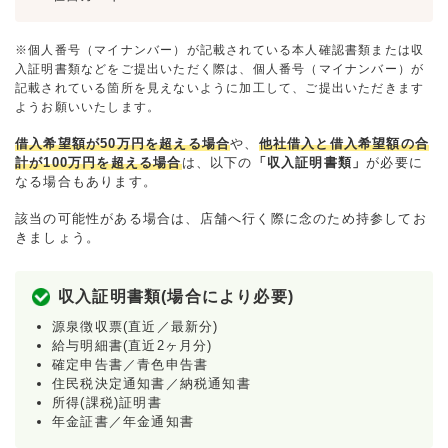
※個人番号（マイナンバー）が記載されている本人確認書類または収
入証明書類などをご提出いただく際は、個人番号（マイナンバー）が
記載されている箇所を見えないように加工して、ご提出いただきます
ようお願いいたします。
借入希望額が50万円を超える場合
や、
他社借入と借入希望額の合
計が100万円を超える場合
は、以下の
「収入証明書類」
が必要に
なる場合もあります。
該当の可能性がある場合は、店舗へ行く際に念のため持参してお
きましょう。
収入証明書類(場合により必要)
源泉徴収票(直近／最新分)
給与明細書(直近2ヶ月分)
確定申告書／青色申告書
住民税決定通知書／納税通知書
所得(課税)証明書
年金証書／年金通知書