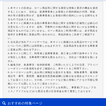
1.本サイトの目的は、ローン商品等に関する適切な情報と選択の機会を提供
することにあり、当社は、提携事業者とお客様との契約締結の代理、斡旋、
仲介等の形態を問わず、提携事業者とお客様の間の契約にいかなる関与もす
るものではありません。
2.本サイトに掲載される他の事業者の商品に関する情報の正確性には細心の
注意を払っていますが、金利、手数料その他の商品に関するいかなる情報も
保証するものではございません。ローン商品をご利用の際には、必ず商品を
提供する事業者に直接お問い合わせの上、商品詳細をご自身でご確認下さ
い。
3.当社及び当社アドバイザーでは、本サイトに掲載される商品やサービス等
についてのご質問には回答致しかねますので、当該商品等を提供する事業者
に直接お問い合わせ下さい。
4.本サイトに関して、利用者と提携事業者、第三者との間で紛争やトラブル
が発生した場合、当事者間で解決を図るものとし、当社は一切責任を負いま
せん。
5.編集方針、免責事項・知的財産権、ご利用いただく上での注意、プライバ
シーポリシーの各規程を必ずご確認の上、本サイトをご利用下さい。
6.カードローンお申し込み時に保険証を提出する場合、保険者番号、被保険
者記号・番号、通院歴、臓器提供意思確認欄に記載がある場合はマスキング
してお送りください。その他、バーコードなど個人情報にアクセス可能な情
報についても隠したうえでご提出ください。
※当サイトではアフィリエイトプログラムを利用し、事業者(アコム／プロ
ミス／アイフルなど)から委託を受け広告収益を得て運営しております。
おすすめの特集ページ