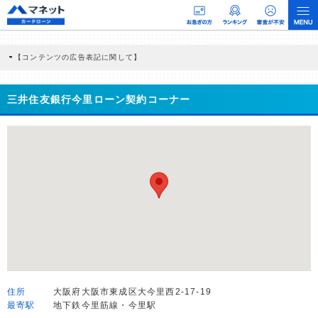
【コンテンツの広告表記に関して】
本コンテンツには、紹介している商品・商材の広告（リンク）を含む場合がありま
す。 これらの広告を経由して読者が企業ホームページを訪れ、成約が発生すると弊
社に対して企業から紹介報酬が支払われるという収益モデルです。 ただし、特定の
三井住友銀行今里ローン契約コーナー
商品を根拠なくPRするものではなく、当編集部の調査／ユーザーへの口コミ収集な
どに基づき、公平性を担保した情報提供を行っています。
>提携企業一覧
住所
大阪府大阪市東成区大今里西2-17-19
最寄駅
地下鉄今里筋線・今里駅