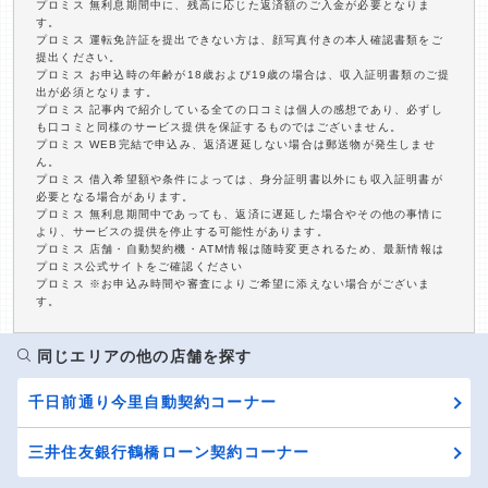
プロミス 無利息期間中に、残高に応じた返済額のご入金が必要となりま
す。
プロミス 運転免許証を提出できない方は、顔写真付きの本人確認書類をご
提出ください。
プロミス お申込時の年齢が18歳および19歳の場合は、収入証明書類のご提
出が必須となります。
プロミス 記事内で紹介している全ての口コミは個人の感想であり、必ずし
も口コミと同様のサービス提供を保証するものではございません。
プロミス WEB完結で申込み、返済遅延しない場合は郵送物が発生しませ
ん。
プロミス 借入希望額や条件によっては、身分証明書以外にも収入証明書が
必要となる場合があります。
プロミス 無利息期間中であっても、返済に遅延した場合やその他の事情に
より、サービスの提供を停止する可能性があります。
プロミス 店舗・自動契約機・ATM情報は随時変更されるため、最新情報は
プロミス公式サイトをご確認ください
プロミス ※お申込み時間や審査によりご希望に添えない場合がございま
す。
同じエリアの他の店舗を探す
千日前通り今里自動契約コーナー
三井住友銀行鶴橋ローン契約コーナー