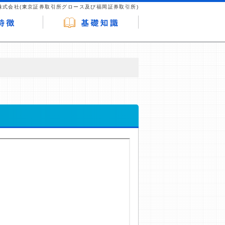
株式会社(東京証券取引所グロース及び福岡証券取引所)
が企業ホームページを訪れ、成約が発生する
はなく、当編集部の調査／ユーザーへの口コ