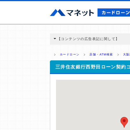
【コンテンツの広告表記に関して】
本コンテンツには、紹介している商品・商材
と弊社に対して企業から紹介報酬が支払われ
カードローン
店舗・ATM検索
大阪
ミ収集などに基づき、公平性を担保した情
>提携企業一覧
三井住友銀行西野田ローン契約