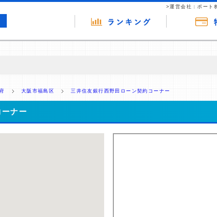
>運営会社：ポート
の広告（リンク）を含む場合があります。 これらの広告を経由して読者
るという収益モデルです。 ただし、特定の商品を根拠なくPRするもので
府
大阪市福島区
三井住友銀行西野田ローン契約コーナー
報提供を行っています。
コーナー