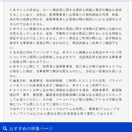
1.本サイトの目的は、ローン商品等に関する適切な情報と選択の機会を提供
することにあり、当社は、提携事業者とお客様との契約締結の代理、斡旋、
仲介等の形態を問わず、提携事業者とお客様の間の契約にいかなる関与もす
るものではありません。
2.本サイトに掲載される他の事業者の商品に関する情報の正確性には細心の
注意を払っていますが、金利、手数料その他の商品に関するいかなる情報も
保証するものではございません。ローン商品をご利用の際には、必ず商品を
提供する事業者に直接お問い合わせの上、商品詳細をご自身でご確認下さ
い。
3.当社及び当社アドバイザーでは、本サイトに掲載される商品やサービス等
についてのご質問には回答致しかねますので、当該商品等を提供する事業者
に直接お問い合わせ下さい。
4.本サイトに関して、利用者と提携事業者、第三者との間で紛争やトラブル
が発生した場合、当事者間で解決を図るものとし、当社は一切責任を負いま
せん。
5.編集方針、免責事項・知的財産権、ご利用いただく上での注意、プライバ
シーポリシーの各規程を必ずご確認の上、本サイトをご利用下さい。
6.カードローンお申し込み時に保険証を提出する場合、保険者番号、被保険
者記号・番号、通院歴、臓器提供意思確認欄に記載がある場合はマスキング
してお送りください。その他、バーコードなど個人情報にアクセス可能な情
報についても隠したうえでご提出ください。
※当サイトではアフィリエイトプログラムを利用し、事業者(アコム／プロ
ミス／アイフルなど)から委託を受け広告収益を得て運営しております。
おすすめの特集ページ