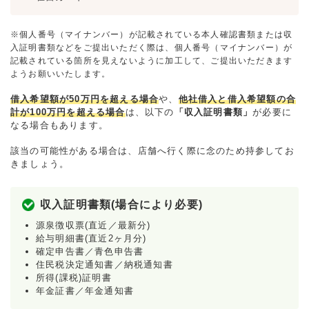
※個人番号（マイナンバー）が記載されている本人確認書類または収
入証明書類などをご提出いただく際は、個人番号（マイナンバー）が
記載されている箇所を見えないように加工して、ご提出いただきます
ようお願いいたします。
借入希望額が50万円を超える場合
や、
他社借入と借入希望額の合
計が100万円を超える場合
は、以下の
「収入証明書類」
が必要に
なる場合もあります。
該当の可能性がある場合は、店舗へ行く際に念のため持参してお
きましょう。
収入証明書類(場合により必要)
源泉徴収票(直近／最新分)
給与明細書(直近2ヶ月分)
確定申告書／青色申告書
住民税決定通知書／納税通知書
所得(課税)証明書
年金証書／年金通知書