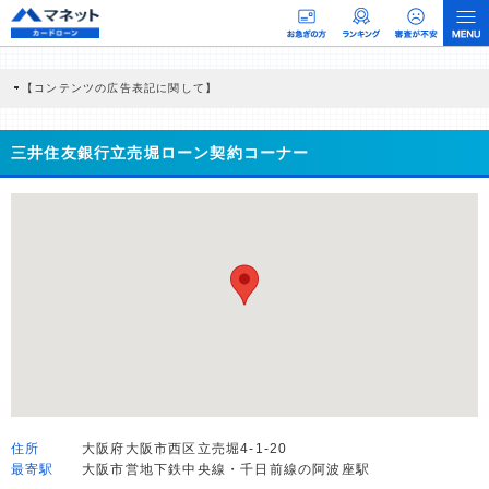
【コンテンツの広告表記に関して】
本コンテンツには、紹介している商品・商材の広告（リンク）を含む場合がありま
す。 これらの広告を経由して読者が企業ホームページを訪れ、成約が発生すると弊
社に対して企業から紹介報酬が支払われるという収益モデルです。 ただし、特定の
三井住友銀行立売堀ローン契約コーナー
商品を根拠なくPRするものではなく、当編集部の調査／ユーザーへの口コミ収集な
どに基づき、公平性を担保した情報提供を行っています。
>提携企業一覧
住所
大阪府大阪市西区立売堀4-1-20
最寄駅
大阪市営地下鉄中央線・千日前線の阿波座駅