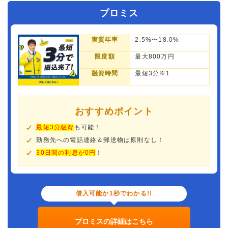
プロミス
実質年率
2.5%〜18.0%
限度額
最大800万円
融資時間
最短3分※1
おすすめポイント
最短3分融資
も可能！
勤務先への電話連絡＆郵送物は原則なし！
30日間の利息が0円
！
借入可能か1秒でわかる!!
プロミスの詳細はこちら