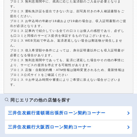
プロミス 無利息期間中に、残高に応じた返済額のご入金が必要となりま
す。
プロミス 運転免許証を提出できない方は、顔写真付きの本人確認書類をご
提出ください。
プロミス お申込時の年齢が18歳および19歳の場合は、収入証明書類のご提
出が必須となります。
プロミス 記事内で紹介している全ての口コミは個人の感想であり、必ずし
も口コミと同様のサービス提供を保証するものではございません。
プロミス WEB完結で申込み、返済遅延しない場合は郵送物が発生しませ
ん。
プロミス 借入希望額や条件によっては、身分証明書以外にも収入証明書が
必要となる場合があります。
プロミス 無利息期間中であっても、返済に遅延した場合やその他の事情に
より、サービスの提供を停止する可能性があります。
プロミス 店舗・自動契約機・ATM情報は随時変更されるため、最新情報は
プロミス公式サイトをご確認ください
プロミス ※お申込み時間や審査によりご希望に添えない場合がございま
す。
同じエリアの他の店舗を探す
三井住友銀行道頓堀出張所ローン契約コーナー
三井住友銀行大阪西ローン契約コーナー