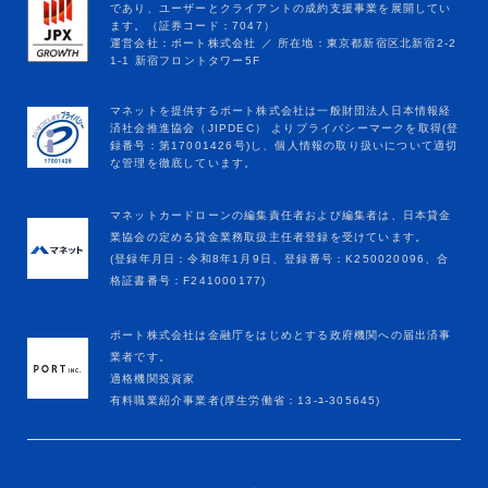
マネットカードローンの編集責任者および編集者は、日本貸金
業協会の定める貸金業務取扱主任者登録を受けています。
(登録年月日：令和8年1月9日、登録番号：K250020096、合
格証書番号：F241000177)
ポート株式会社は金融庁をはじめとする政府機関への届出済事
業者です。
適格機関投資家
有料職業紹介事業者(厚生労働省：13-ﾕ-305645)