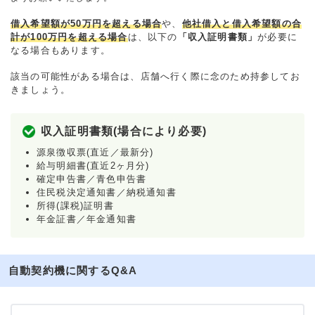
借入希望額が50万円を超える場合
や、
他社借入と借入希望額の合
計が100万円を超える場合
は、以下の
「収入証明書類」
が必要に
なる場合もあります。
該当の可能性がある場合は、店舗へ行く際に念のため持参してお
きましょう。
収入証明書類(場合により必要)
源泉徴収票(直近／最新分)
給与明細書(直近2ヶ月分)
確定申告書／青色申告書
住民税決定通知書／納税通知書
所得(課税)証明書
年金証書／年金通知書
自動契約機に関するQ&A