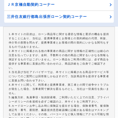
ＪＲ京橋自動契約コーナー
三井住友銀行都島出張所ローン契約コーナー
1.本サイトの目的は、ローン商品等に関する適切な情報と選択の機会を提供
することにあり、当社は、提携事業者とお客様との契約締結の代理、斡旋、
仲介等の形態を問わず、提携事業者とお客様の間の契約にいかなる関与もす
るものではありません。
2.本サイトに掲載される他の事業者の商品に関する情報の正確性には細心の
注意を払っていますが、金利、手数料その他の商品に関するいかなる情報も
保証するものではございません。ローン商品をご利用の際には、必ず商品を
提供する事業者に直接お問い合わせの上、商品詳細をご自身でご確認下さ
い。
3.当社及び当社アドバイザーでは、本サイトに掲載される商品やサービス等
についてのご質問には回答致しかねますので、当該商品等を提供する事業者
に直接お問い合わせ下さい。
4.本サイトに関して、利用者と提携事業者、第三者との間で紛争やトラブル
が発生した場合、当事者間で解決を図るものとし、当社は一切責任を負いま
せん。
5.編集方針、免責事項・知的財産権、ご利用いただく上での注意、プライバ
シーポリシーの各規程を必ずご確認の上、本サイトをご利用下さい。
6.カードローンお申し込み時に保険証を提出する場合、保険者番号、被保険
者記号・番号、通院歴、臓器提供意思確認欄に記載がある場合はマスキング
してお送りください。その他、バーコードなど個人情報にアクセス可能な情