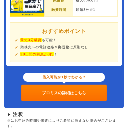
限度額
最大800万円
融資時間
最短3分※1
おすすめポイント
最短3分融資
も可能！
勤務先への電話連絡＆郵送物は原則なし！
30日間の利息が0円
！
借入可能か1秒でわかる!!
プロミスの詳細はこちら
注釈
▶
※1.お申込み時間や審査によりご希望に添えない場合がございま
す。