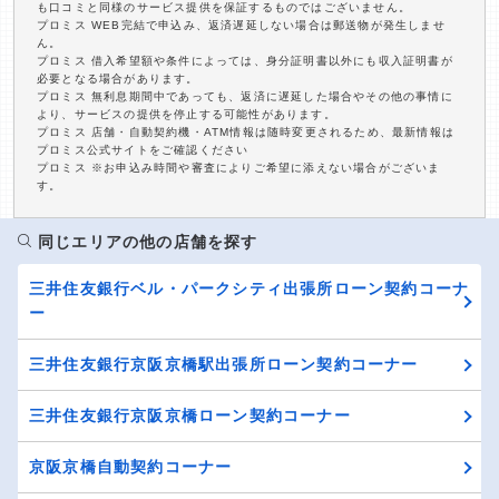
も口コミと同様のサービス提供を保証するものではございません。
プロミス WEB完結で申込み、返済遅延しない場合は郵送物が発生しませ
ん。
プロミス 借入希望額や条件によっては、身分証明書以外にも収入証明書が
必要となる場合があります。
プロミス 無利息期間中であっても、返済に遅延した場合やその他の事情に
より、サービスの提供を停止する可能性があります。
プロミス 店舗・自動契約機・ATM情報は随時変更されるため、最新情報は
プロミス公式サイトをご確認ください
プロミス ※お申込み時間や審査によりご希望に添えない場合がございま
す。
同じエリアの他の店舗を探す
三井住友銀行ベル・パークシティ出張所ローン契約コーナ
ー
三井住友銀行京阪京橋駅出張所ローン契約コーナー
三井住友銀行京阪京橋ローン契約コーナー
京阪京橋自動契約コーナー