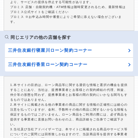
より、サービスの提供を停止する可能性があります。
プロミス 店舗・自動契約機・ATM情報は随時変更されるため、最新情報は
プロミス公式サイトをご確認ください
プロミス ※お申込み時間や審査によりご希望に添えない場合がございま
す。
同じエリアの他の店舗を探す
三井住友銀行寝屋川ローン契約コーナー
三井住友銀行香里ローン契約コーナー
1.本サイトの目的は、ローン商品等に関する適切な情報と選択の機会を提供
することにあり、当社は、提携事業者とお客様との契約締結の代理、斡旋、
仲介等の形態を問わず、提携事業者とお客様の間の契約にいかなる関与もす
るものではありません。
2.本サイトに掲載される他の事業者の商品に関する情報の正確性には細心の
注意を払っていますが、金利、手数料その他の商品に関するいかなる情報も
保証するものではございません。ローン商品をご利用の際には、必ず商品を
提供する事業者に直接お問い合わせの上、商品詳細をご自身でご確認下さ
い。
3.当社及び当社アドバイザーでは、本サイトに掲載される商品やサービス等
についてのご質問には回答致しかねますので、当該商品等を提供する事業者