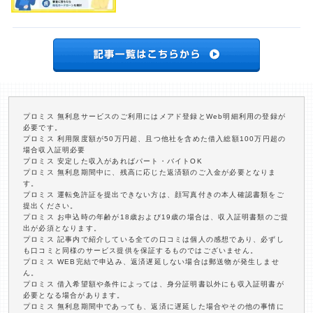
プロミス 無利息サービスのご利用にはメアド登録とWeb明細利用の登録が
必要です。
プロミス 利用限度額が50万円超、且つ他社を含めた借入総額100万円超の
場合収入証明必要
プロミス 安定した収入があればパート・バイトOK
プロミス 無利息期間中に、残高に応じた返済額のご入金が必要となりま
す。
プロミス 運転免許証を提出できない方は、顔写真付きの本人確認書類をご
提出ください。
プロミス お申込時の年齢が18歳および19歳の場合は、収入証明書類のご提
出が必須となります。
プロミス 記事内で紹介している全ての口コミは個人の感想であり、必ずし
も口コミと同様のサービス提供を保証するものではございません。
プロミス WEB完結で申込み、返済遅延しない場合は郵送物が発生しませ
ん。
プロミス 借入希望額や条件によっては、身分証明書以外にも収入証明書が
必要となる場合があります。
プロミス 無利息期間中であっても、返済に遅延した場合やその他の事情に