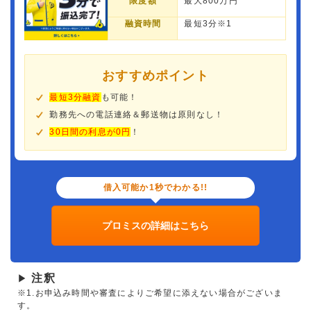
限度額
最大800万円
融資時間
最短3分※1
おすすめポイント
最短3分融資
も可能！
勤務先への電話連絡＆郵送物は原則なし！
30日間の利息が0円
！
借入可能か1秒でわかる!!
プロミスの詳細はこちら
注釈
▶
※1.お申込み時間や審査によりご希望に添えない場合がございま
す。