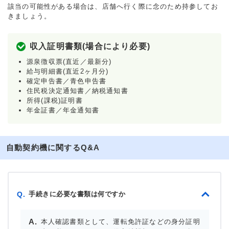
該当の可能性がある場合は、店舗へ行く際に念のため持参してお
きましょう。
収入証明書類(場合により必要)
源泉徴収票(直近／最新分)
給与明細書(直近2ヶ月分)
確定申告書／青色申告書
住民税決定通知書／納税通知書
所得(課税)証明書
年金証書／年金通知書
自動契約機に関するQ&A
手続きに必要な書類は何ですか
Q.
本人確認書類として、運転免許証などの身分証明