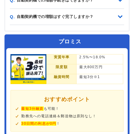
自動契約機での増額手続きはできますか？
Q.
自動契約機での増額はすぐ完了しますか？
Q.
プロミス
実質年率
2.5%〜18.0%
限度額
最大800万円
融資時間
最短3分※1
おすすめポイント
最短3分融資
も可能！
勤務先への電話連絡＆郵送物は原則なし！
30日間の利息が0円
！