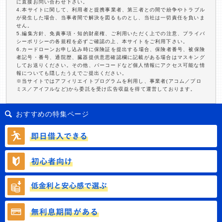
に直接お問い合わせ下さい。
4.本サイトに関して、利用者と提携事業者、第三者との間で紛争やトラブル
が発生した場合、当事者間で解決を図るものとし、当社は一切責任を負いま
せん。
5.編集方針、免責事項・知的財産権、ご利用いただく上での注意、プライバ
シーポリシーの各規程を必ずご確認の上、本サイトをご利用下さい。
6.カードローンお申し込み時に保険証を提出する場合、保険者番号、被保険
者記号・番号、通院歴、臓器提供意思確認欄に記載がある場合はマスキング
してお送りください。その他、バーコードなど個人情報にアクセス可能な情
報についても隠したうえでご提出ください。
※当サイトではアフィリエイトプログラムを利用し、事業者(アコム／プロ
ミス／アイフルなど)から委託を受け広告収益を得て運営しております。
おすすめの特集ページ