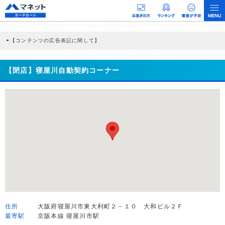
【コンテンツの広告表記に関して】
本コンテンツには、紹介している商品・商材の広告（リンク）を含む場合がありま
す。 これらの広告を経由して読者が企業ホームページを訪れ、成約が発生すると弊
社に対して企業から紹介報酬が支払われるという収益モデルです。 ただし、特定の
【閉店】寝屋川自動契約コーナー
商品を根拠なくPRするものではなく、当編集部の調査／ユーザーへの口コミ収集な
どに基づき、公平性を担保した情報提供を行っています。
>提携企業一覧
住所
大阪府寝屋川市東大利町２－１０ 大和ビル２Ｆ
最寄駅
京阪本線 寝屋川市駅