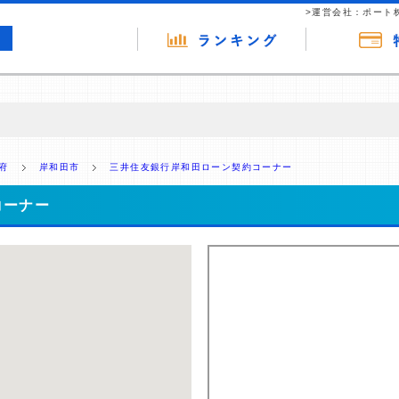
>運営会社：ポート
の広告（リンク）を含む場合があります。 これらの広告を経由して読者
るという収益モデルです。 ただし、特定の商品を根拠なくPRするもので
府
岸和田市
三井住友銀行岸和田ローン契約コーナー
報提供を行っています。
コーナー