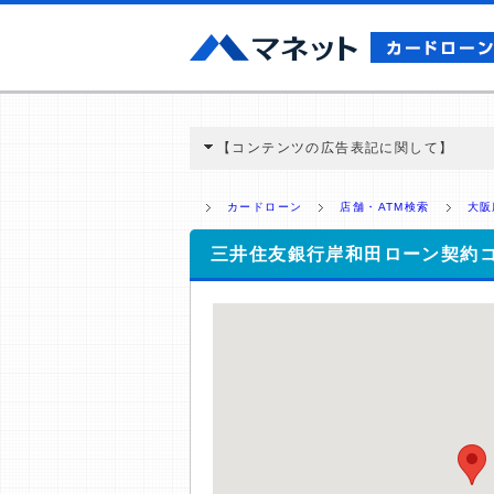
【コンテンツの広告表記に関して】
本コンテンツには、紹介している商品・商材
と弊社に対して企業から紹介報酬が支払われ
カードローン
店舗・ATM検索
大阪
ミ収集などに基づき、公平性を担保した情
>提携企業一覧
三井住友銀行岸和田ローン契約