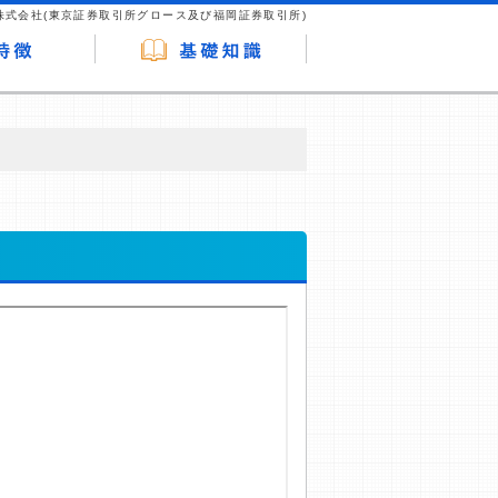
株式会社(東京証券取引所グロース及び福岡証券取引所)
が企業ホームページを訪れ、成約が発生する
はなく、当編集部の調査／ユーザーへの口コ