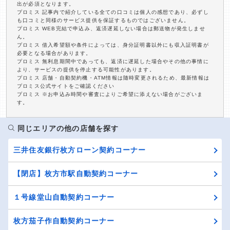
出が必須となります。
プロミス 記事内で紹介している全ての口コミは個人の感想であり、必ずし
も口コミと同様のサービス提供を保証するものではございません。
プロミス WEB完結で申込み、返済遅延しない場合は郵送物が発生しませ
ん。
プロミス 借入希望額や条件によっては、身分証明書以外にも収入証明書が
必要となる場合があります。
プロミス 無利息期間中であっても、返済に遅延した場合やその他の事情に
より、サービスの提供を停止する可能性があります。
プロミス 店舗・自動契約機・ATM情報は随時変更されるため、最新情報は
プロミス公式サイトをご確認ください
プロミス ※お申込み時間や審査によりご希望に添えない場合がございま
す。
同じエリアの他の店舗を探す
三井住友銀行枚方ローン契約コーナー
【閉店】枚方市駅自動契約コーナー
１号線堂山自動契約コーナー
枚方茄子作自動契約コーナー