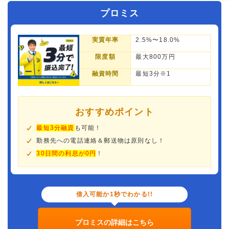
プロミス
実質年率
2.5%〜18.0%
限度額
最大800万円
融資時間
最短3分※1
おすすめポイント
最短3分融資
も可能！
勤務先への電話連絡＆郵送物は原則なし！
30日間の利息が0円
！
借入可能か1秒でわかる!!
プロミスの詳細はこちら