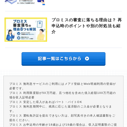
プロミスの審査に落ちる理由は？ 再
申込時のポイントや別の対処法も紹
介
プロミス 無利息サービスのご利用にはメアド登録とWeb明細利用の登録が
必要です。
プロミス 利用限度額が50万円超、且つ他社を含めた借入総額100万円超の
場合収入証明必要
プロミス 安定した収入があればパート・バイトOK
プロミス 無利息期間中に、残高に応じた返済額のご入金が必要となりま
す。
プロミス 運転免許証を提出できない方は、顔写真付きの本人確認書類をご
提出ください。
プロミス お申込時の年齢が18歳および19歳の場合は、収入証明書類のご提