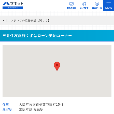
【コンテンツの広告表記に関して】
本コンテンツには、紹介している商品・商材の広告（リンク）を含む場合がありま
す。 これらの広告を経由して読者が企業ホームページを訪れ、成約が発生すると弊
社に対して企業から紹介報酬が支払われるという収益モデルです。 ただし、特定の
三井住友銀行くずはローン契約コーナー
商品を根拠なくPRするものではなく、当編集部の調査／ユーザーへの口コミ収集な
どに基づき、公平性を担保した情報提供を行っています。
>提携企業一覧
住所
大阪府枚方市楠葉花園町15-3
最寄駅
京阪本線 樟葉駅