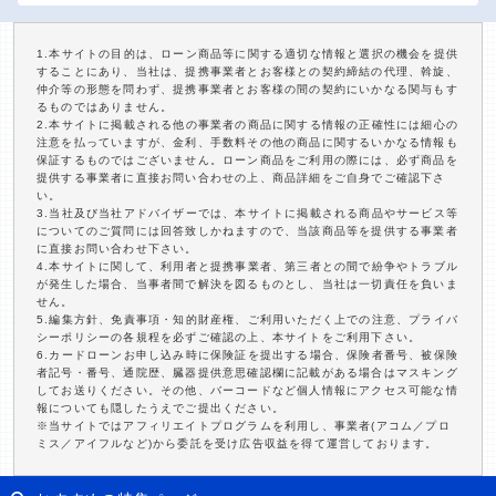
1.本サイトの目的は、ローン商品等に関する適切な情報と選択の機会を提供
することにあり、当社は、提携事業者とお客様との契約締結の代理、斡旋、
仲介等の形態を問わず、提携事業者とお客様の間の契約にいかなる関与もす
るものではありません。
2.本サイトに掲載される他の事業者の商品に関する情報の正確性には細心の
注意を払っていますが、金利、手数料その他の商品に関するいかなる情報も
保証するものではございません。ローン商品をご利用の際には、必ず商品を
提供する事業者に直接お問い合わせの上、商品詳細をご自身でご確認下さ
い。
3.当社及び当社アドバイザーでは、本サイトに掲載される商品やサービス等
についてのご質問には回答致しかねますので、当該商品等を提供する事業者
に直接お問い合わせ下さい。
4.本サイトに関して、利用者と提携事業者、第三者との間で紛争やトラブル
が発生した場合、当事者間で解決を図るものとし、当社は一切責任を負いま
せん。
5.編集方針、免責事項・知的財産権、ご利用いただく上での注意、プライバ
シーポリシーの各規程を必ずご確認の上、本サイトをご利用下さい。
6.カードローンお申し込み時に保険証を提出する場合、保険者番号、被保険
者記号・番号、通院歴、臓器提供意思確認欄に記載がある場合はマスキング
してお送りください。その他、バーコードなど個人情報にアクセス可能な情
報についても隠したうえでご提出ください。
※当サイトではアフィリエイトプログラムを利用し、事業者(アコム／プロ
ミス／アイフルなど)から委託を受け広告収益を得て運営しております。