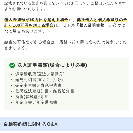
記載されている箇所を見えないように加工して、ご提出いただきます
ようお願いいたします。
借入希望額が50万円を超える場合
や、
他社借入と借入希望額の合
計が100万円を超える場合
は、以下の
「収入証明書類」
が必要に
なる場合もあります。
該当の可能性がある場合は、店舗へ行く際に念のため持参してお
きましょう。
収入証明書類(場合により必要)
源泉徴収票(直近／最新分)
給与明細書(直近2ヶ月分)
確定申告書／青色申告書
住民税決定通知書／納税通知書
所得(課税)証明書
年金証書／年金通知書
自動契約機に関するQ&A