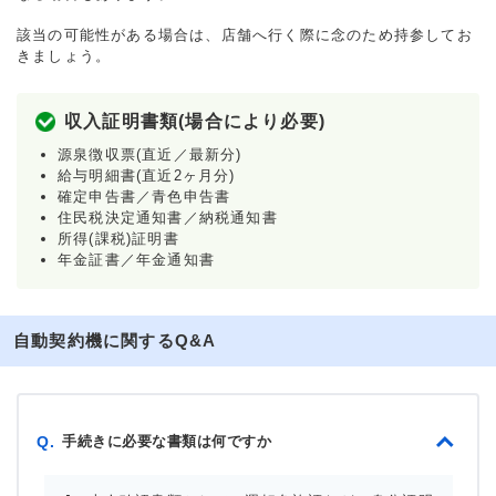
該当の可能性がある場合は、店舗へ行く際に念のため持参してお
きましょう。
収入証明書類(場合により必要)
源泉徴収票(直近／最新分)
給与明細書(直近2ヶ月分)
確定申告書／青色申告書
住民税決定通知書／納税通知書
所得(課税)証明書
年金証書／年金通知書
自動契約機に関するQ&A
手続きに必要な書類は何ですか
Q.