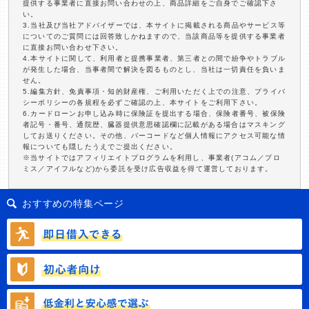
提供する事業者に直接お問い合わせの上、商品詳細をご自身でご確認下さ
い。
3.当社及び当社アドバイザーでは、本サイトに掲載される商品やサービス等
についてのご質問には回答致しかねますので、当該商品等を提供する事業者
に直接お問い合わせ下さい。
4.本サイトに関して、利用者と提携事業者、第三者との間で紛争やトラブル
が発生した場合、当事者間で解決を図るものとし、当社は一切責任を負いま
せん。
5.編集方針、免責事項・知的財産権、ご利用いただく上での注意、プライバ
シーポリシーの各規程を必ずご確認の上、本サイトをご利用下さい。
6.カードローンお申し込み時に保険証を提出する場合、保険者番号、被保険
者記号・番号、通院歴、臓器提供意思確認欄に記載がある場合はマスキング
してお送りください。その他、バーコードなど個人情報にアクセス可能な情
報についても隠したうえでご提出ください。
※当サイトではアフィリエイトプログラムを利用し、事業者(アコム／プロ
ミス／アイフルなど)から委託を受け広告収益を得て運営しております。
おすすめの特集ページ