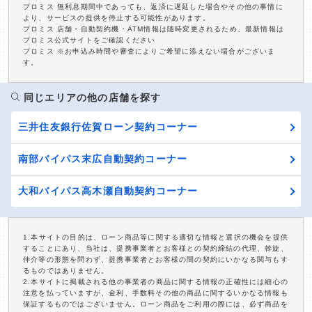
プロミス 無利息期間中であっても、返済に遅延した場合やその他の事情に
より、サービスの提供を停止する可能性があります。
プロミス 店舗・自動契約機・ATM情報は随時変更されるため、最新情報は
プロミス公式サイトをご確認ください
プロミス ※お申込み時間や審査によりご希望に添えない場合がございま
す。
同じエリアの他の店舗を探す
三井住友銀行佐賀ローン契約コーナー
南部バイパス末広自動契約コーナー
大和バイパス高木瀬自動契約コーナー
1.本サイトの目的は、ローン商品等に関する適切な情報と選択の機会を提供
することにあり、当社は、提携事業者とお客様との契約締結の代理、斡旋、
仲介等の形態を問わず、提携事業者とお客様の間の契約にいかなる関与もす
るものではありません。
2.本サイトに掲載される他の事業者の商品に関する情報の正確性には細心の
注意を払っていますが、金利、手数料その他の商品に関するいかなる情報も
保証するものではございません。ローン商品をご利用の際には、必ず商品を