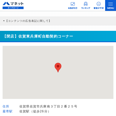
【コンテンツの広告表記に関して】
本コンテンツには、紹介している商品・商材の広告（リンク）を含む場合がありま
す。 これらの広告を経由して読者が企業ホームページを訪れ、成約が発生すると弊
社に対して企業から紹介報酬が支払われるという収益モデルです。 ただし、特定の
【閉店】佐賀東兵庫町自動契約コーナー
商品を根拠なくPRするものではなく、当編集部の調査／ユーザーへの口コミ収集な
どに基づき、公平性を担保した情報提供を行っています。
>提携企業一覧
住所
佐賀県佐賀市兵庫南３丁目２番２５号
最寄駅
佐賀駅（徒歩26分）