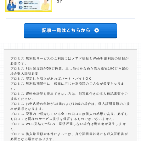
介
プロミス 無利息サービスのご利用にはメアド登録とWeb明細利用の登録が
必要です。
プロミス 利用限度額が50万円超、且つ他社を含めた借入総額100万円超の
場合収入証明必要
プロミス 安定した収入があればパート・バイトOK
プロミス 無利息期間中に、残高に応じた返済額のご入金が必要となりま
す。
プロミス 運転免許証を提出できない方は、顔写真付きの本人確認書類をご
提出ください。
プロミス お申込時の年齢が18歳および19歳の場合は、収入証明書類のご提
出が必須となります。
プロミス 記事内で紹介している全ての口コミは個人の感想であり、必ずし
も口コミと同様のサービス提供を保証するものではございません。
プロミス WEB完結で申込み、返済遅延しない場合は郵送物が発生しませ
ん。
プロミス 借入希望額や条件によっては、身分証明書以外にも収入証明書が
必要となる場合があります。