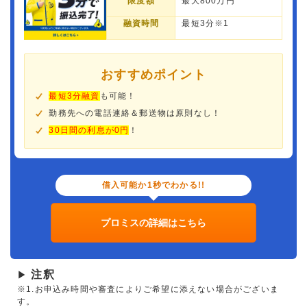
限度額
最大800万円
融資時間
最短3分※1
おすすめポイント
最短3分融資
も可能！
勤務先への電話連絡＆郵送物は原則なし！
30日間の利息が0円
！
借入可能か1秒でわかる!!
プロミスの詳細はこちら
注釈
▶
※1.お申込み時間や審査によりご希望に添えない場合がございま
す。