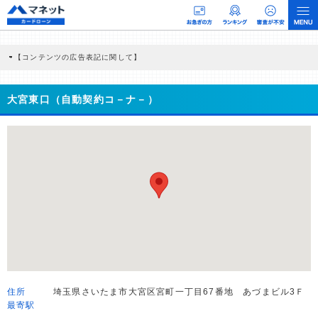
【コンテンツの広告表記に関して】
本コンテンツには、紹介している商品・商材の広告（リンク）を含む場合がありま
す。 これらの広告を経由して読者が企業ホームページを訪れ、成約が発生すると弊
社に対して企業から紹介報酬が支払われるという収益モデルです。 ただし、特定の
大宮東口（自動契約コ－ナ－）
商品を根拠なくPRするものではなく、当編集部の調査／ユーザーへの口コミ収集な
どに基づき、公平性を担保した情報提供を行っています。
>提携企業一覧
住所
埼玉県さいたま市大宮区宮町一丁目67番地 あづまビル3Ｆ
最寄駅