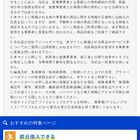
することにあり、当社は、提携事業者とお客様との契約締結の代理、斡旋、
仲介等の形態を問わず、提携事業者とお客様の間の契約にいかなる関与もす
るものではありません。
2.本サイトに掲載される他の事業者の商品に関する情報の正確性には細心の
注意を払っていますが、金利、手数料その他の商品に関するいかなる情報も
保証するものではございません。ローン商品をご利用の際には、必ず商品を
提供する事業者に直接お問い合わせの上、商品詳細をご自身でご確認下さ
い。
3.当社及び当社アドバイザーでは、本サイトに掲載される商品やサービス等
についてのご質問には回答致しかねますので、当該商品等を提供する事業者
に直接お問い合わせ下さい。
4.本サイトに関して、利用者と提携事業者、第三者との間で紛争やトラブル
が発生した場合、当事者間で解決を図るものとし、当社は一切責任を負いま
せん。
5.編集方針、免責事項・知的財産権、ご利用いただく上での注意、プライバ
シーポリシーの各規程を必ずご確認の上、本サイトをご利用下さい。
6.カードローンお申し込み時に保険証を提出する場合、保険者番号、被保険
者記号・番号、通院歴、臓器提供意思確認欄に記載がある場合はマスキング
してお送りください。その他、バーコードなど個人情報にアクセス可能な情
報についても隠したうえでご提出ください。
※当サイトではアフィリエイトプログラムを利用し、事業者(アコム／プロ
ミス／アイフルなど)から委託を受け広告収益を得て運営しております。
おすすめの特集ページ