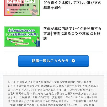
どう違う？比較して正しい選び方の
基準を紹介
学生が親に内緒でレイクを利用する
方法│審査に通るコツや注意点も解
説
レイク 口座振込による借入は原則として銀行営業時間内に限られます。
レイク ■貸付条件について 満20歳以上70歳以下の方で安定した収入のある
方（パート・アルバイトで収入のある方も可）は、ご利用いただけます。
お取引期間中に満71歳になられた時点で新たなご融資を停止させていただ
きます。 ご融資額：1万~500万円、貸付利率：年4.5~18.0% （貸付利率
はご契約額およびご利用残高に応じて異なります）、 ご利用対象：満20歳
~70歳（国内居住の方、日本の永住権を取得されている方）、 遅延損害