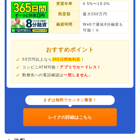
実質年率
4.5%〜18.0%
限度額
最大500万円
融資時間
Webで最短8分融資も
可能！※
おすすめポイント
50万円以上なら
365日間無利息
！
コンビニATM可能！
アプリでカードレス！
勤務先への電話確認は
一切しません。
まずは無料でカンタン審査！
レイクの詳細はこちら