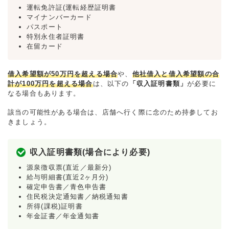
運転免許証(運転経歴証明書
マイナンバーカード
パスポート
特別永住者証明書
在留カード
借入希望額が50万円を超える場合
や、
他社借入と借入希望額の合
計が100万円を超える場合
は、以下の
「収入証明書類」
が必要に
なる場合もあります。
該当の可能性がある場合は、店舗へ行く際に念のため持参してお
きましょう。
収入証明書類(場合により必要)
源泉徴収票(直近／最新分)
給与明細書(直近2ヶ月分)
確定申告書／青色申告書
住民税決定通知書／納税通知書
所得(課税)証明書
年金証書／年金通知書