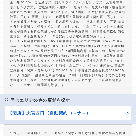
金：年20.0%、ご返済方式：残高スライドリボルビング方式・元利定額リ
ボルビング方式、 ご返済期間（回数）、 最長10年・最大120回（融資額の
範囲内での追加借入や繰上返済により、返済期間・回数はお借入れ及び返済
計画に応じて 変動します）、必要書類：運転免許証（契約額に応じて、レ
イクが必要と判断した場合、 収入証明も提出）、担保・保証人：不要 ※貸
付条件を確認し、借りすぎに注意しましょう。 ※新生フィナンシャル株式
会社が契約する貸金業務にかかる指定紛争解決機関 ※日本貸金業協会 貸金
業相談・紛争解決センター ※ご契約には所定の審査があります。
レイク ■無利息に関して 365日間無利息 ※初めてのご契約 ※Webでお申
込み・ご契約、ご契約額が50万円以上でご契約後59日以内に収入証明書類
の提出とレイクでの登録が完了の方 60日間無利息 ※初めてのご契約 ※We
bお申込み、ご契約額が50万円未満の方 ■無利息の注意点 ・初回契約翌日
から無利息適用となります ・無利息期間経過後は通常金利適用となります
・他の無利息商品との併用不可 商号：新生フィナンシャル株式会社 貸金業
登録番号：関東財務局長(11) 第01024号 日本貸金業協会会員第000003号
レイク 最短即日融資をご希望の場合、21時（日曜日は18時）までのご契約
手続き完了（審査・必要書類の確認含む）が必要です。一部金融機関およ
び、メンテナンス時間等を除きます。
同じエリアの他の店舗を探す
【閉店】大宮西口（自動契約コ－ナ－）
1.本サイトの目的は、ローン商品等に関する適切な情報と選択の機会を提供