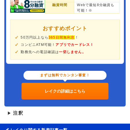
融資時間
Webで最短8分融資も
可能！※
おすすめポイント
50万円以上なら
365日間無利息
！
コンビニATM可能！
アプリでカードレス！
勤務先への電話確認は
一切しません。
まずは無料でカンタン審査！
レイクの詳細はこちら
注釈
▶
レイクに関する新着記事一覧