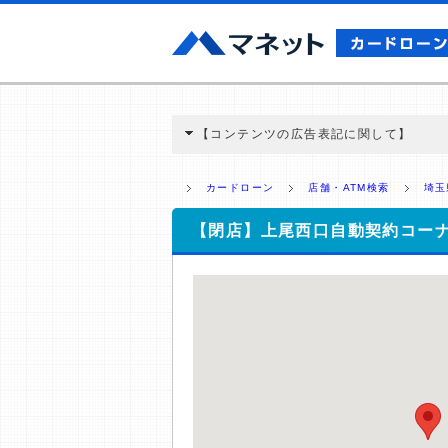
【コンテンツの広告表記に関して】
本コンテンツには、紹介している商品・商材
と弊社に対して企業から紹介報酬が支払われ
カードローン
店舗・ATM検索
埼玉
ミ収集などに基づき、公平性を担保した情
>提携企業一覧
【閉店】上尾西口自動契約コー