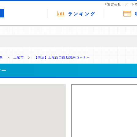
>運営会社：ポート
の広告（リンク）を含む場合があります。 これらの広告を経由して読者
るという収益モデルです。 ただし、特定の商品を根拠なくPRするもので
県
上尾市
【閉店】上尾西口自動契約コーナー
報提供を行っています。
ナー