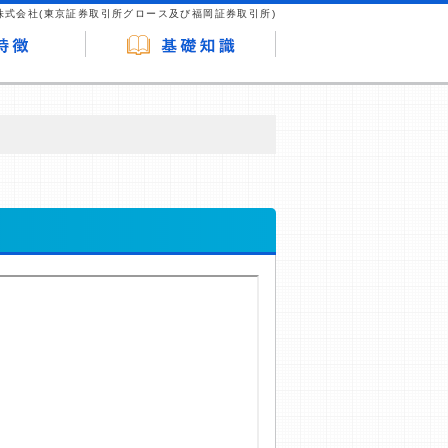
株式会社(東京証券取引所グロース及び福岡証券取引所)
が企業ホームページを訪れ、成約が発生する
はなく、当編集部の調査／ユーザーへの口コ