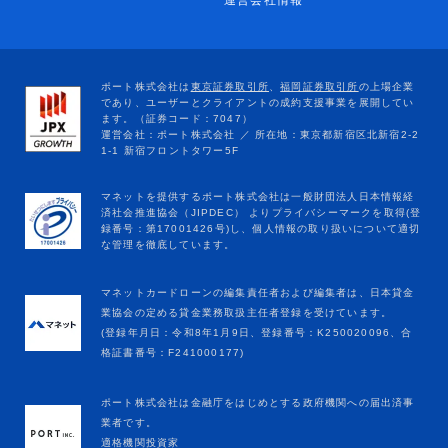
運営会社情報
マネットカードローンの編集責任者および編集者は、日本貸金
業協会の定める貸金業務取扱主任者登録を受けています。
(登録年月日：令和8年1月9日、登録番号：K250020096、合
格証書番号：F241000177)
ポート株式会社は金融庁をはじめとする政府機関への届出済事
業者です。
適格機関投資家