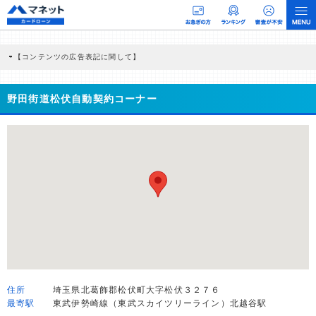
【コンテンツの広告表記に関して】
本コンテンツには、紹介している商品・商材の広告（リンク）を含む場合がありま
す。 これらの広告を経由して読者が企業ホームページを訪れ、成約が発生すると弊
社に対して企業から紹介報酬が支払われるという収益モデルです。 ただし、特定の
野田街道松伏自動契約コーナー
商品を根拠なくPRするものではなく、当編集部の調査／ユーザーへの口コミ収集な
どに基づき、公平性を担保した情報提供を行っています。
>提携企業一覧
住所
埼玉県北葛飾郡松伏町大字松伏３２７６
最寄駅
東武伊勢崎線（東武スカイツリーライン）北越谷駅