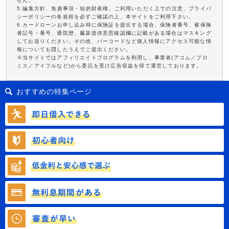
せん。
5.編集方針、免責事項・知的財産権、ご利用いただく上での注意、プライバ
シーポリシーの各規程を必ずご確認の上、本サイトをご利用下さい。
6.カードローンお申し込み時に保険証を提出する場合、保険者番号、被保険
者記号・番号、通院歴、臓器提供意思確認欄に記載がある場合はマスキング
してお送りください。その他、バーコードなど個人情報にアクセス可能な情
報についても隠したうえでご提出ください。
※当サイトではアフィリエイトプログラムを利用し、事業者(アコム／プロ
ミス／アイフルなど)から委託を受け広告収益を得て運営しております。
おすすめの特集ページ