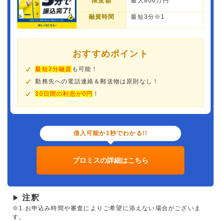
限度額
最大800万円
融資時間
最短3分※1
おすすめポイント
最短3分融資
も可能！
勤務先への電話連絡＆郵送物は原則なし！
30日間の利息が0円
！
借入可能か1秒でわかる!!
プロミスの詳細はこちら
注釈
▶
※1.お申込み時間や審査によりご希望に添えない場合がございま
す。