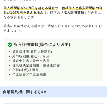
借入希望額が50万円を超える場合
や、
他社借入と借入希望額の合
計が100万円を超える場合
は、以下の
「収入証明書類」
が必要に
なる場合もあります。
該当の可能性がある場合は、店舗へ行く際に念のため持参してお
きましょう。
収入証明書類(場合により必要)
源泉徴収票(直近／最新分)
給与明細書(直近2ヶ月分)
確定申告書／青色申告書
住民税決定通知書／納税通知書
所得(課税)証明書
年金証書／年金通知書
自動契約機に関するQ&A