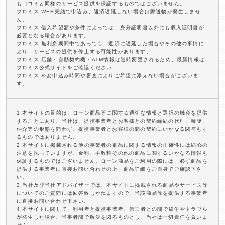
も口コミと同様のサービス提供を保証するものではございません。
プロミス WEB完結で申込み、返済遅延しない場合は郵送物が発生しませ
ん。
プロミス 借入希望額や条件によっては、身分証明書以外にも収入証明書が
必要となる場合があります。
プロミス 無利息期間中であっても、返済に遅延した場合やその他の事情に
より、サービスの提供を停止する可能性があります。
プロミス 店舗・自動契約機・ATM情報は随時変更されるため、最新情報は
プロミス公式サイトをご確認ください
プロミス ※お申込み時間や審査によりご希望に添えない場合がございま
す。
1.本サイトの目的は、ローン商品等に関する適切な情報と選択の機会を提供
することにあり、当社は、提携事業者とお客様との契約締結の代理、斡旋、
仲介等の形態を問わず、提携事業者とお客様の間の契約にいかなる関与もす
るものではありません。
2.本サイトに掲載される他の事業者の商品に関する情報の正確性には細心の
注意を払っていますが、金利、手数料その他の商品に関するいかなる情報も
保証するものではございません。ローン商品をご利用の際には、必ず商品を
提供する事業者に直接お問い合わせの上、商品詳細をご自身でご確認下さ
い。
3.当社及び当社アドバイザーでは、本サイトに掲載される商品やサービス等
についてのご質問には回答致しかねますので、当該商品等を提供する事業者
に直接お問い合わせ下さい。
4.本サイトに関して、利用者と提携事業者、第三者との間で紛争やトラブル
が発生した場合、当事者間で解決を図るものとし、当社は一切責任を負いま