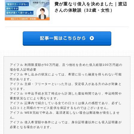
費が重なり借入を決めました｜渡辺
さんの体験談（32歳・女性）
アイフル 利用限度額が50万円超、且つ他社を含めた借入総額100万円超の
場合収入証明必要
アイフル 申し込みの状況によっては、希望に沿った融資を得られない可能
性があります。
アイフル 主婦・フリーターといった方は、安定収入がある方のみが対象と
なります。
アイフル ※申込手続き完了時点から計測した最短時間であり、申込時間や
審査状況などにより異なります。
アイフル 記事内で紹介している全ての口コミは個人の感想であり、必ずし
も口コミと同様のサービス提供を保証するものではございません。
アイフル WEB完結で申込み、返済遅延しない場合は郵送物が発生しませ
ん。
アイフル 借入希望額や条件によっては、身分証明書以外にも収入証明書が
必要となる場合があります。