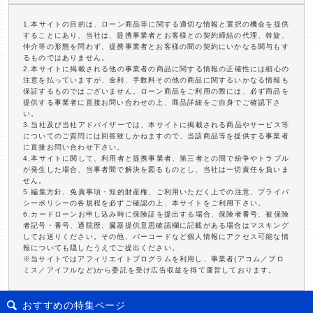
1.本サイトの目的は、ローン商品等に関する適切な情報と選択の機会を提供
することにあり、当社は、提携事業者とお客様との契約締結の代理、斡旋、
仲介等の形態を問わず、提携事業者とお客様の間の契約にいかなる関与もす
るものではありません。
2.本サイトに掲載される他の事業者の商品に関する情報の正確性には細心の
注意を払っていますが、金利、手数料その他の商品に関するいかなる情報も
保証するものではございません。ローン商品をご利用の際には、必ず商品を
提供する事業者に直接お問い合わせの上、商品詳細をご自身でご確認下さ
い。
3.当社及び当社アドバイザーでは、本サイトに掲載される商品やサービス等
についてのご質問には回答致しかねますので、当該商品等を提供する事業者
に直接お問い合わせ下さい。
4.本サイトに関して、利用者と提携事業者、第三者との間で紛争やトラブル
が発生した場合、当事者間で解決を図るものとし、当社は一切責任を負いま
せん。
5.編集方針、免責事項・知的財産権、ご利用いただく上での注意、プライバ
シーポリシーの各規程を必ずご確認の上、本サイトをご利用下さい。
6.カードローンお申し込み時に保険証を提出する場合、保険者番号、被保険
者記号・番号、通院歴、臓器提供意思確認欄に記載がある場合はマスキング
してお送りください。その他、バーコードなど個人情報にアクセス可能な情
報についても隠したうえでご提出ください。
※当サイトではアフィリエイトプログラムを利用し、事業者(アコム／プロ
ミス／アイフルなど)から委託を受け広告収益を得て運営しております。
おすすめの特集ページ