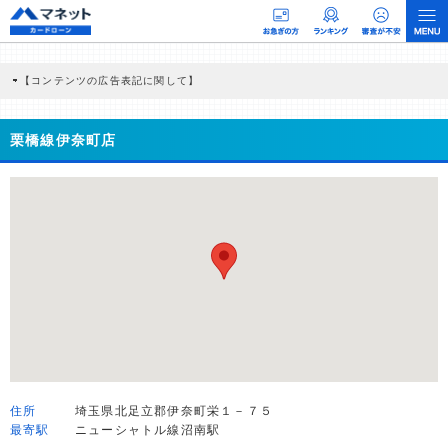
【コンテンツの広告表記に関して】
本コンテンツには、紹介している商品・商材の広告（リンク）を含む場合がありま
す。 これらの広告を経由して読者が企業ホームページを訪れ、成約が発生すると弊
社に対して企業から紹介報酬が支払われるという収益モデルです。 ただし、特定の
栗橋線伊奈町店
商品を根拠なくPRするものではなく、当編集部の調査／ユーザーへの口コミ収集な
どに基づき、公平性を担保した情報提供を行っています。
>提携企業一覧
住所
埼玉県北足立郡伊奈町栄１－７５
最寄駅
ニューシャトル線沼南駅