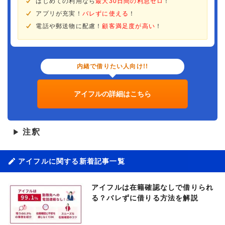
はじめての利用なら
最大30日間の利息ゼロ
！
アプリが充実！
バレずに使える
！
電話や郵送物に配慮！
顧客満足度が高い
！
内緒で借りたい人向け!!
アイフルの詳細はこちら
注釈
▶
アイフルに関する新着記事一覧
アイフルは在籍確認なしで借りられ
る？バレずに借りる方法を解説