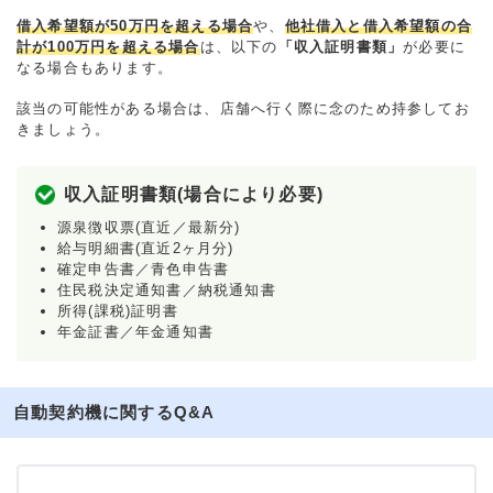
借入希望額が50万円を超える場合
や、
他社借入と借入希望額の合
計が100万円を超える場合
は、以下の
「収入証明書類」
が必要に
なる場合もあります。
該当の可能性がある場合は、店舗へ行く際に念のため持参してお
きましょう。
収入証明書類(場合により必要)
源泉徴収票(直近／最新分)
給与明細書(直近2ヶ月分)
確定申告書／青色申告書
住民税決定通知書／納税通知書
所得(課税)証明書
年金証書／年金通知書
自動契約機に関するQ&A