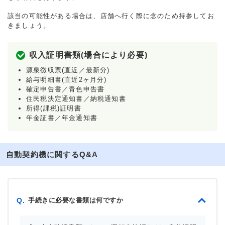
該当の可能性がある場合は、店舗へ行く際に念のため持参してお
きましょう。
収入証明書類(場合により必要)
源泉徴収票(直近／最新分)
給与明細書(直近2ヶ月分)
確定申告書／青色申告書
住民税決定通知書／納税通知書
所得(課税)証明書
年金証書／年金通知書
自動契約機に関するQ&A
手続きに必要な書類は何ですか
Q.