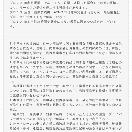
プロミス 無利息期間中であっても、返済に遅延した場合やその他の事情に
より、サービスの提供を停止する可能性があります。
プロミス 店舗・自動契約機・ATM情報は随時変更されるため、最新情報は
プロミス公式サイトをご確認ください
プロミス ※お申込み時間や審査によりご希望に添えない場合がございま
す。
1.本サイトの目的は、ローン商品等に関する適切な情報と選択の機会を提供
することにあり、当社は、提携事業者とお客様との契約締結の代理、斡旋、
仲介等の形態を問わず、提携事業者とお客様の間の契約にいかなる関与もす
るものではありません。
2.本サイトに掲載される他の事業者の商品に関する情報の正確性には細心の
注意を払っていますが、金利、手数料その他の商品に関するいかなる情報も
保証するものではございません。ローン商品をご利用の際には、必ず商品を
提供する事業者に直接お問い合わせの上、商品詳細をご自身でご確認下さ
い。
3.当社及び当社アドバイザーでは、本サイトに掲載される商品やサービス等
についてのご質問には回答致しかねますので、当該商品等を提供する事業者
に直接お問い合わせ下さい。
4.本サイトに関して、利用者と提携事業者、第三者との間で紛争やトラブル
が発生した場合、当事者間で解決を図るものとし、当社は一切責任を負いま
せん。
5.編集方針、免責事項・知的財産権、ご利用いただく上での注意、プライバ
シーポリシーの各規程を必ずご確認の上、本サイトをご利用下さい。
6.カードローンお申し込み時に保険証を提出する場合、保険者番号、被保険
者記号・番号、通院歴、臓器提供意思確認欄に記載がある場合はマスキング