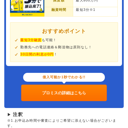
限度額
最大800万円
融資時間
最短3分※1
おすすめポイント
最短3分融資
も可能！
勤務先への電話連絡＆郵送物は原則なし！
30日間の利息が0円
！
借入可能か1秒でわかる!!
プロミスの詳細はこちら
注釈
▶
※1.お申込み時間や審査によりご希望に添えない場合がございま
す。