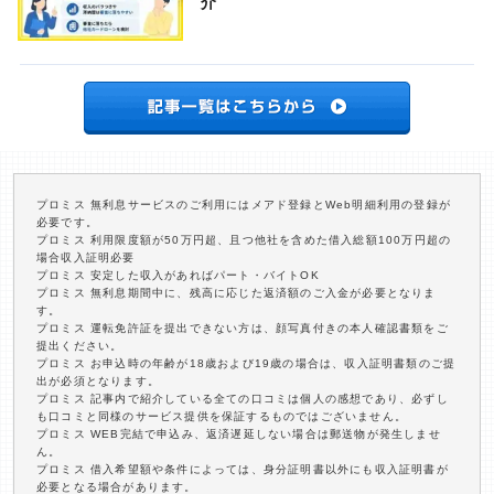
介
プロミス 無利息サービスのご利用にはメアド登録とWeb明細利用の登録が
必要です。
プロミス 利用限度額が50万円超、且つ他社を含めた借入総額100万円超の
場合収入証明必要
プロミス 安定した収入があればパート・バイトOK
プロミス 無利息期間中に、残高に応じた返済額のご入金が必要となりま
す。
プロミス 運転免許証を提出できない方は、顔写真付きの本人確認書類をご
提出ください。
プロミス お申込時の年齢が18歳および19歳の場合は、収入証明書類のご提
出が必須となります。
プロミス 記事内で紹介している全ての口コミは個人の感想であり、必ずし
も口コミと同様のサービス提供を保証するものではございません。
プロミス WEB完結で申込み、返済遅延しない場合は郵送物が発生しませ
ん。
プロミス 借入希望額や条件によっては、身分証明書以外にも収入証明書が
必要となる場合があります。