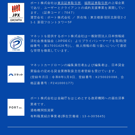
マネットカードローンの編集責任者および編集者は、日本貸金
業協会の定める貸金業務取扱主任者登録を受けています。
(登録年月日：令和8年1月9日、登録番号：K250020096、合
格証書番号：F241000177)
ポート株式会社は金融庁をはじめとする政府機関への届出済事
業者です。
適格機関投資家
有料職業紹介事業者(厚生労働省：13-ﾕ-305645)