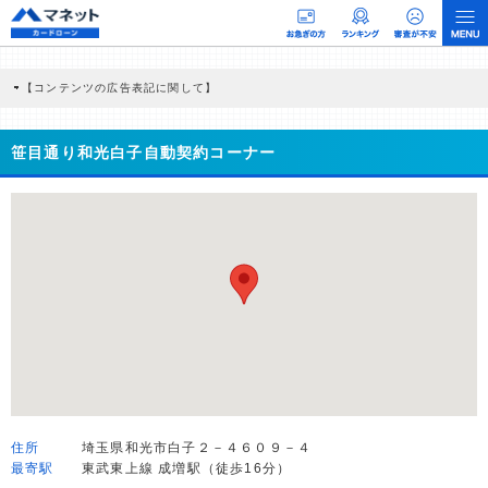
【コンテンツの広告表記に関して】
本コンテンツには、紹介している商品・商材の広告（リンク）を含む場合がありま
す。 これらの広告を経由して読者が企業ホームページを訪れ、成約が発生すると弊
社に対して企業から紹介報酬が支払われるという収益モデルです。 ただし、特定の
笹目通り和光白子自動契約コーナー
商品を根拠なくPRするものではなく、当編集部の調査／ユーザーへの口コミ収集な
どに基づき、公平性を担保した情報提供を行っています。
>提携企業一覧
住所
埼玉県和光市白子２－４６０９－４
最寄駅
東武東上線 成増駅（徒歩16分）