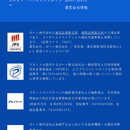
カスタマーハラスメントポリシ
お問い合わせ
ー
運営会社情報
マネットカードローンの編集責任者および編集者は、日本貸金
業協会の定める貸金業務取扱主任者登録を受けています。
(登録年月日：令和8年1月9日、登録番号：K250020096、合
格証書番号：F241000177)
ポート株式会社は金融庁をはじめとする政府機関への届出済事