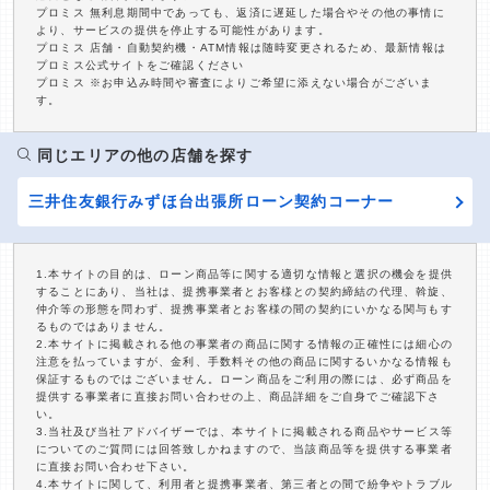
プロミス 無利息期間中であっても、返済に遅延した場合やその他の事情に
より、サービスの提供を停止する可能性があります。
プロミス 店舗・自動契約機・ATM情報は随時変更されるため、最新情報は
プロミス公式サイトをご確認ください
プロミス ※お申込み時間や審査によりご希望に添えない場合がございま
す。
同じエリアの他の店舗を探す
三井住友銀行みずほ台出張所ローン契約コーナー
1.本サイトの目的は、ローン商品等に関する適切な情報と選択の機会を提供
することにあり、当社は、提携事業者とお客様との契約締結の代理、斡旋、
仲介等の形態を問わず、提携事業者とお客様の間の契約にいかなる関与もす
るものではありません。
2.本サイトに掲載される他の事業者の商品に関する情報の正確性には細心の
注意を払っていますが、金利、手数料その他の商品に関するいかなる情報も
保証するものではございません。ローン商品をご利用の際には、必ず商品を
提供する事業者に直接お問い合わせの上、商品詳細をご自身でご確認下さ
い。
3.当社及び当社アドバイザーでは、本サイトに掲載される商品やサービス等
についてのご質問には回答致しかねますので、当該商品等を提供する事業者
に直接お問い合わせ下さい。
4.本サイトに関して、利用者と提携事業者、第三者との間で紛争やトラブル