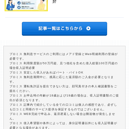
介
プロミス 無利息サービスのご利用にはメアド登録とWeb明細利用の登録が
必要です。
プロミス 利用限度額が50万円超、且つ他社を含めた借入総額100万円超の
場合収入証明必要
プロミス 安定した収入があればパート・バイトOK
プロミス 無利息期間中に、残高に応じた返済額のご入金が必要となりま
す。
プロミス 運転免許証を提出できない方は、顔写真付きの本人確認書類をご
提出ください。
プロミス お申込時の年齢が18歳および19歳の場合は、収入証明書類のご提
出が必須となります。
プロミス 記事内で紹介している全ての口コミは個人の感想であり、必ずし
も口コミと同様のサービス提供を保証するものではございません。
プロミス WEB完結で申込み、返済遅延しない場合は郵送物が発生しませ
ん。
プロミス 借入希望額や条件によっては、身分証明書以外にも収入証明書が
必要となる場合があります。