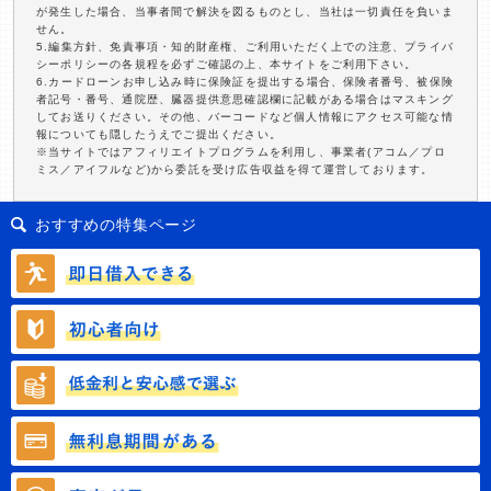
が発生した場合、当事者間で解決を図るものとし、当社は一切責任を負いま
せん。
5.編集方針、免責事項・知的財産権、ご利用いただく上での注意、プライバ
シーポリシーの各規程を必ずご確認の上、本サイトをご利用下さい。
6.カードローンお申し込み時に保険証を提出する場合、保険者番号、被保険
者記号・番号、通院歴、臓器提供意思確認欄に記載がある場合はマスキング
してお送りください。その他、バーコードなど個人情報にアクセス可能な情
報についても隠したうえでご提出ください。
※当サイトではアフィリエイトプログラムを利用し、事業者(アコム／プロ
ミス／アイフルなど)から委託を受け広告収益を得て運営しております。
おすすめの特集ページ