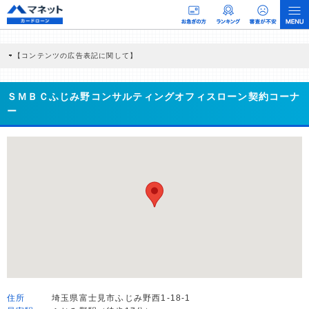
【コンテンツの広告表記に関して】
本コンテンツには、紹介している商品・商材の広告（リンク）を含む場合がありま
す。 これらの広告を経由して読者が企業ホームページを訪れ、成約が発生すると弊
社に対して企業から紹介報酬が支払われるという収益モデルです。 ただし、特定の
ＳＭＢＣふじみ野コンサルティングオフィスローン契約コーナ
商品を根拠なくPRするものではなく、当編集部の調査／ユーザーへの口コミ収集な
ー
どに基づき、公平性を担保した情報提供を行っています。
>提携企業一覧
住所
埼玉県富士見市ふじみ野西1-18-1