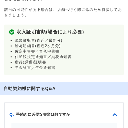
該当の可能性がある場合は、店舗へ行く際に念のため持参してお
きましょう。
収入証明書類(場合により必要)
源泉徴収票(直近／最新分)
給与明細書(直近2ヶ月分)
確定申告書／青色申告書
住民税決定通知書／納税通知書
所得(課税)証明書
年金証書／年金通知書
自動契約機に関するQ&A
手続きに必要な書類は何ですか
Q.