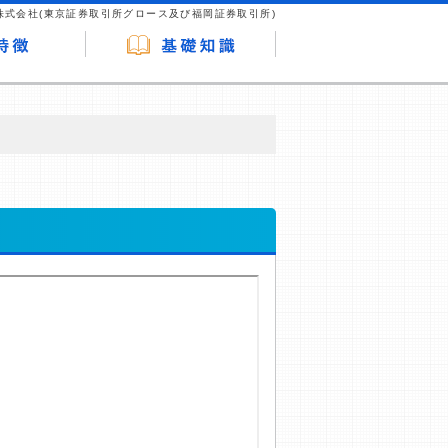
株式会社(東京証券取引所グロース及び福岡証券取引所)
が企業ホームページを訪れ、成約が発生する
はなく、当編集部の調査／ユーザーへの口コ