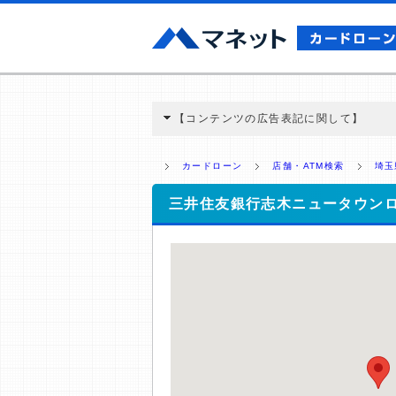
【コンテンツの広告表記に関して】
本コンテンツには、紹介している商品・商材
と弊社に対して企業から紹介報酬が支払われ
カードローン
店舗・ATM検索
埼玉
ミ収集などに基づき、公平性を担保した情
>提携企業一覧
三井住友銀行志木ニュータウン