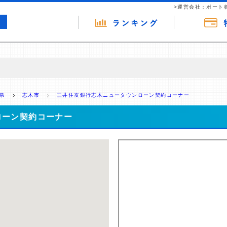
>運営会社：ポート
の広告（リンク）を含む場合があります。 これらの広告を経由して読者
るという収益モデルです。 ただし、特定の商品を根拠なくPRするもので
県
志木市
三井住友銀行志木ニュータウンローン契約コーナー
報提供を行っています。
ローン契約コーナー