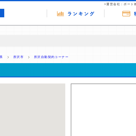
>運営会社：ポート
の広告（リンク）を含む場合があります。 これらの広告を経由して読者
るという収益モデルです。 ただし、特定の商品を根拠なくPRするもので
県
所沢市
所沢自動契約コーナー
報提供を行っています。