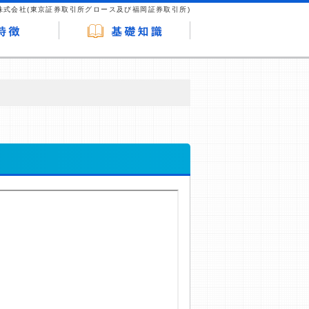
株式会社(東京証券取引所グロース及び福岡証券取引所)
が企業ホームページを訪れ、成約が発生する
はなく、当編集部の調査／ユーザーへの口コ