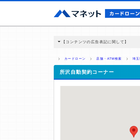
【コンテンツの広告表記に関して】
本コンテンツには、紹介している商品・商材
と弊社に対して企業から紹介報酬が支払われ
カードローン
店舗・ATM検索
埼玉
ミ収集などに基づき、公平性を担保した情
>提携企業一覧
所沢自動契約コーナー