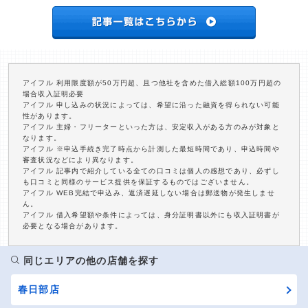
アイフル 利用限度額が50万円超、且つ他社を含めた借入総額100万円超の
場合収入証明必要
アイフル 申し込みの状況によっては、希望に沿った融資を得られない可能
性があります。
アイフル 主婦・フリーターといった方は、安定収入がある方のみが対象と
なります。
アイフル ※申込手続き完了時点から計測した最短時間であり、申込時間や
審査状況などにより異なります。
アイフル 記事内で紹介している全ての口コミは個人の感想であり、必ずし
も口コミと同様のサービス提供を保証するものではございません。
アイフル WEB完結で申込み、返済遅延しない場合は郵送物が発生しませ
ん。
アイフル 借入希望額や条件によっては、身分証明書以外にも収入証明書が
必要となる場合があります。
同じエリアの他の店舗を探す
春日部店