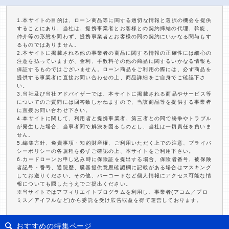
1.本サイトの目的は、ローン商品等に関する適切な情報と選択の機会を提供
することにあり、当社は、提携事業者とお客様との契約締結の代理、斡旋、
仲介等の形態を問わず、提携事業者とお客様の間の契約にいかなる関与もす
るものではありません。
2.本サイトに掲載される他の事業者の商品に関する情報の正確性には細心の
注意を払っていますが、金利、手数料その他の商品に関するいかなる情報も
保証するものではございません。ローン商品をご利用の際には、必ず商品を
提供する事業者に直接お問い合わせの上、商品詳細をご自身でご確認下さ
い。
3.当社及び当社アドバイザーでは、本サイトに掲載される商品やサービス等
についてのご質問には回答致しかねますので、当該商品等を提供する事業者
に直接お問い合わせ下さい。
4.本サイトに関して、利用者と提携事業者、第三者との間で紛争やトラブル
が発生した場合、当事者間で解決を図るものとし、当社は一切責任を負いま
せん。
5.編集方針、免責事項・知的財産権、ご利用いただく上での注意、プライバ
シーポリシーの各規程を必ずご確認の上、本サイトをご利用下さい。
6.カードローンお申し込み時に保険証を提出する場合、保険者番号、被保険
者記号・番号、通院歴、臓器提供意思確認欄に記載がある場合はマスキング
してお送りください。その他、バーコードなど個人情報にアクセス可能な情
報についても隠したうえでご提出ください。
※当サイトではアフィリエイトプログラムを利用し、事業者(アコム／プロ
ミス／アイフルなど)から委託を受け広告収益を得て運営しております。
おすすめの特集ページ