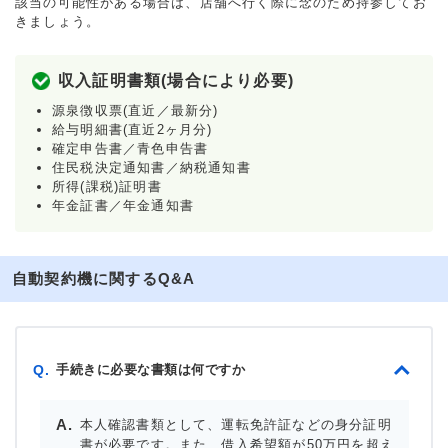
該当の可能性がある場合は、店舗へ行く際に念のため持参してお
きましょう。
収入証明書類(場合により必要)
源泉徴収票(直近／最新分)
給与明細書(直近2ヶ月分)
確定申告書／青色申告書
住民税決定通知書／納税通知書
所得(課税)証明書
年金証書／年金通知書
自動契約機に関するQ&A
手続きに必要な書類は何ですか
Q.
本人確認書類として、運転免許証などの身分証明
書が必要です。また、借入希望額が50万円を超え