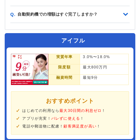
自動契約機での増額はすぐ完了しますか？
Q.
アイフル
実質年率
3.0%〜18.0%
限度額
最大800万円
融資時間
最短9分
おすすめポイント
はじめての利用なら
最大30日間の利息ゼロ
！
アプリが充実！
バレずに使える
！
電話や郵送物に配慮！
顧客満足度が高い
！