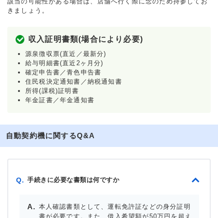
該当の可能性がある場合は、店舗へ行く際に念のため持参してお
きましょう。
収入証明書類(場合により必要)
源泉徴収票(直近／最新分)
給与明細書(直近2ヶ月分)
確定申告書／青色申告書
住民税決定通知書／納税通知書
所得(課税)証明書
年金証書／年金通知書
自動契約機に関するQ&A
手続きに必要な書類は何ですか
Q.
本人確認書類として、運転免許証などの身分証明
書が必要です。また、借入希望額が50万円を超え