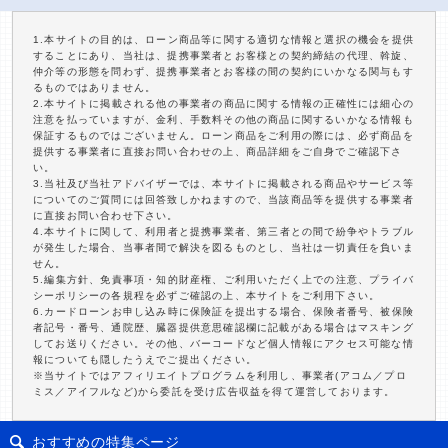
1.本サイトの目的は、ローン商品等に関する適切な情報と選択の機会を提供
することにあり、当社は、提携事業者とお客様との契約締結の代理、斡旋、
仲介等の形態を問わず、提携事業者とお客様の間の契約にいかなる関与もす
るものではありません。
2.本サイトに掲載される他の事業者の商品に関する情報の正確性には細心の
注意を払っていますが、金利、手数料その他の商品に関するいかなる情報も
保証するものではございません。ローン商品をご利用の際には、必ず商品を
提供する事業者に直接お問い合わせの上、商品詳細をご自身でご確認下さ
い。
3.当社及び当社アドバイザーでは、本サイトに掲載される商品やサービス等
についてのご質問には回答致しかねますので、当該商品等を提供する事業者
に直接お問い合わせ下さい。
4.本サイトに関して、利用者と提携事業者、第三者との間で紛争やトラブル
が発生した場合、当事者間で解決を図るものとし、当社は一切責任を負いま
せん。
5.編集方針、免責事項・知的財産権、ご利用いただく上での注意、プライバ
シーポリシーの各規程を必ずご確認の上、本サイトをご利用下さい。
6.カードローンお申し込み時に保険証を提出する場合、保険者番号、被保険
者記号・番号、通院歴、臓器提供意思確認欄に記載がある場合はマスキング
してお送りください。その他、バーコードなど個人情報にアクセス可能な情
報についても隠したうえでご提出ください。
※当サイトではアフィリエイトプログラムを利用し、事業者(アコム／プロ
ミス／アイフルなど)から委託を受け広告収益を得て運営しております。
おすすめの特集ページ