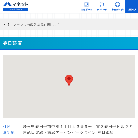
【コンテンツの広告表記に関して】
本コンテンツには、紹介している商品・商材の広告（リンク）を含む場合がありま
す。 これらの広告を経由して読者が企業ホームページを訪れ、成約が発生すると弊
社に対して企業から紹介報酬が支払われるという収益モデルです。 ただし、特定の
春日部店
商品を根拠なくPRするものではなく、当編集部の調査／ユーザーへの口コミ収集な
どに基づき、公平性を担保した情報提供を行っています。
>提携企業一覧
住所
埼玉県春日部市中央１丁目４３番９号 富久春日部ビル２Ｆ
最寄駅
東武日光線・東武アーバンパークライン 春日部駅