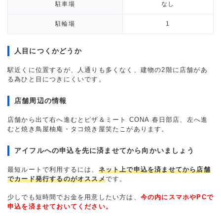
駐車場
なし
駐輪場
1
人目につくかどうか
駅近くに位置するが、人通りも多くなく、建物の2階に店舗があ
る為ひと目につきにくいです。
店舗周辺の情報
店舗から出て右へ進むとピザ＆ミート CONA 春日部店、左へ進
むと焼き鳥屋柚庵・タコ焼き屋笑たこがあります。
アイフルへの申込を先に済ませてから向かいましょう
最短ルートで利用するには、
ネット上で申込を済ませてから店舗
でカード発行するのがオススメ
です。
少しでも短時間でお金を用意したい方は、
今の内にスマホやPCで
申込を済ませておいてください。