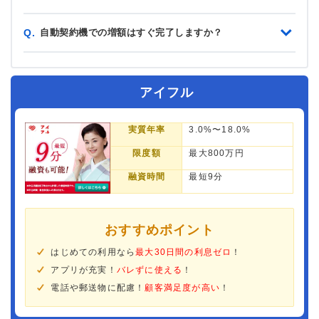
自動契約機での増額はすぐ完了しますか？
Q.
アイフル
実質年率
3.0%〜18.0%
限度額
最大800万円
融資時間
最短9分
おすすめポイント
はじめての利用なら
最大30日間の利息ゼロ
！
アプリが充実！
バレずに使える
！
電話や郵送物に配慮！
顧客満足度が高い
！