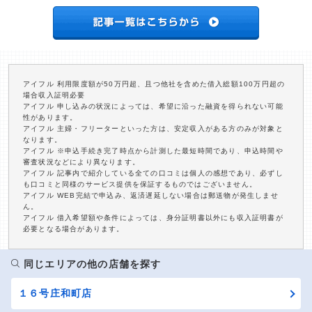
アイフル 利用限度額が50万円超、且つ他社を含めた借入総額100万円超の
場合収入証明必要
アイフル 申し込みの状況によっては、希望に沿った融資を得られない可能
性があります。
アイフル 主婦・フリーターといった方は、安定収入がある方のみが対象と
なります。
アイフル ※申込手続き完了時点から計測した最短時間であり、申込時間や
審査状況などにより異なります。
アイフル 記事内で紹介している全ての口コミは個人の感想であり、必ずし
も口コミと同様のサービス提供を保証するものではございません。
アイフル WEB完結で申込み、返済遅延しない場合は郵送物が発生しませ
ん。
アイフル 借入希望額や条件によっては、身分証明書以外にも収入証明書が
必要となる場合があります。
同じエリアの他の店舗を探す
１６号庄和町店