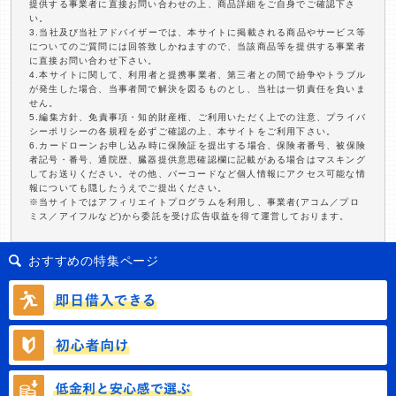
提供する事業者に直接お問い合わせの上、商品詳細をご自身でご確認下さ
い。
3.当社及び当社アドバイザーでは、本サイトに掲載される商品やサービス等
についてのご質問には回答致しかねますので、当該商品等を提供する事業者
に直接お問い合わせ下さい。
4.本サイトに関して、利用者と提携事業者、第三者との間で紛争やトラブル
が発生した場合、当事者間で解決を図るものとし、当社は一切責任を負いま
せん。
5.編集方針、免責事項・知的財産権、ご利用いただく上での注意、プライバ
シーポリシーの各規程を必ずご確認の上、本サイトをご利用下さい。
6.カードローンお申し込み時に保険証を提出する場合、保険者番号、被保険
者記号・番号、通院歴、臓器提供意思確認欄に記載がある場合はマスキング
してお送りください。その他、バーコードなど個人情報にアクセス可能な情
報についても隠したうえでご提出ください。
※当サイトではアフィリエイトプログラムを利用し、事業者(アコム／プロ
ミス／アイフルなど)から委託を受け広告収益を得て運営しております。
おすすめの特集ページ