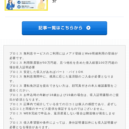
介
プロミス 無利息サービスのご利用にはメアド登録とWeb明細利用の登録が
必要です。
プロミス 利用限度額が50万円超、且つ他社を含めた借入総額100万円超の
場合収入証明必要
プロミス 安定した収入があればパート・バイトOK
プロミス 無利息期間中に、残高に応じた返済額のご入金が必要となりま
す。
プロミス 運転免許証を提出できない方は、顔写真付きの本人確認書類をご
提出ください。
プロミス お申込時の年齢が18歳および19歳の場合は、収入証明書類のご提
出が必須となります。
プロミス 記事内で紹介している全ての口コミは個人の感想であり、必ずし
も口コミと同様のサービス提供を保証するものではございません。
プロミス WEB完結で申込み、返済遅延しない場合は郵送物が発生しませ
ん。
プロミス 借入希望額や条件によっては、身分証明書以外にも収入証明書が
必要となる場合があります。