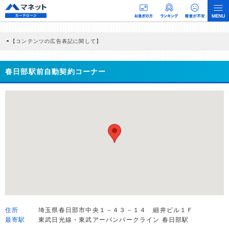
【コンテンツの広告表記に関して】
本コンテンツには、紹介している商品・商材の広告（リンク）を含む場合がありま
す。 これらの広告を経由して読者が企業ホームページを訪れ、成約が発生すると弊
社に対して企業から紹介報酬が支払われるという収益モデルです。 ただし、特定の
春日部駅前自動契約コーナー
商品を根拠なくPRするものではなく、当編集部の調査／ユーザーへの口コミ収集な
どに基づき、公平性を担保した情報提供を行っています。
>提携企業一覧
住所
埼玉県春日部市中央１－４３－１４ 細井ビル１Ｆ
最寄駅
東武日光線・東武アーバンパークライン 春日部駅