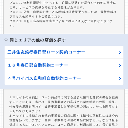
プロミス 無利息期間中であっても、返済に遅延した場合やその他の事情に
より、サービスの提供を停止する可能性があります。
プロミス 店舗・自動契約機・ATM情報は随時変更されるため、最新情報は
プロミス公式サイトをご確認ください
プロミス ※お申込み時間や審査によりご希望に添えない場合がございま
す。
同じエリアの他の店舗を探す
三井住友銀行春日部ローン契約コーナー
１６号春日部自動契約コーナー
４号バイパス庄和町自動契約コーナー
1.本サイトの目的は、ローン商品等に関する適切な情報と選択の機会を提供
することにあり、当社は、提携事業者とお客様との契約締結の代理、斡旋、
仲介等の形態を問わず、提携事業者とお客様の間の契約にいかなる関与もす
るものではありません。
2.本サイトに掲載される他の事業者の商品に関する情報の正確性には細心の
注意を払っていますが、金利、手数料その他の商品に関するいかなる情報も
保証するものではございません。ローン商品をご利用の際には、必ず商品を