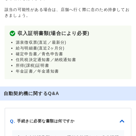
該当の可能性がある場合は、店舗へ行く際に念のため持参してお
きましょう。
収入証明書類(場合により必要)
源泉徴収票(直近／最新分)
給与明細書(直近2ヶ月分)
確定申告書／青色申告書
住民税決定通知書／納税通知書
所得(課税)証明書
年金証書／年金通知書
自動契約機に関するQ&A
手続きに必要な書類は何ですか
Q.