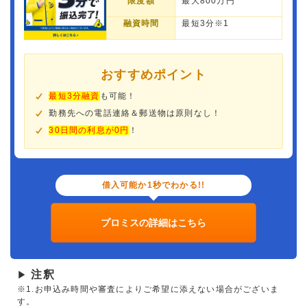
限度額
最大800万円
融資時間
最短3分※1
おすすめポイント
最短3分融資
も可能！
勤務先への電話連絡＆郵送物は原則なし！
30日間の利息が0円
！
借入可能か1秒でわかる!!
プロミスの詳細はこちら
注釈
▶
※1.お申込み時間や審査によりご希望に添えない場合がございま
す。