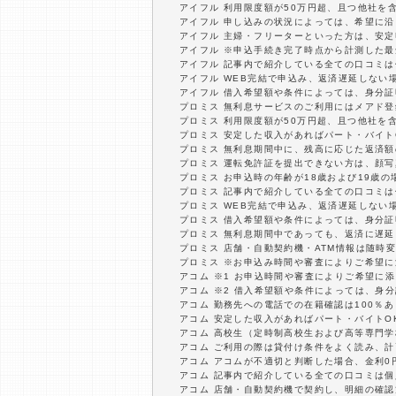
アイフル 利用限度額が50万円超、且つ他社を
アイフル 申し込みの状況によっては、希望に
アイフル 主婦・フリーターといった方は、安
アイフル ※申込手続き完了時点から計測した
アイフル 記事内で紹介している全ての口コミ
アイフル WEB完結で申込み、返済遅延しない
アイフル 借入希望額や条件によっては、身分
プロミス 無利息サービスのご利用にはメアド登
プロミス 利用限度額が50万円超、且つ他社を
プロミス 安定した収入があればパート・バイト
プロミス 無利息期間中に、残高に応じた返済
プロミス 運転免許証を提出できない方は、顔
プロミス お申込時の年齢が18歳および19歳
プロミス 記事内で紹介している全ての口コミ
プロミス WEB完結で申込み、返済遅延しない
プロミス 借入希望額や条件によっては、身分
プロミス 無利息期間中であっても、返済に遅
プロミス 店舗・自動契約機・ATM情報は随時
プロミス ※お申込み時間や審査によりご希望
アコム ※1 お申込時間や審査によりご希望に
アコム ※2 借入希望額や条件によっては、身
アコム 勤務先への電話での在籍確認は100％
アコム 安定した収入があればパート・バイトO
アコム 高校生（定時制高校生および高等専門
アコム ご利用の際は貸付け条件をよく読み、
アコム アコムが不適切と判断した場合、金利
アコム 記事内で紹介している全ての口コミは
アコム 店舗・自動契約機で契約し、明細の確