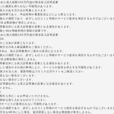
含めた借入総額100万円超の場合収入証明必要
沿った融資を得られない可能性があります。
定収入がある方のみが対象となります。
最短時間であり、申込時間や審査状況などにより異なります。
は個人の感想であり、必ずしも口コミと同様のサービス提供を保証するものではございま
場合は郵送物が発生しません。
証明書以外にも収入証明書が必要となる場合があります。
録とWeb明細利用の登録が必要です。
含めた借入総額100万円超の場合収入証明必要
OK
額のご入金が必要となります。
写真付きの本人確認書類をご提出ください。
の場合は、収入証明書類のご提出が必須となります。
は個人の感想であり、必ずしも口コミと同様のサービス提供を保証するものではございま
場合は郵送物が発生しません。
証明書以外にも収入証明書が必要となる場合があります。
延した場合やその他の事情により、サービスの提供を停止する可能性があります。
変更されるため、最新情報はプロミス公式サイトをご確認ください
に添えない場合がございます。
添えない場合がございます。
分証明書以外にも収入証明書が必要となる場合があります。
ありません。
K
学校生も含む）はお申込いただけません。
計画的な借り入れを心がけてください
0円サービスが適用されない可能性があります。
個人の感想であり、必ずしも口コミと同様のサービス提供を保証するものではございませ
認方法をWEBにした場合、返済遅延しない場合は郵送物が発生しません。