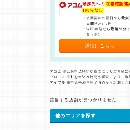
勤務先への
在籍確認連
100%なし
・
初回契約の翌日から
最大
日間
利息が0円
・
WEB申込なら
最短20分
資（※1）
詳細はこちら
アコム ※1.お申込時間や審査によりご希望
プロミス ※1 お申込み時間や審査によりご
アイフル ※申込手続き完了時点から計測し
該当する店舗が見つかりません
他のエリアを探す