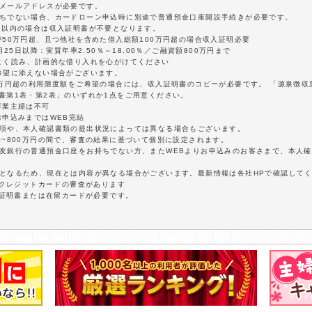
はメールアドレスが必要です。
持ちでない場合、カードローン申込時に別途で普通預金口座開設手続きが必要です。
円以内の場合は収入証明書が不要となります。
が50万円超、且つ他社を含めた借入総額100万円超の場合収入証明必要
25日以降：実質年率2.50％～18.00％／ご融資額800万円まで
よく読み、計画的な借り入れを心がけてください
希望に添えない場合がございます。
0万円超の利用限度額をご希望の場合には、収入証明書のコピーが必要です。 「源泉徴
書第1表・第2表」のいずれか1点をご用意ください。
専業主婦は不可
お申込みまではWEB完結
事項や、本人確認書類の提出状況によっては異なる場合もございます。
0~800万円の間で、審査の結果に基づいて個別に設定されます。
住友銀行の普通預金口座をお持ちでない方、またWEBよりお申込みのお客さまで、本人
報となるため、現在とは内容が異なる場合がございます。最新情報は各社HPで確認して
にクレジットカードの審査があります
者証明書または在留カードが必要です。