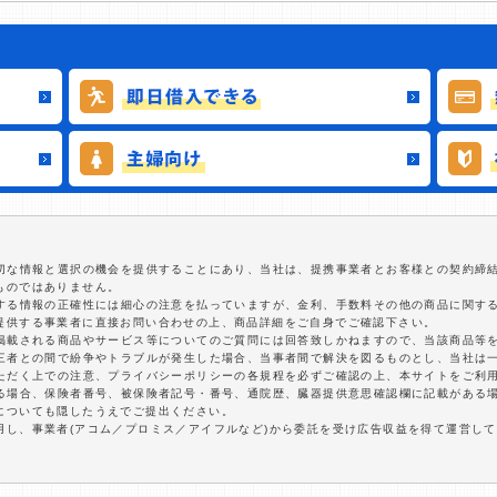
適切な情報と選択の機会を提供することにあり、当社は、提携事業者とお客様との契約締
ものではありません。
関する情報の正確性には細心の注意を払っていますが、金利、手数料その他の商品に関す
提供する事業者に直接お問い合わせの上、商品詳細をご自身でご確認下さい。
に掲載される商品やサービス等についてのご質問には回答致しかねますので、当該商品等
第三者との間で紛争やトラブルが発生した場合、当事者間で解決を図るものとし、当社は
いただく上での注意、プライバシーポリシーの各規程を必ずご確認の上、本サイトをご利
する場合、保険者番号、被保険者記号・番号、通院歴、臓器提供意思確認欄に記載がある
についても隠したうえでご提出ください。
用し、事業者(アコム／プロミス／アイフルなど)から委託を受け広告収益を得て運営し