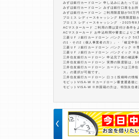
みずほ銀行カードローン 申し込みにあたって
みずほ銀行カードローン みずほ銀行口座をお
みずほ銀行カードローン ご利用限度額が50万
プロミス レディースキャッシング 利用限度額
プロミス レディースキャッシング ・2025年8月
ACマスターカード ご利用の際は貸付け条件を
ACマスターカード お申込時間や審査によりご
三菱ＵＦＪ銀行カードローン バンクイック 5
の1・その2（個人事業者の方）」・「確定申告
三菱ＵＦＪ銀行カードローン バンクイック ※
三菱ＵＦＪ銀行カードローン バンクイック ※
三井住友銀行カードローン 申込完了後の確認
三井住友銀行カードローン 実際の限度額は、1
三井住友銀行カードローン カードレスは三井
ス」の選択が可能です。
三井住友銀行カードローン 口コミ投稿時の情
モビットVISA-W ※カードローン審査通過後
モビットVISA-W ※外国籍の方は、特別永住