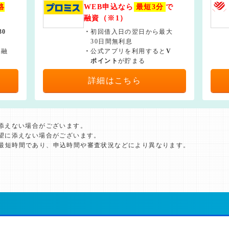
絡
WEB申込なら
最短3分
で
融資（※1）
30
・
初回借入日の翌日から最大
30日間無利息
で融
・
公式アプリを利用すると
V
ポイント
が貯まる
詳細はこちら
に添えない場合がございます。
希望に添えない場合がございます。
た最短時間であり、申込時間や審査状況などにより異なります。