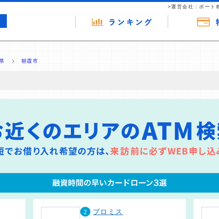
>運営会社：ポート
県
朝霞市
の広告（リンク）を含む場合があります。 これらの広告を経由して読者
るという収益モデルです。 ただし、特定の商品を根拠なくPRするもので
報提供を行っています。
2
プロミス