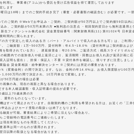
を利用し、事業者(アコム)から委託を受け広告収益を得て運営しております
定します
日曜日は18時）までのご契約手続き完了（審査・必要書類の確認含む）が必要です。一
初めてのご契約 ※Webでお申込み・ご契約、ご契約額が50万円以上でご契約後59日以
お申込み、ご契約額が50万円未満の方 ■無利息の注意点 ・初回契約翌日から無利息適用
生フィナンシャル株式会社 貸金業登録番号：関東財務局長(11) 第01024号 日本貸金
営業時間内に限られます。
歳以下の方で安定した収入のある方（パート・アルバイトで収入のある方も可）は、ご利用
 ご融資額：1万~500万円、貸付利率：年4.5~18.0% （貸付利率はご契約額およ
住権を取得されている方）、 遅延損害金：年20.0%、ご返済方式：残高スライドリボル
資額の範囲内での追加借入や繰上返済により、返済期間・回数はお借入れ及び返済計画に
 収入証明も提出）、担保・保証人：不要 ※貸付条件を確認し、借りすぎに注意しましょ
業協会 貸金業相談・紛争解決センター ※ご契約には所定の審査があります。
4.6％（変動金利）の間で決定します。なお、金利の年14.6%は、お借入限度額が100
～1,000万円の間で決定され、10万円単位で変動します。
額が50万円超の場合は必要
時の画像の為、現在の画面と異なる場合があります。
指定する本人確認書類・収入証明書の提出が必要です。
0歳以上70歳未満の方
は、通常のものとなっています。
契約機はすべて廃止されています。自動契約機のご利用を希望される方は、お近くの「三
での申込およびカード受取の取扱いは終了となります。
による融資が可能。審査結果によりご希望に沿えない場合あり。
たらご登録時の電話番号にご連絡いたします。
くは現在有効なものを用意してください。
審査基準は同一のものが適用されます。
は翌日以降の取扱となる場合があります。