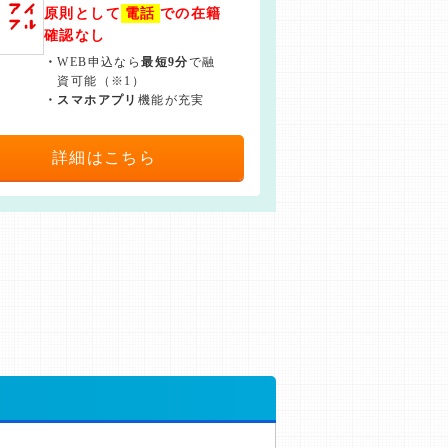
原則として
電話
での在籍
確認なし
・
WEB申込なら
最短9分
で融
資可能（※1）
・
スマホアプリ
機能が充実
詳細はこちら