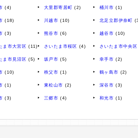
市
(4)
大里郡寄居町
(2)
桶川市
(1)
市
(18)
川越市
(10)
北足立郡伊奈町
(
市
(3)
熊谷市
(6)
越谷市
(10)
たま市大宮区
(11)
さいたま市桜区
(4)
さいたま市中央区
たま市見沼区
(5)
坂戸市
(5)
幸手市
(2)
市
(10)
秩父市
(1)
鶴ヶ島市
(2)
市
(1)
東松山市
(2)
深谷市
(3)
市
(3)
三郷市
(4)
和光市
(1)