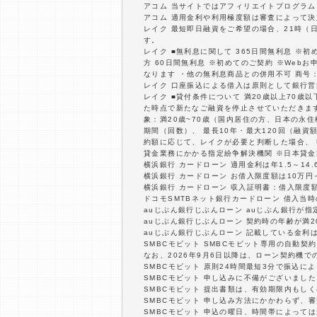
アコム 当サイトではアフィリエイトプログラム
アコム 適用金利や利用極度額は審査によって決
レイク 最短即日融資をご希望の場合、21時（
す。
レイク ■無利息に関して 365日間無利息 ※
方 60日間無利息 ※初めてのご契約 ※Web
なります ・他の無利息商品との併用不可 商号：新
レイク 口座振込による借入は原則として銀行
レイク ■貸付条件について 満20歳以上70
た時点で新たなご融資を停止させていただきます。
象：満20歳~70歳（国内居住の方、日本の永
期間（回数）、 最長10年・最大120回（融
約額に応じて、レイクが必要と判断した場合、
貸金業務にかかる指定紛争解決機関 ※日本貸金
横浜銀行 カードローン 適用金利は年1.5～1
横浜銀行 カードローン お借入限度額は10万円
横浜銀行 カードローン 収入証明書：借入限度
ドコモSMTBネット銀行カードローン 借入当
auじぶん銀行じぶんローン auじぶん銀行が
auじぶん銀行じぶんローン 契約時の年齢が満2
auじぶん銀行じぶんローン 記載している金利
SMBCモビット SMBCモビット専用の自動
なお、2026年9月6日以降は、ローン契約機
SMBCモビット 原則24時間最短3分で振込
SMBCモビット 申し込みに不備がございまし
SMBCモビット 提出書類は、有効期限内もし
SMBCモビット 申し込み方法にかかわらず、
SMBCモビット 申込の曜日、時間帯によって