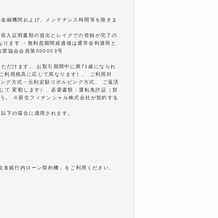
部金融機関および、メンテナンス時間等を除きま
内に収入証明書類の提出とレイクでの登録が完了の
となります ・無利息期間経過後は通常金利適用と
業協会会員第000003号
いただけます。 お取引期間中に満71歳になられ
びご利用残高に応じて異なります）、 ご利用対
ビング方式・元利定額リボルビング方式、 ご返済
応じて 変動します）、必要書類：運転免許証（契
う。 ※新生フィナンシャル株式会社が契約する
万円以下の場合に適用されます。
井住友銀行内ローン契約機」をご利用ください。