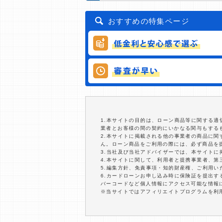
おすすめの特集ページ
1.本サイトの目的は、ローン商品等に関する
業者とお客様の間の契約にいかなる関与もする
2.本サイトに掲載される他の事業者の商品に
ん。ローン商品をご利用の際には、必ず商品を
3.当社及び当社アドバイザーでは、本サイト
4.本サイトに関して、利用者と提携事業者、
5.編集方針、免責事項・知的財産権、ご利用
6.カードローンお申し込み時に保険証を提出
バーコードなど個人情報にアクセス可能な情報
※当サイトではアフィリエイトプログラムを利