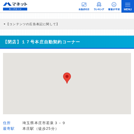
【コンテンツの広告表記に関して】
本コンテンツには、紹介している商品・商材の広告（リンク）を含む場合がありま
す。 これらの広告を経由して読者が企業ホームページを訪れ、成約が発生すると弊
社に対して企業から紹介報酬が支払われるという収益モデルです。 ただし、特定の
【閉店】１７号本庄自動契約コーナー
商品を根拠なくPRするものではなく、当編集部の調査／ユーザーへの口コミ収集な
どに基づき、公平性を担保した情報提供を行っています。
>提携企業一覧
住所
埼玉県本庄市若泉３－９
最寄駅
本庄駅（徒歩25分）