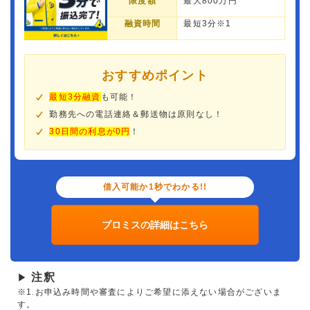
限度額
最大800万円
融資時間
最短3分※1
おすすめポイント
最短3分融資
も可能！
勤務先への電話連絡＆郵送物は原則なし！
30日間の利息が0円
！
借入可能か1秒でわかる!!
プロミスの詳細はこちら
注釈
▶
※1.お申込み時間や審査によりご希望に添えない場合がございま
す。