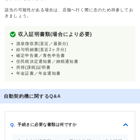
該当の可能性がある場合は、店舗へ行く際に念のため持参してお
きましょう。
収入証明書類(場合により必要)
源泉徴収票(直近／最新分)
給与明細書(直近2ヶ月分)
確定申告書／青色申告書
住民税決定通知書／納税通知書
所得(課税)証明書
年金証書／年金通知書
自動契約機に関するQ&A
手続きに必要な書類は何ですか
Q.