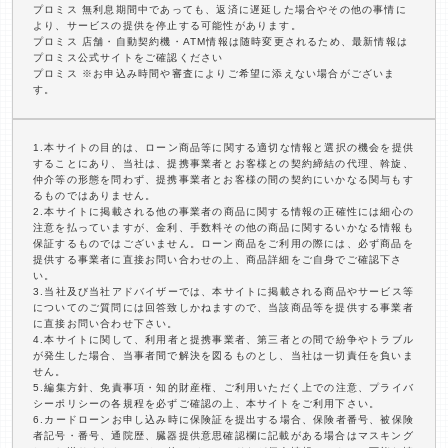
プロミス 無利息期間中であっても、返済に遅延した場合やその他の事情に
より、サービスの提供を停止する可能性があります。
プロミス 店舗・自動契約機・ATM情報は随時変更されるため、最新情報は
プロミス公式サイトをご確認ください
プロミス ※お申込み時間や審査によりご希望に添えない場合がございま
す。
1.本サイトの目的は、ローン商品等に関する適切な情報と選択の機会を提供
することにあり、当社は、提携事業者とお客様との契約締結の代理、斡旋、
仲介等の形態を問わず、提携事業者とお客様の間の契約にいかなる関与もす
るものではありません。
2.本サイトに掲載される他の事業者の商品に関する情報の正確性には細心の
注意を払っていますが、金利、手数料その他の商品に関するいかなる情報も
保証するものではございません。ローン商品をご利用の際には、必ず商品を
提供する事業者に直接お問い合わせの上、商品詳細をご自身でご確認下さ
い。
3.当社及び当社アドバイザーでは、本サイトに掲載される商品やサービス等
についてのご質問には回答致しかねますので、当該商品等を提供する事業者
に直接お問い合わせ下さい。
4.本サイトに関して、利用者と提携事業者、第三者との間で紛争やトラブル
が発生した場合、当事者間で解決を図るものとし、当社は一切責任を負いま
せん。
5.編集方針、免責事項・知的財産権、ご利用いただく上での注意、プライバ
シーポリシーの各規程を必ずご確認の上、本サイトをご利用下さい。
6.カードローンお申し込み時に保険証を提出する場合、保険者番号、被保険
者記号・番号、通院歴、臓器提供意思確認欄に記載がある場合はマスキング