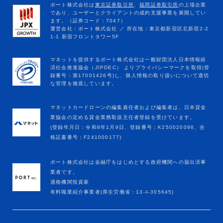
マネットカードローンの編集責任者および編集者は、日本貸金
業協会の定める貸金業務取扱主任者登録を受けています。
(登録年月日：令和8年1月9日、登録番号：K250020096、合
格証書番号：F241000177)
ポート株式会社は金融庁をはじめとする政府機関への届出済事
業者です。
適格機関投資家
有料職業紹介事業者(厚生労働省：13-ﾕ-305645)