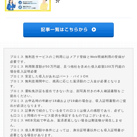
介
プロミス 無利息サービスのご利用にはメアド登録とWeb明細利用の登録が
必要です。
プロミス 利用限度額が50万円超、且つ他社を含めた借入総額100万円超の
場合収入証明必要
プロミス 安定した収入があればパート・バイトOK
プロミス 無利息期間中に、残高に応じた返済額のご入金が必要となりま
す。
プロミス 運転免許証を提出できない方は、顔写真付きの本人確認書類をご
提出ください。
プロミス お申込時の年齢が18歳および19歳の場合は、収入証明書類のご提
出が必須となります。
プロミス 記事内で紹介している全ての口コミは個人の感想であり、必ずし
も口コミと同様のサービス提供を保証するものではございません。
プロミス WEB完結で申込み、返済遅延しない場合は郵送物が発生しませ
ん。
プロミス 借入希望額や条件によっては、身分証明書以外にも収入証明書が
必要となる場合があります。