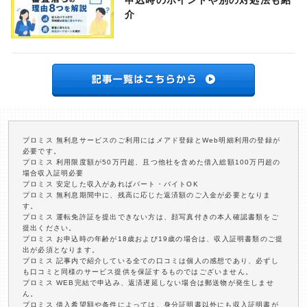
申込時のポイントや別の対処法も紹
介
プロミス 無利息サービスのご利用にはメアド登録とWeb明細利用の登録が
必要です。
プロミス 利用限度額が50万円超、且つ他社を含めた借入総額100万円超の
場合収入証明必要
プロミス 安定した収入があればパート・バイトOK
プロミス 無利息期間中に、残高に応じた返済額のご入金が必要となりま
す。
プロミス 運転免許証を提出できない方は、顔写真付きの本人確認書類をご
提出ください。
プロミス お申込時の年齢が18歳および19歳の場合は、収入証明書類のご提
出が必須となります。
プロミス 記事内で紹介している全ての口コミは個人の感想であり、必ずし
も口コミと同様のサービス提供を保証するものではございません。
プロミス WEB完結で申込み、返済遅延しない場合は郵送物が発生しませ
ん。
プロミス 借入希望額や条件によっては、身分証明書以外にも収入証明書が