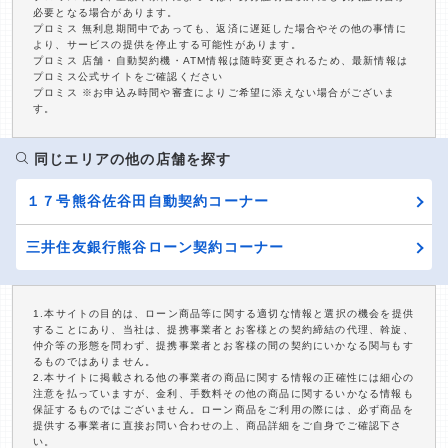
必要となる場合があります。
プロミス 無利息期間中であっても、返済に遅延した場合やその他の事情に
より、サービスの提供を停止する可能性があります。
プロミス 店舗・自動契約機・ATM情報は随時変更されるため、最新情報は
プロミス公式サイトをご確認ください
プロミス ※お申込み時間や審査によりご希望に添えない場合がございま
す。
同じエリアの他の店舗を探す
１７号熊谷佐谷田自動契約コーナー
三井住友銀行熊谷ローン契約コーナー
1.本サイトの目的は、ローン商品等に関する適切な情報と選択の機会を提供
することにあり、当社は、提携事業者とお客様との契約締結の代理、斡旋、
仲介等の形態を問わず、提携事業者とお客様の間の契約にいかなる関与もす
るものではありません。
2.本サイトに掲載される他の事業者の商品に関する情報の正確性には細心の
注意を払っていますが、金利、手数料その他の商品に関するいかなる情報も
保証するものではございません。ローン商品をご利用の際には、必ず商品を
提供する事業者に直接お問い合わせの上、商品詳細をご自身でご確認下さ
い。