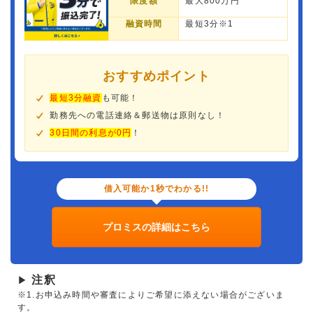
限度額
最大800万円
融資時間
最短3分※1
おすすめポイント
最短3分融資
も可能！
勤務先への電話連絡＆郵送物は原則なし！
30日間の利息が0円
！
借入可能か1秒でわかる!!
プロミスの詳細はこちら
注釈
▶
※1.お申込み時間や審査によりご希望に添えない場合がございま
す。