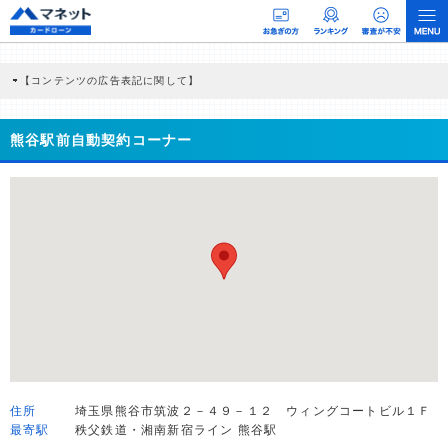
【コンテンツの広告表記に関して】
本コンテンツには、紹介している商品・商材の広告（リンク）を含む場合がありま
す。 これらの広告を経由して読者が企業ホームページを訪れ、成約が発生すると弊
社に対して企業から紹介報酬が支払われるという収益モデルです。 ただし、特定の
熊谷駅前自動契約コーナー
商品を根拠なくPRするものではなく、当編集部の調査／ユーザーへの口コミ収集な
どに基づき、公平性を担保した情報提供を行っています。
>提携企業一覧
住所
埼玉県熊谷市筑波２－４９－１２ ウィングコートビル１Ｆ
最寄駅
秩父鉄道・湘南新宿ライン 熊谷駅