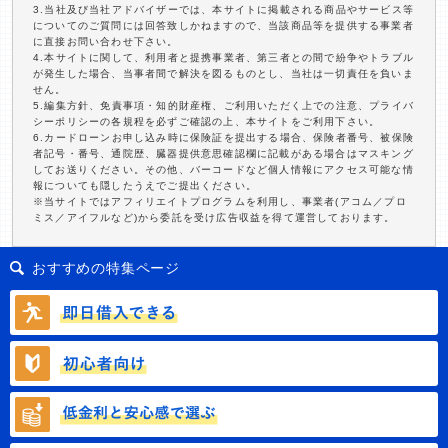
3.当社及び当社アドバイザーでは、本サイトに掲載される商品やサービス等
についてのご質問には回答致しかねますので、当該商品等を提供する事業者
に直接お問い合わせ下さい。
4.本サイトに関して、利用者と提携事業者、第三者との間で紛争やトラブル
が発生した場合、当事者間で解決を図るものとし、当社は一切責任を負いま
せん。
5.編集方針、免責事項・知的財産権、ご利用いただく上での注意、プライバ
シーポリシーの各規程を必ずご確認の上、本サイトをご利用下さい。
6.カードローンお申し込み時に保険証を提出する場合、保険者番号、被保険
者記号・番号、通院歴、臓器提供意思確認欄に記載がある場合はマスキング
してお送りください。その他、バーコードなど個人情報にアクセス可能な情
報についても隠したうえでご提出ください。
※当サイトではアフィリエイトプログラムを利用し、事業者(アコム／プロ
ミス／アイフルなど)から委託を受け広告収益を得て運営しております。
おすすめの特集ページ