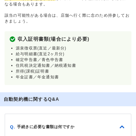
なる場合もあります。
該当の可能性がある場合は、店舗へ行く際に念のため持参してお
きましょう。
収入証明書類(場合により必要)
源泉徴収票(直近／最新分)
給与明細書(直近2ヶ月分)
確定申告書／青色申告書
住民税決定通知書／納税通知書
所得(課税)証明書
年金証書／年金通知書
自動契約機に関するQ&A
手続きに必要な書類は何ですか
Q.