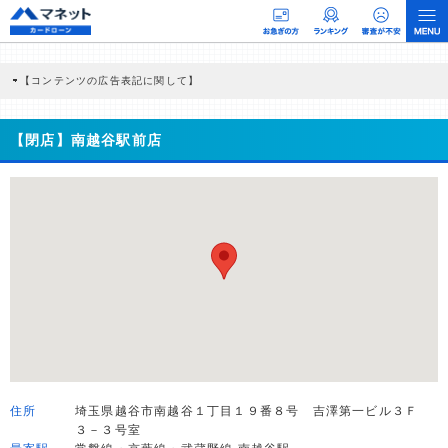
【コンテンツの広告表記に関して】
本コンテンツには、紹介している商品・商材の広告（リンク）を含む場合がありま
す。 これらの広告を経由して読者が企業ホームページを訪れ、成約が発生すると弊
社に対して企業から紹介報酬が支払われるという収益モデルです。 ただし、特定の
【閉店】南越谷駅前店
商品を根拠なくPRするものではなく、当編集部の調査／ユーザーへの口コミ収集な
どに基づき、公平性を担保した情報提供を行っています。
>提携企業一覧
住所
埼玉県越谷市南越谷１丁目１９番８号 吉澤第一ビル３Ｆ
３－３号室