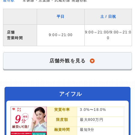
最寄駅
常磐線・京葉線・武蔵野線 南越谷駅
平日
土 / 日祝
店舗
9:00～21:00/9:00～21:0
9:00～21:00
営業時間
0
店舗外観を見る
アイフル
実質年率
3.0%〜18.0%
限度額
最大800万円
融資時間
最短9分