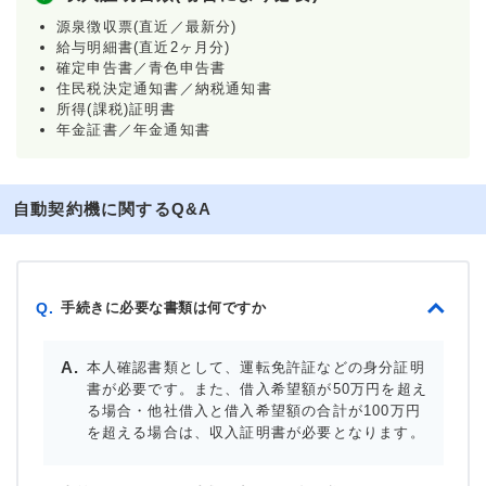
源泉徴収票(直近／最新分)
給与明細書(直近2ヶ月分)
確定申告書／青色申告書
住民税決定通知書／納税通知書
所得(課税)証明書
年金証書／年金通知書
自動契約機に関するQ&A
手続きに必要な書類は何ですか
Q.
本人確認書類として、運転免許証などの身分証明
書が必要です。また、借入希望額が50万円を超え
る場合・他社借入と借入希望額の合計が100万円
を超える場合は、収入証明書が必要となります。