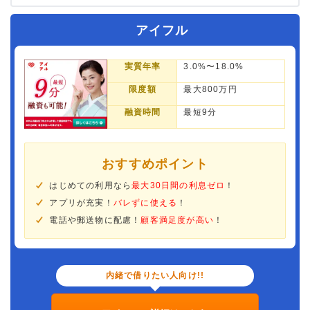
アイフル
実質年率
3.0%〜18.0%
限度額
最大800万円
融資時間
最短9分
おすすめポイント
はじめての利用なら
最大30日間の利息ゼロ
！
アプリが充実！
バレずに使える
！
電話や郵送物に配慮！
顧客満足度が高い
！
内緒で借りたい人向け!!