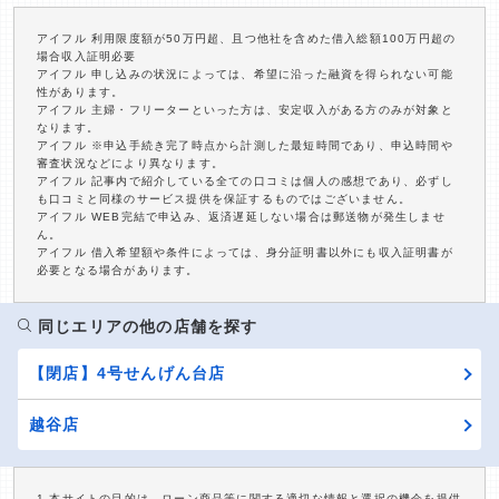
アイフル 利用限度額が50万円超、且つ他社を含めた借入総額100万円超の
場合収入証明必要
アイフル 申し込みの状況によっては、希望に沿った融資を得られない可能
性があります。
アイフル 主婦・フリーターといった方は、安定収入がある方のみが対象と
なります。
アイフル ※申込手続き完了時点から計測した最短時間であり、申込時間や
審査状況などにより異なります。
アイフル 記事内で紹介している全ての口コミは個人の感想であり、必ずし
も口コミと同様のサービス提供を保証するものではございません。
アイフル WEB完結で申込み、返済遅延しない場合は郵送物が発生しませ
ん。
アイフル 借入希望額や条件によっては、身分証明書以外にも収入証明書が
必要となる場合があります。
同じエリアの他の店舗を探す
【閉店】4号せんげん台店
越谷店
1.本サイトの目的は、ローン商品等に関する適切な情報と選択の機会を提供