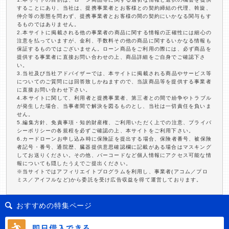
することにあり、当社は、提携事業者とお客様との契約締結の代理、斡旋、
仲介等の形態を問わず、提携事業者とお客様の間の契約にいかなる関与もす
るものではありません。
2.本サイトに掲載される他の事業者の商品に関する情報の正確性には細心の
注意を払っていますが、金利、手数料その他の商品に関するいかなる情報も
保証するものではございません。ローン商品をご利用の際には、必ず商品を
提供する事業者に直接お問い合わせの上、商品詳細をご自身でご確認下さ
い。
3.当社及び当社アドバイザーでは、本サイトに掲載される商品やサービス等
についてのご質問には回答致しかねますので、当該商品等を提供する事業者
に直接お問い合わせ下さい。
4.本サイトに関して、利用者と提携事業者、第三者との間で紛争やトラブル
が発生した場合、当事者間で解決を図るものとし、当社は一切責任を負いま
せん。
5.編集方針、免責事項・知的財産権、ご利用いただく上での注意、プライバ
シーポリシーの各規程を必ずご確認の上、本サイトをご利用下さい。
6.カードローンお申し込み時に保険証を提出する場合、保険者番号、被保険
者記号・番号、通院歴、臓器提供意思確認欄に記載がある場合はマスキング
してお送りください。その他、バーコードなど個人情報にアクセス可能な情
報についても隠したうえでご提出ください。
※当サイトではアフィリエイトプログラムを利用し、事業者(アコム／プロ
ミス／アイフルなど)から委託を受け広告収益を得て運営しております。
おすすめの特集ページ