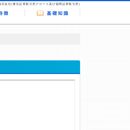
株式会社(東京証券取引所グロース及び福岡証券取引所)
が企業ホームページを訪れ、成約が発生する
はなく、当編集部の調査／ユーザーへの口コ