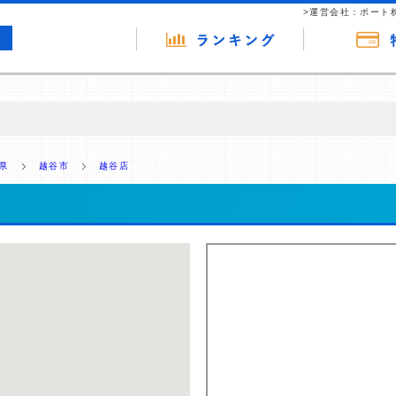
>運営会社：ポート
の広告（リンク）を含む場合があります。 これらの広告を経由して読者
るという収益モデルです。 ただし、特定の商品を根拠なくPRするもので
県
越谷市
越谷店
報提供を行っています。