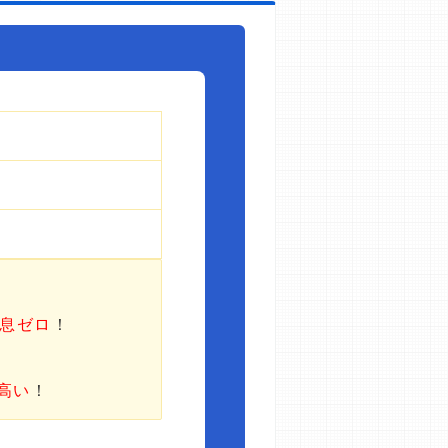
利息ゼロ
！
高い
！