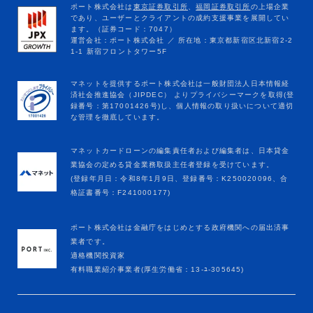
マネットカードローンの編集責任者および編集者は、日本貸金
業協会の定める貸金業務取扱主任者登録を受けています。
(登録年月日：令和8年1月9日、登録番号：K250020096、合
格証書番号：F241000177)
ポート株式会社は金融庁をはじめとする政府機関への届出済事
業者です。
適格機関投資家
有料職業紹介事業者(厚生労働省：13-ﾕ-305645)