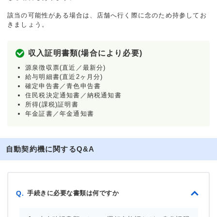
該当の可能性がある場合は、店舗へ行く際に念のため持参してお
きましょう。
収入証明書類(場合により必要)
源泉徴収票(直近／最新分)
給与明細書(直近2ヶ月分)
確定申告書／青色申告書
住民税決定通知書／納税通知書
所得(課税)証明書
年金証書／年金通知書
自動契約機に関するQ&A
手続きに必要な書類は何ですか
Q.