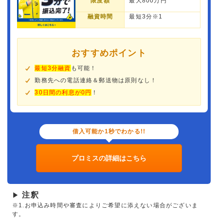
限度額
最大800万円
融資時間
最短3分※1
おすすめポイント
最短3分融資
も可能！
勤務先への電話連絡＆郵送物は原則なし！
30日間の利息が0円
！
借入可能か1秒でわかる!!
プロミスの詳細はこちら
注釈
▶
※1.お申込み時間や審査によりご希望に添えない場合がございま
す。