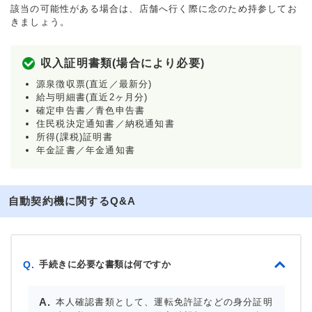
該当の可能性がある場合は、店舗へ行く際に念のため持参してお
きましょう。
収入証明書類(場合により必要)
源泉徴収票(直近／最新分)
給与明細書(直近2ヶ月分)
確定申告書／青色申告書
住民税決定通知書／納税通知書
所得(課税)証明書
年金証書／年金通知書
自動契約機に関するQ&A
手続きに必要な書類は何ですか
Q.
本人確認書類として、運転免許証などの身分証明