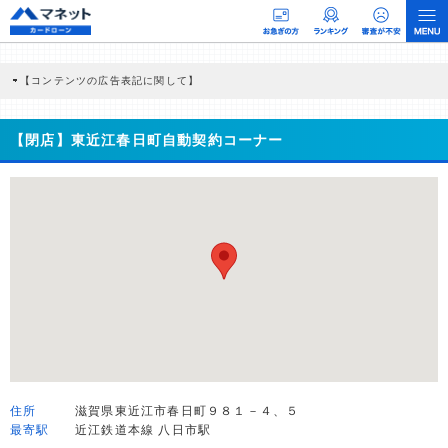
【コンテンツの広告表記に関して】
本コンテンツには、紹介している商品・商材の広告（リンク）を含む場合がありま
す。 これらの広告を経由して読者が企業ホームページを訪れ、成約が発生すると弊
社に対して企業から紹介報酬が支払われるという収益モデルです。 ただし、特定の
【閉店】東近江春日町自動契約コーナー
商品を根拠なくPRするものではなく、当編集部の調査／ユーザーへの口コミ収集な
どに基づき、公平性を担保した情報提供を行っています。
>提携企業一覧
住所
滋賀県東近江市春日町９８１－４、５
最寄駅
近江鉄道本線 八日市駅