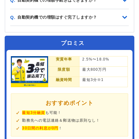
自動契約機での増額手続きはできますか？
Q.
自動契約機での増額はすぐ完了しますか？
Q.
プロミス
実質年率
2.5%〜18.0%
限度額
最大800万円
融資時間
最短3分※1
おすすめポイント
最短3分融資
も可能！
勤務先への電話連絡＆郵送物は原則なし！
30日間の利息が0円
！