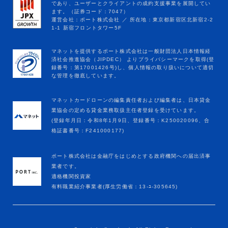
マネットカードローンの編集責任者および編集者は、日本貸金
業協会の定める貸金業務取扱主任者登録を受けています。
(登録年月日：令和8年1月9日、登録番号：K250020096、合
格証書番号：F241000177)
ポート株式会社は金融庁をはじめとする政府機関への届出済事
業者です。
適格機関投資家
有料職業紹介事業者(厚生労働省：13-ﾕ-305645)