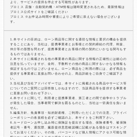
より、サービスの提供を停止する可能性があります。
プロミス 店舗・自動契約機・ATM情報は随時変更されるため、最新情報は
プロミス公式サイトをご確認ください
プロミス ※お申込み時間や審査によりご希望に添えない場合がございま
す。
1.本サイトの目的は、ローン商品等に関する適切な情報と選択の機会を提供
することにあり、当社は、提携事業者とお客様との契約締結の代理、斡旋、
仲介等の形態を問わず、提携事業者とお客様の間の契約にいかなる関与もす
るものではありません。
2.本サイトに掲載される他の事業者の商品に関する情報の正確性には細心の
注意を払っていますが、金利、手数料その他の商品に関するいかなる情報も
保証するものではございません。ローン商品をご利用の際には、必ず商品を
提供する事業者に直接お問い合わせの上、商品詳細をご自身でご確認下さ
い。
3.当社及び当社アドバイザーでは、本サイトに掲載される商品やサービス等
についてのご質問には回答致しかねますので、当該商品等を提供する事業者
に直接お問い合わせ下さい。
4.本サイトに関して、利用者と提携事業者、第三者との間で紛争やトラブル
が発生した場合、当事者間で解決を図るものとし、当社は一切責任を負いま
せん。
5.編集方針、免責事項・知的財産権、ご利用いただく上での注意、プライバ
シーポリシーの各規程を必ずご確認の上、本サイトをご利用下さい。
6.カードローンお申し込み時に保険証を提出する場合、保険者番号、被保険
者記号・番号、通院歴、臓器提供意思確認欄に記載がある場合はマスキング
してお送りください。その他、バーコードなど個人情報にアクセス可能な情