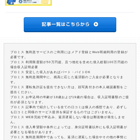
プロミス 無利息サービスのご利用にはメアド登録とWeb明細利用の登録が
必要です。
プロミス 利用限度額が50万円超、且つ他社を含めた借入総額100万円超の
場合収入証明必要
プロミス 安定した収入があればパート・バイトOK
プロミス 無利息期間中に、残高に応じた返済額のご入金が必要となりま
す。
プロミス 運転免許証を提出できない方は、顔写真付きの本人確認書類をご
提出ください。
プロミス お申込時の年齢が18歳および19歳の場合は、収入証明書類のご提
出が必須となります。
プロミス 記事内で紹介している全ての口コミは個人の感想であり、必ずし
も口コミと同様のサービス提供を保証するものではございません。
プロミス WEB完結で申込み、返済遅延しない場合は郵送物が発生しませ
ん。
プロミス 借入希望額や条件によっては、身分証明書以外にも収入証明書が
必要となる場合があります。
プロミス 無利息期間中であっても、返済に遅延した場合やその他の事情に