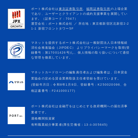
マネットカードローンの編集責任者および編集者は、日本貸金
業協会の定める貸金業務取扱主任者登録を受けています。
(登録年月日：令和8年1月9日、登録番号：K250020096、合
格証書番号：F241000177)
ポート株式会社は金融庁をはじめとする政府機関への届出済事
業者です。
適格機関投資家
有料職業紹介事業者(厚生労働省：13-ﾕ-305645)