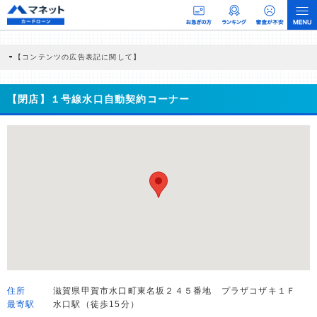
【コンテンツの広告表記に関して】
本コンテンツには、紹介している商品・商材の広告（リンク）を含む場合がありま
す。 これらの広告を経由して読者が企業ホームページを訪れ、成約が発生すると弊
社に対して企業から紹介報酬が支払われるという収益モデルです。 ただし、特定の
【閉店】１号線水口自動契約コーナー
商品を根拠なくPRするものではなく、当編集部の調査／ユーザーへの口コミ収集な
どに基づき、公平性を担保した情報提供を行っています。
>提携企業一覧
住所
滋賀県甲賀市水口町東名坂２４５番地 プラザコザキ１Ｆ
最寄駅
水口駅（徒歩15分）