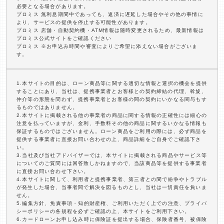
必要となる場合があります。
プロミス 無利息期間中であっても、返済に遅延した場合やその他の事情に
より、サービスの提供を停止する可能性があります。
プロミス 店舗・自動契約機・ATM情報は随時変更されるため、最新情報は
プロミス公式サイトをご確認ください
プロミス ※お申込み時間や審査によりご希望に添えない場合がございま
す。
1.本サイトの目的は、ローン商品等に関する適切な情報と選択の機会を提供
することにあり、当社は、提携事業者とお客様との契約締結の代理、斡旋、
仲介等の形態を問わず、提携事業者とお客様の間の契約にいかなる関与もす
るものではありません。
2.本サイトに掲載される他の事業者の商品に関する情報の正確性には細心の
注意を払っていますが、金利、手数料その他の商品に関するいかなる情報も
保証するものではございません。ローン商品をご利用の際には、必ず商品を
提供する事業者に直接お問い合わせの上、商品詳細をご自身でご確認下さ
い。
3.当社及び当社アドバイザーでは、本サイトに掲載される商品やサービス等
についてのご質問には回答致しかねますので、当該商品等を提供する事業者
に直接お問い合わせ下さい。
4.本サイトに関して、利用者と提携事業者、第三者との間で紛争やトラブル
が発生した場合、当事者間で解決を図るものとし、当社は一切責任を負いま
せん。
5.編集方針、免責事項・知的財産権、ご利用いただく上での注意、プライバ
シーポリシーの各規程を必ずご確認の上、本サイトをご利用下さい。
6.カードローンお申し込み時に保険証を提出する場合、保険者番号、被保険