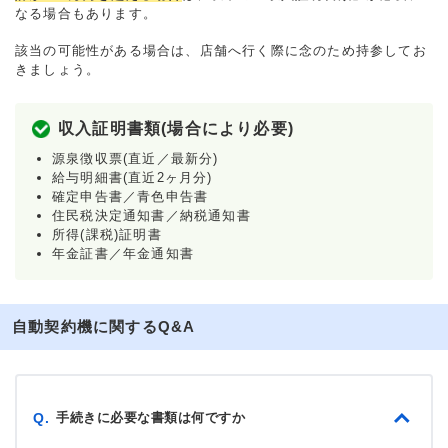
なる場合もあります。
該当の可能性がある場合は、店舗へ行く際に念のため持参してお
きましょう。
収入証明書類(場合により必要)
源泉徴収票(直近／最新分)
給与明細書(直近2ヶ月分)
確定申告書／青色申告書
住民税決定通知書／納税通知書
所得(課税)証明書
年金証書／年金通知書
自動契約機に関するQ&A
手続きに必要な書類は何ですか
Q.