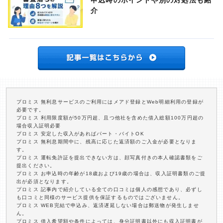
申込時のポイントや別の対処法も紹
介
プロミス 無利息サービスのご利用にはメアド登録とWeb明細利用の登録が
必要です。
プロミス 利用限度額が50万円超、且つ他社を含めた借入総額100万円超の
場合収入証明必要
プロミス 安定した収入があればパート・バイトOK
プロミス 無利息期間中に、残高に応じた返済額のご入金が必要となりま
す。
プロミス 運転免許証を提出できない方は、顔写真付きの本人確認書類をご
提出ください。
プロミス お申込時の年齢が18歳および19歳の場合は、収入証明書類のご提
出が必須となります。
プロミス 記事内で紹介している全ての口コミは個人の感想であり、必ずし
も口コミと同様のサービス提供を保証するものではございません。
プロミス WEB完結で申込み、返済遅延しない場合は郵送物が発生しませ
ん。
プロミス 借入希望額や条件によっては、身分証明書以外にも収入証明書が