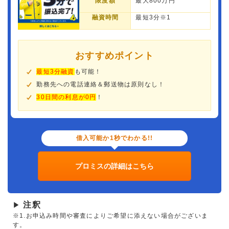
限度額
最大800万円
融資時間
最短3分※1
おすすめポイント
最短3分融資
も可能！
勤務先への電話連絡＆郵送物は原則なし！
30日間の利息が0円
！
借入可能か1秒でわかる!!
プロミスの詳細はこちら
注釈
▶
※1.お申込み時間や審査によりご希望に添えない場合がございま
す。