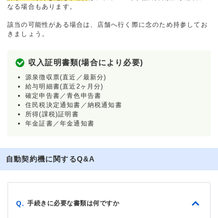
なる場合もあります。
該当の可能性がある場合は、店舗へ行く際に念のため持参してお
きましょう。
収入証明書類(場合により必要)
源泉徴収票(直近／最新分)
給与明細書(直近2ヶ月分)
確定申告書／青色申告書
住民税決定通知書／納税通知書
所得(課税)証明書
年金証書／年金通知書
自動契約機に関するQ&A
手続きに必要な書類は何ですか
Q.