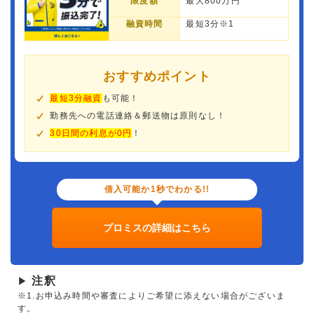
限度額
最大800万円
融資時間
最短3分※1
おすすめポイント
最短3分融資
も可能！
勤務先への電話連絡＆郵送物は原則なし！
30日間の利息が0円
！
借入可能か1秒でわかる!!
プロミスの詳細はこちら
注釈
▶
※1.お申込み時間や審査によりご希望に添えない場合がございま
す。