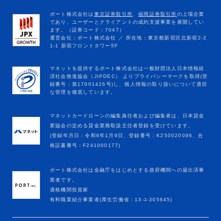
マネットカードローンの編集責任者および編集者は、日本貸金
業協会の定める貸金業務取扱主任者登録を受けています。
(登録年月日：令和8年1月9日、登録番号：K250020096、合
格証書番号：F241000177)
ポート株式会社は金融庁をはじめとする政府機関への届出済事
業者です。
適格機関投資家
有料職業紹介事業者(厚生労働省：13-ﾕ-305645)