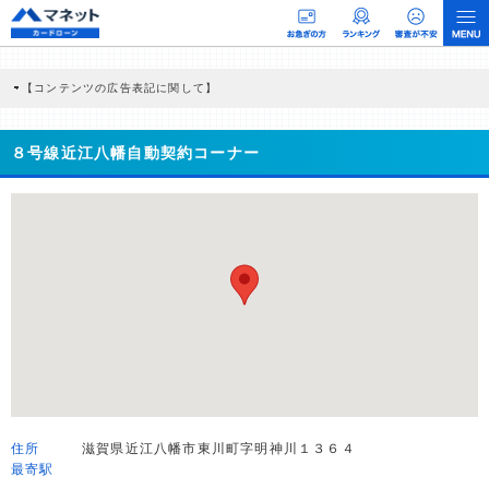
【コンテンツの広告表記に関して】
本コンテンツには、紹介している商品・商材の広告（リンク）を含む場合がありま
す。 これらの広告を経由して読者が企業ホームページを訪れ、成約が発生すると弊
社に対して企業から紹介報酬が支払われるという収益モデルです。 ただし、特定の
８号線近江八幡自動契約コーナー
商品を根拠なくPRするものではなく、当編集部の調査／ユーザーへの口コミ収集な
どに基づき、公平性を担保した情報提供を行っています。
>提携企業一覧
住所
滋賀県近江八幡市東川町字明神川１３６４
最寄駅