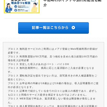
申込時のポイントや別の対処法も紹
介
プロミス 無利息サービスのご利用にはメアド登録とWeb明細利用の登録が
必要です。
プロミス 利用限度額が50万円超、且つ他社を含めた借入総額100万円超の
場合収入証明必要
プロミス 安定した収入があればパート・バイトOK
プロミス 無利息期間中に、残高に応じた返済額のご入金が必要となりま
す。
プロミス 運転免許証を提出できない方は、顔写真付きの本人確認書類をご
提出ください。
プロミス お申込時の年齢が18歳および19歳の場合は、収入証明書類のご提
出が必須となります。
プロミス 記事内で紹介している全ての口コミは個人の感想であり、必ずし
も口コミと同様のサービス提供を保証するものではございません。
プロミス WEB完結で申込み、返済遅延しない場合は郵送物が発生しませ
ん。
プロミス 借入希望額や条件によっては、身分証明書以外にも収入証明書が