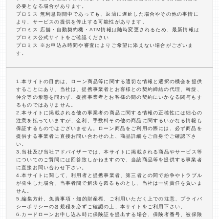
必要となる場合があります。
プロミス 無利息期間中であっても、返済に遅延した場合やその他の事情に
より、サービスの提供を停止する可能性があります。
プロミス 店舗・自動契約機・ATM情報は随時変更されるため、最新情報は
プロミス公式サイトをご確認ください
プロミス ※お申込み時間や審査によりご希望に添えない場合がございま
す。
1.本サイトの目的は、ローン商品等に関する適切な情報と選択の機会を提供
することにあり、当社は、提携事業者とお客様との契約締結の代理、斡旋、
仲介等の形態を問わず、提携事業者とお客様の間の契約にいかなる関与もす
るものではありません。
2.本サイトに掲載される他の事業者の商品に関する情報の正確性には細心の
注意を払っていますが、金利、手数料その他の商品に関するいかなる情報も
保証するものではございません。ローン商品をご利用の際には、必ず商品を
提供する事業者に直接お問い合わせの上、商品詳細をご自身でご確認下さ
い。
3.当社及び当社アドバイザーでは、本サイトに掲載される商品やサービス等
についてのご質問には回答致しかねますので、当該商品等を提供する事業者
に直接お問い合わせ下さい。
4.本サイトに関して、利用者と提携事業者、第三者との間で紛争やトラブル
が発生した場合、当事者間で解決を図るものとし、当社は一切責任を負いま
せん。
5.編集方針、免責事項・知的財産権、ご利用いただく上での注意、プライバ
シーポリシーの各規程を必ずご確認の上、本サイトをご利用下さい。
6.カードローンお申し込み時に保険証を提出する場合、保険者番号、被保険