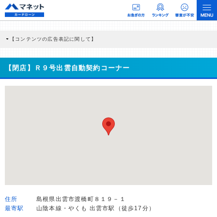
【コンテンツの広告表記に関して】
本コンテンツには、紹介している商品・商材の広告（リンク）を含む場合がありま
す。 これらの広告を経由して読者が企業ホームページを訪れ、成約が発生すると弊
社に対して企業から紹介報酬が支払われるという収益モデルです。 ただし、特定の
【閉店】Ｒ９号出雲自動契約コーナー
商品を根拠なくPRするものではなく、当編集部の調査／ユーザーへの口コミ収集な
どに基づき、公平性を担保した情報提供を行っています。
>提携企業一覧
住所
島根県出雲市渡橋町８１９－１
最寄駅
山陰本線・やくも 出雲市駅（徒歩17分）