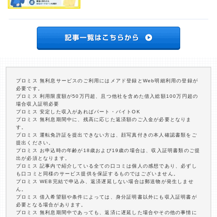
プロミス 無利息サービスのご利用にはメアド登録とWeb明細利用の登録が
必要です。
プロミス 利用限度額が50万円超、且つ他社を含めた借入総額100万円超の
場合収入証明必要
プロミス 安定した収入があればパート・バイトOK
プロミス 無利息期間中に、残高に応じた返済額のご入金が必要となりま
す。
プロミス 運転免許証を提出できない方は、顔写真付きの本人確認書類をご
提出ください。
プロミス お申込時の年齢が18歳および19歳の場合は、収入証明書類のご提
出が必須となります。
プロミス 記事内で紹介している全ての口コミは個人の感想であり、必ずし
も口コミと同様のサービス提供を保証するものではございません。
プロミス WEB完結で申込み、返済遅延しない場合は郵送物が発生しませ
ん。
プロミス 借入希望額や条件によっては、身分証明書以外にも収入証明書が
必要となる場合があります。
プロミス 無利息期間中であっても、返済に遅延した場合やその他の事情に