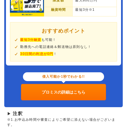
限度額
最大800万円
融資時間
最短3分※1
おすすめポイント
最短3分融資
も可能！
勤務先への電話連絡＆郵送物は原則なし！
30日間の利息が0円
！
借入可能か1秒でわかる!!
プロミスの詳細はこちら
注釈
▶
※1.お申込み時間や審査によりご希望に添えない場合がございま
す。