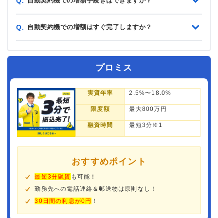
自動契約機での増額手続きはできますか？
Q.
自動契約機での増額はすぐ完了しますか？
Q.
プロミス
実質年率
2.5%〜18.0%
限度額
最大800万円
融資時間
最短3分※1
おすすめポイント
最短3分融資
も可能！
勤務先への電話連絡＆郵送物は原則なし！
30日間の利息が0円
！