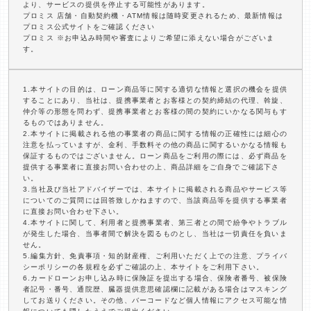
より、サービスの提供を停止する可能性があります。
プロミス 店舗・自動契約機・ATM情報は随時変更されるため、最新情報は
プロミス公式サイトをご確認ください
プロミス ※お申込み時間や審査によりご希望に添えない場合がございま
す。
1.本サイトの目的は、ローン商品等に関する適切な情報と選択の機会を提供
することにあり、当社は、提携事業者とお客様との契約締結の代理、斡旋、
仲介等の形態を問わず、提携事業者とお客様の間の契約にいかなる関与もす
るものではありません。
2.本サイトに掲載される他の事業者の商品に関する情報の正確性には細心の
注意を払っていますが、金利、手数料その他の商品に関するいかなる情報も
保証するものではございません。ローン商品をご利用の際には、必ず商品を
提供する事業者に直接お問い合わせの上、商品詳細をご自身でご確認下さ
い。
3.当社及び当社アドバイザーでは、本サイトに掲載される商品やサービス等
についてのご質問には回答致しかねますので、当該商品等を提供する事業者
に直接お問い合わせ下さい。
4.本サイトに関して、利用者と提携事業者、第三者との間で紛争やトラブル
が発生した場合、当事者間で解決を図るものとし、当社は一切責任を負いま
せん。
5.編集方針、免責事項・知的財産権、ご利用いただく上での注意、プライバ
シーポリシーの各規程を必ずご確認の上、本サイトをご利用下さい。
6.カードローンお申し込み時に保険証を提出する場合、保険者番号、被保険
者記号・番号、通院歴、臓器提供意思確認欄に記載がある場合はマスキング
してお送りください。その他、バーコードなど個人情報にアクセス可能な情