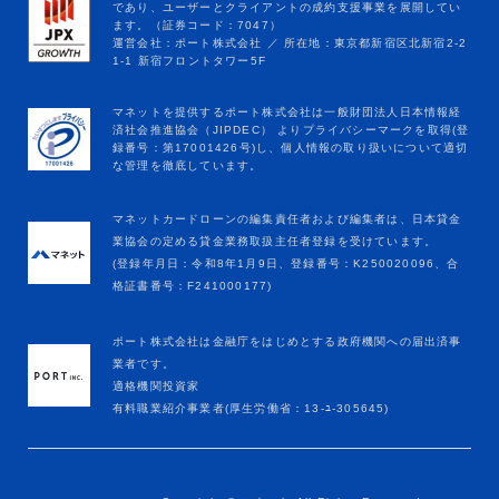
マネットカードローンの編集責任者および編集者は、日本貸金
業協会の定める貸金業務取扱主任者登録を受けています。
(登録年月日：令和8年1月9日、登録番号：K250020096、合
格証書番号：F241000177)
ポート株式会社は金融庁をはじめとする政府機関への届出済事
業者です。
適格機関投資家
有料職業紹介事業者(厚生労働省：13-ﾕ-305645)