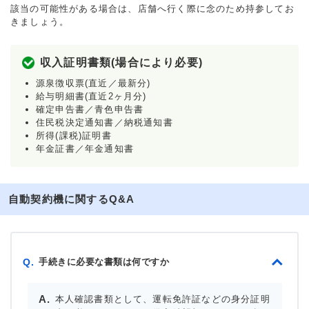
該当の可能性がある場合は、店舗へ行く際に念のため持参してお
きましょう。
収入証明書類(場合により必要)
源泉徴収票(直近／最新分)
給与明細書(直近2ヶ月分)
確定申告書／青色申告書
住民税決定通知書／納税通知書
所得(課税)証明書
年金証書／年金通知書
自動契約機に関するQ&A
手続きに必要な書類は何ですか
Q.
本人確認書類として、運転免許証などの身分証明