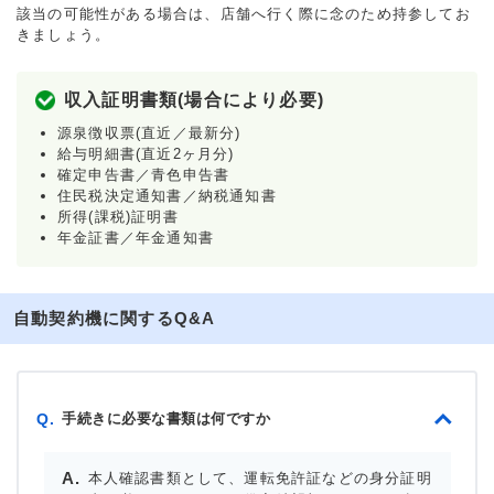
該当の可能性がある場合は、店舗へ行く際に念のため持参してお
きましょう。
収入証明書類(場合により必要)
源泉徴収票(直近／最新分)
給与明細書(直近2ヶ月分)
確定申告書／青色申告書
住民税決定通知書／納税通知書
所得(課税)証明書
年金証書／年金通知書
自動契約機に関するQ&A
手続きに必要な書類は何ですか
Q.
本人確認書類として、運転免許証などの身分証明