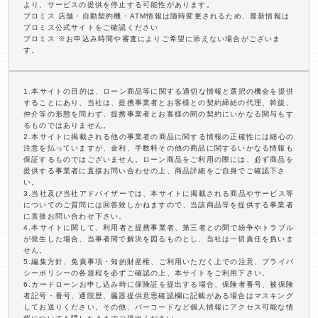
より、サービスの提供を停止する可能性があります。
プロミス 店舗・自動契約機・ATM情報は随時変更されるため、最新情報は
プロミス公式サイトをご確認ください
プロミス ※お申込み時間や審査によりご希望に添えない場合がございま
す。
1.本サイトの目的は、ローン商品等に関する適切な情報と選択の機会を提供
することにあり、当社は、提携事業者とお客様との契約締結の代理、斡旋、
仲介等の形態を問わず、提携事業者とお客様の間の契約にいかなる関与もす
るものではありません。
2.本サイトに掲載される他の事業者の商品に関する情報の正確性には細心の
注意を払っていますが、金利、手数料その他の商品に関するいかなる情報も
保証するものではございません。ローン商品をご利用の際には、必ず商品を
提供する事業者に直接お問い合わせの上、商品詳細をご自身でご確認下さ
い。
3.当社及び当社アドバイザーでは、本サイトに掲載される商品やサービス等
についてのご質問には回答致しかねますので、当該商品等を提供する事業者
に直接お問い合わせ下さい。
4.本サイトに関して、利用者と提携事業者、第三者との間で紛争やトラブル
が発生した場合、当事者間で解決を図るものとし、当社は一切責任を負いま
せん。
5.編集方針、免責事項・知的財産権、ご利用いただく上での注意、プライバ
シーポリシーの各規程を必ずご確認の上、本サイトをご利用下さい。
6.カードローンお申し込み時に保険証を提出する場合、保険者番号、被保険
者記号・番号、通院歴、臓器提供意思確認欄に記載がある場合はマスキング
してお送りください。その他、バーコードなど個人情報にアクセス可能な情