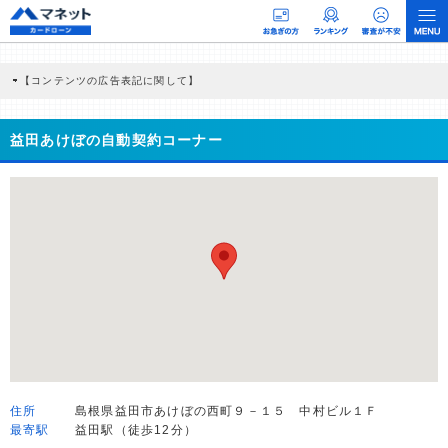
【コンテンツの広告表記に関して】
本コンテンツには、紹介している商品・商材の広告（リンク）を含む場合がありま
す。 これらの広告を経由して読者が企業ホームページを訪れ、成約が発生すると弊
社に対して企業から紹介報酬が支払われるという収益モデルです。 ただし、特定の
益田あけぼの自動契約コーナー
商品を根拠なくPRするものではなく、当編集部の調査／ユーザーへの口コミ収集な
どに基づき、公平性を担保した情報提供を行っています。
>提携企業一覧
住所
島根県益田市あけぼの西町９－１５ 中村ビル１Ｆ
最寄駅
益田駅（徒歩12分）