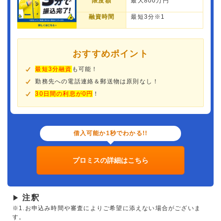
限度額
最大800万円
融資時間
最短3分※1
おすすめポイント
最短3分融資
も可能！
勤務先への電話連絡＆郵送物は原則なし！
30日間の利息が0円
！
借入可能か1秒でわかる!!
プロミスの詳細はこちら
注釈
▶
※1.お申込み時間や審査によりご希望に添えない場合がございま
す。