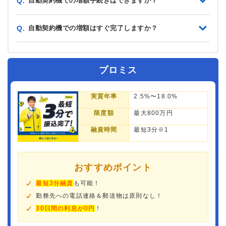
自動契約機での増額手続きはできますか？
Q.
自動契約機での増額はすぐ完了しますか？
Q.
プロミス
実質年率
2.5%〜18.0%
限度額
最大800万円
融資時間
最短3分※1
おすすめポイント
最短3分融資
も可能！
勤務先への電話連絡＆郵送物は原則なし！
30日間の利息が0円
！