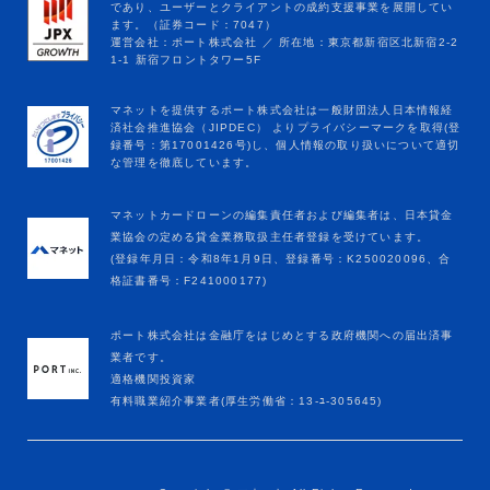
マネットカードローンの編集責任者および編集者は、日本貸金
業協会の定める貸金業務取扱主任者登録を受けています。
(登録年月日：令和8年1月9日、登録番号：K250020096、合
格証書番号：F241000177)
ポート株式会社は金融庁をはじめとする政府機関への届出済事
業者です。
適格機関投資家
有料職業紹介事業者(厚生労働省：13-ﾕ-305645)