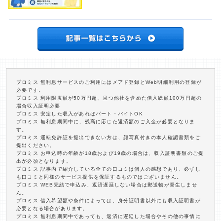
プロミス 無利息サービスのご利用にはメアド登録とWeb明細利用の登録が
必要です。
プロミス 利用限度額が50万円超、且つ他社を含めた借入総額100万円超の
場合収入証明必要
プロミス 安定した収入があればパート・バイトOK
プロミス 無利息期間中に、残高に応じた返済額のご入金が必要となりま
す。
プロミス 運転免許証を提出できない方は、顔写真付きの本人確認書類をご
提出ください。
プロミス お申込時の年齢が18歳および19歳の場合は、収入証明書類のご提
出が必須となります。
プロミス 記事内で紹介している全ての口コミは個人の感想であり、必ずし
も口コミと同様のサービス提供を保証するものではございません。
プロミス WEB完結で申込み、返済遅延しない場合は郵送物が発生しませ
ん。
プロミス 借入希望額や条件によっては、身分証明書以外にも収入証明書が
必要となる場合があります。
プロミス 無利息期間中であっても、返済に遅延した場合やその他の事情に