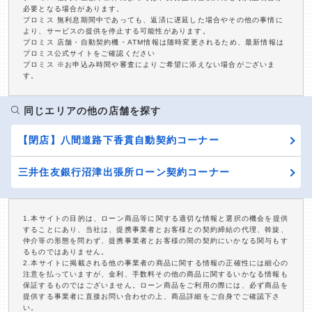
必要となる場合があります。
プロミス 無利息期間中であっても、返済に遅延した場合やその他の事情に
より、サービスの提供を停止する可能性があります。
プロミス 店舗・自動契約機・ATM情報は随時変更されるため、最新情報は
プロミス公式サイトをご確認ください
プロミス ※お申込み時間や審査によりご希望に添えない場合がございま
す。
同じエリアの他の店舗を探す
【閉店】八間道路下香貫自動契約コーナー
三井住友銀行沼津出張所ローン契約コーナー
1.本サイトの目的は、ローン商品等に関する適切な情報と選択の機会を提供
することにあり、当社は、提携事業者とお客様との契約締結の代理、斡旋、
仲介等の形態を問わず、提携事業者とお客様の間の契約にいかなる関与もす
るものではありません。
2.本サイトに掲載される他の事業者の商品に関する情報の正確性には細心の
注意を払っていますが、金利、手数料その他の商品に関するいかなる情報も
保証するものではございません。ローン商品をご利用の際には、必ず商品を
提供する事業者に直接お問い合わせの上、商品詳細をご自身でご確認下さ
い。