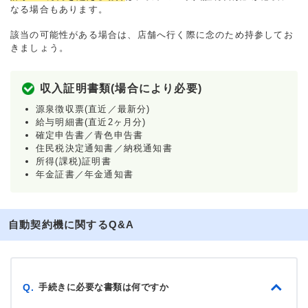
なる場合もあります。
該当の可能性がある場合は、店舗へ行く際に念のため持参してお
きましょう。
収入証明書類(場合により必要)
源泉徴収票(直近／最新分)
給与明細書(直近2ヶ月分)
確定申告書／青色申告書
住民税決定通知書／納税通知書
所得(課税)証明書
年金証書／年金通知書
自動契約機に関するQ&A
手続きに必要な書類は何ですか
Q.