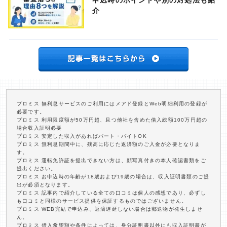
申込時のポイントや別の対処法も紹
介
プロミス 無利息サービスのご利用にはメアド登録とWeb明細利用の登録が
必要です。
プロミス 利用限度額が50万円超、且つ他社を含めた借入総額100万円超の
場合収入証明必要
プロミス 安定した収入があればパート・バイトOK
プロミス 無利息期間中に、残高に応じた返済額のご入金が必要となりま
す。
プロミス 運転免許証を提出できない方は、顔写真付きの本人確認書類をご
提出ください。
プロミス お申込時の年齢が18歳および19歳の場合は、収入証明書類のご提
出が必須となります。
プロミス 記事内で紹介している全ての口コミは個人の感想であり、必ずし
も口コミと同様のサービス提供を保証するものではございません。
プロミス WEB完結で申込み、返済遅延しない場合は郵送物が発生しませ
ん。
プロミス 借入希望額や条件によっては、身分証明書以外にも収入証明書が