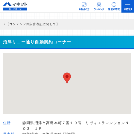
【コンテンツの広告表記に関して】
本コンテンツには、紹介している商品・商材の広告（リンク）を含む場合がありま
す。 これらの広告を経由して読者が企業ホームページを訪れ、成約が発生すると弊
社に対して企業から紹介報酬が支払われるという収益モデルです。 ただし、特定の
沼津リコー通り自動契約コーナー
商品を根拠なくPRするものではなく、当編集部の調査／ユーザーへの口コミ収集な
どに基づき、公平性を担保した情報提供を行っています。
>提携企業一覧
住所
静岡県沼津市高島本町７番１９号 リヴィエラマンションＮ
Ｏ３ １Ｆ