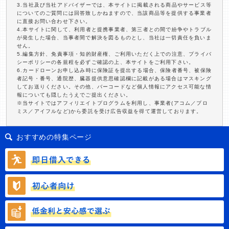
3.当社及び当社アドバイザーでは、本サイトに掲載される商品やサービス等
についてのご質問には回答致しかねますので、当該商品等を提供する事業者
に直接お問い合わせ下さい。
4.本サイトに関して、利用者と提携事業者、第三者との間で紛争やトラブル
が発生した場合、当事者間で解決を図るものとし、当社は一切責任を負いま
せん。
5.編集方針、免責事項・知的財産権、ご利用いただく上での注意、プライバ
シーポリシーの各規程を必ずご確認の上、本サイトをご利用下さい。
6.カードローンお申し込み時に保険証を提出する場合、保険者番号、被保険
者記号・番号、通院歴、臓器提供意思確認欄に記載がある場合はマスキング
してお送りください。その他、バーコードなど個人情報にアクセス可能な情
報についても隠したうえでご提出ください。
※当サイトではアフィリエイトプログラムを利用し、事業者(アコム／プロ
ミス／アイフルなど)から委託を受け広告収益を得て運営しております。
おすすめの特集ページ