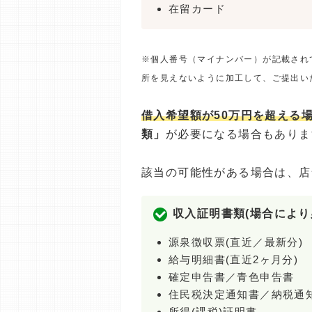
在留カード
※個人番号（マイナンバー）が記載され
所を見えないように加工して、ご提出い
借入希望額が50万円を超える
類」
が必要になる場合もありま
該当の可能性がある場合は、店
収入証明書類(場合により
源泉徴収票(直近／最新分)
給与明細書(直近2ヶ月分)
確定申告書／青色申告書
住民税決定通知書／納税通
所得(課税)証明書