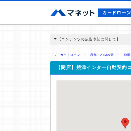
【コンテンツの広告表記に関して】
本コンテンツには、紹介している商品・商材
と弊社に対して企業から紹介報酬が支払われ
カードローン
店舗・ATM検索
静岡
ミ収集などに基づき、公平性を担保した情
>提携企業一覧
【閉店】焼津インター自動契約