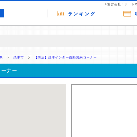
>運営会社：ポート
の広告（リンク）を含む場合があります。 これらの広告を経由して読者
るという収益モデルです。 ただし、特定の商品を根拠なくPRするもので
県
焼津市
【閉店】焼津インター自動契約コーナー
報提供を行っています。
コーナー