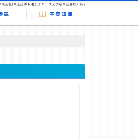
株式会社(東京証券取引所グロース及び福岡証券取引所)
が企業ホームページを訪れ、成約が発生する
はなく、当編集部の調査／ユーザーへの口コ